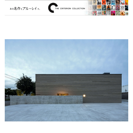
Khruangbin
MARVEL・DC
Phoebe Bridgers
マカロニウェスタン
細野晴臣
スタジオジブリ
The Beautiful South
ディズニー
The Housemartins ‎
監督別
The Style Council
Quentin Tarantino
作曲家・アーティスト別
Joy Division
Jim Jarmusch
Adan Jodorowsky (アダン・ホドロフスキー)
Talking Heads
[USED] 中古レコード