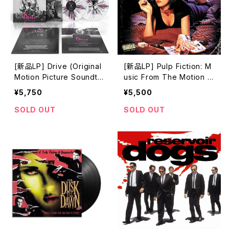
[新品LP] Drive (Original
[新品LP] Pulp Fiction: M
Motion Picture Soundtra
usic From The Motion Pi
ck) - Cliff Martinez / 「ド
cture (180g) / パルプ・フ
¥5,750
¥5,500
ライヴ」
ィクション
SOLD OUT
SOLD OUT