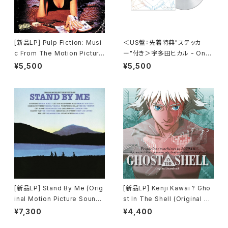
[新品LP] Pulp Fiction: Musi
＜US盤：先着特典"ステッカ
c From The Motion Picture
ー"付き＞宇多田ヒカル - One
(180g) / パルプ・フィクション
Last Kiss (US Clear Vinyl)
¥5,500
¥5,500
[完全生産限定盤]
[新品LP] Stand By Me (Orig
[新品LP] Kenji Kawai ? Gho
inal Motion Picture Soundt
st In The Shell (Original So
rack) / スタンド・バイ・ミー
undtrack) / GHOST IN THE
¥7,300
¥4,400
SHELL / 攻殻機動隊