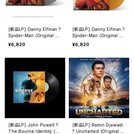
[新品LP] Danny Elfman ?
[新品LP] Danny Elfman ?
Spider-Man (Original M
Spider-Man (Original M
otion Picture Score) Sil
otion Picture Score) Go
¥6,820
¥6,820
ver Vinyl / スパイダーマン
ld Vinyl / スパイダーマン
[新品LP] John Powell ?
[新品LP] Ramin Djawadi
The Bourne Identity (Or
? Uncharted (Original M