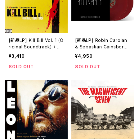
[新品LP] Kill Bill Vol. 1 (O
[新品LP] Robin Carolan
riginal Soundtrack) / キ
& Sebastian Gainsborou
ル・ビル Vol.1
gh - The Northman (Ori
¥3,410
¥4,950
ginal Motion Picture Sc
ore)
SOLD OUT
SOLD OUT