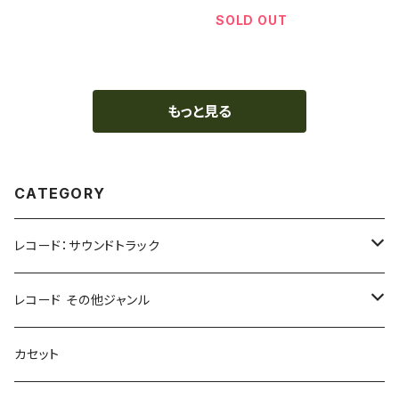
Motion Picture Score) /
ワイルド・スピードX3 TOK
SOLD OUT
YO DRIFT
もっと見る
CATEGORY
レコード：サウンドトラック
ホラー/スリラー
レコード その他ジャンル
SF
Rock & Pop
カセット