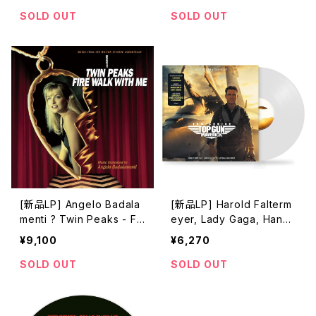
ッキー・ブラウン
レインスポッティング」
SOLD OUT
SOLD OUT
[新品LP] Angelo Badala
[新品LP] Harold Falterm
menti ? Twin Peaks - Fir
eyer, Lady Gaga, Hans
e Walk With Me / ツイン・
Zimmer ? Top Gun: Mav
¥9,100
¥6,270
ピークス ローラ・パーマー
erick - Music From The
最期の7日間
Motion Picture (180GR,
SOLD OUT
SOLD OUT
WHITE VINYL)