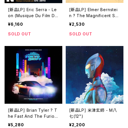
[新品LP] Eric Serra - Le
[新品LP] Elmer Bernstei
on (Musique Du Film De
n ? The Magnificent Se
Luc Besson) / レオン
ven / 荒野の七人
¥6,160
¥2,530
SOLD OUT
SOLD OUT
[新品LP] Brian Tyler ? T
[新品LP] 米津玄師 - M八
he Fast And The Furiou
七(12")
s: Tokyo Drift (Original
¥5,280
¥2,200