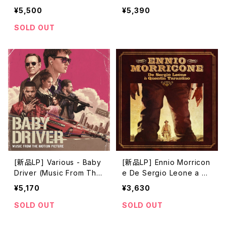
iginal Motion Picture So
otion Picture Soundtrac
¥5,500
¥5,390
undtrack)
k) / アンチャーテッド
SOLD OUT
[新品LP] Various - Baby
[新品LP] Ennio Morricon
Driver (Music From The
e De Sergio Leone a Q
Motion Picture) (2LP) /
uentin Tarantino
¥5,170
¥3,630
ベイビー・ドライバー
SOLD OUT
SOLD OUT