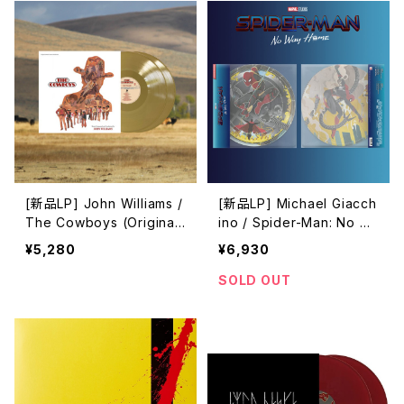
[新品LP] John Williams /
[新品LP] Michael Giacch
The Cowboys (Original
ino / Spider-Man: No W
Motion Picture Soundtra
ay Home (Original Motio
¥5,280
¥6,930
ck) / 11人のカウボーイ
n Picture Soundtrack) /
スパイダーマン:ノー・ウェ
SOLD OUT
イ・ホーム