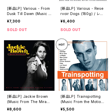
[新品LP] Various - From
[新品LP] Various - Rese
Dusk Till Dawn (Music F
rvoir Dogs (180g) / レザ
rom The Motion Pictur
ボア・ドッグス
¥7,300
¥6,400
e) / フロム・ダスク・ティル・
ドーン
SOLD OUT
SOLD OUT
[新品LP] Jackie Brown
[新品LP] Trainspotting
(Music From The Miram
(Music From the Motion
ax Motion Picture) / ジャ
Picture)(180g, 2LP) / 「ト
¥8,600
¥5,500