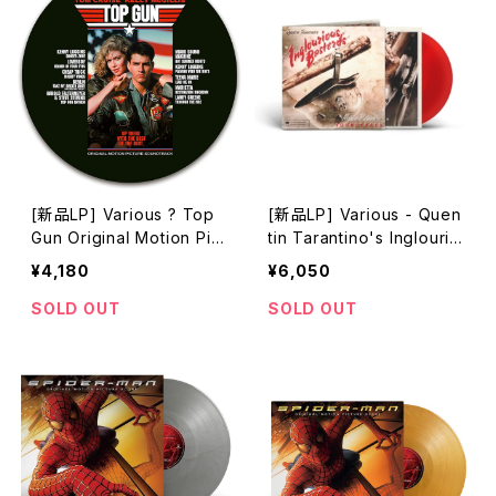
[新品LP] Various ? Top
[新品LP] Various - Quen
Gun Original Motion Pict
tin Tarantino's Inglourio
ure Soundtrack (Limited
us Basterds (Limited Edi
¥4,180
¥6,050
Edition, Picture Disc) /
tion, Red Translucent [B
トップガン
lood-Red] Vinyl) / イン
SOLD OUT
SOLD OUT
グロリアス・バスターズ