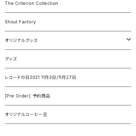
The Smiths
ドラマ/ロマンス
Classical
The Criterion Collection
Iron and Wine
アクション/クライム
Electronic & Ambient
Shout Factory
Vashti Bunyan
New Order
コメディ
Jazz
オリジナルグッズ
Duster / Valium Aggelein
ファンタジー/アドベンチャー
コーヒー
グッズ
David Bowie
アニメーション
洋服
レコードの日2021 11月3日/11月27日
Hovvdy
ゲーム
[Pre Order] 予約商品
Grouper
ミュージカル/音楽/ドキュメンタリー/コンピ
オリジナルコーヒー豆
Bill Callahan
ドラマシリーズ