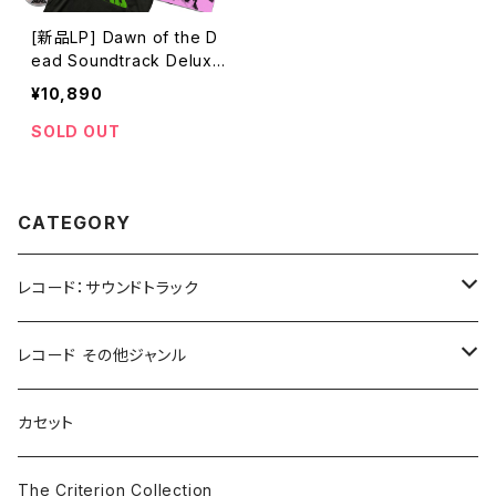
[新品LP] Dawn of the D
ead Soundtrack Deluxe
Edition / 「ゾンビ 」
¥10,890
SOLD OUT
CATEGORY
レコード：サウンドトラック
ホラー/スリラー
レコード その他ジャンル
SF
Rock & Pop
カセット
The Smiths
ドラマ/ロマンス
Classical
The Criterion Collection