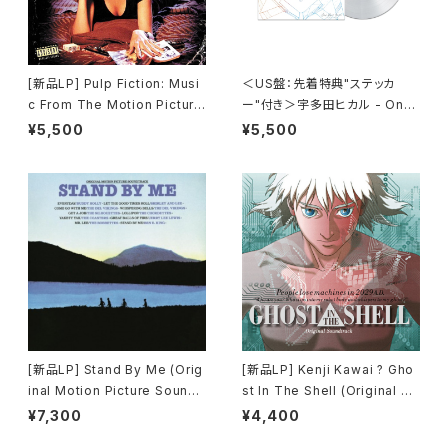
[新品LP] Pulp Fiction: Musi
＜US盤：先着特典"ステッカ
c From The Motion Picture
ー"付き＞宇多田ヒカル - One
(180g) / パルプ・フィクション
Last Kiss (US Clear Vinyl)
¥5,500
¥5,500
[完全生産限定盤]
[新品LP] Stand By Me (Orig
[新品LP] Kenji Kawai ? Gho
inal Motion Picture Soundt
st In The Shell (Original So
rack) / スタンド・バイ・ミー
undtrack) / GHOST IN THE
¥7,300
¥4,400
SHELL / 攻殻機動隊