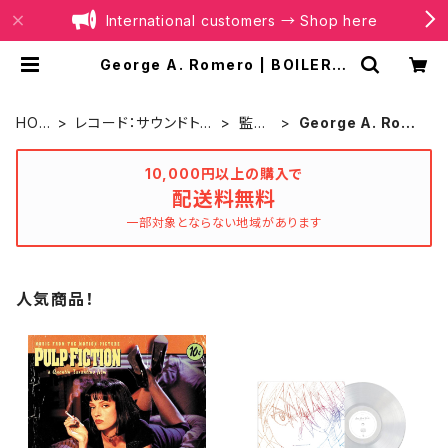
International customers → Shop here
George A. Romero | BOILER R
ECORDS®
HOM
レコード：サウンドトラ
監督
George A. Rom
E
ック
別
ero
10,000円以上の購入で
配送料無料
一部対象とならない地域があります
人気商品！