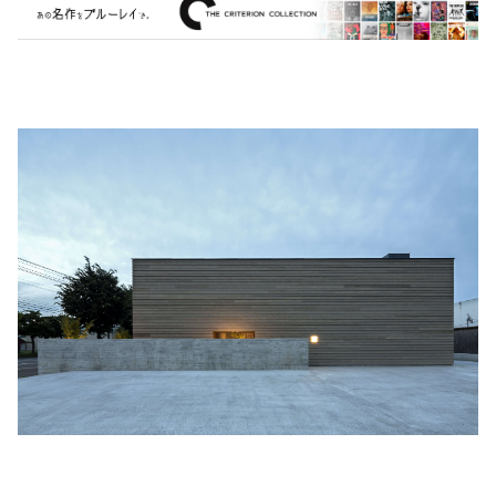
MARVEL・DC
Phoebe Bridgers
マカロニウェスタン
細野晴臣
スタジオジブリ
The Beautiful South
ディズニー
The Housemartins ‎
監督別
The Style Council
Quentin Tarantino
作曲家・アーティスト別
Joy Division
Jim Jarmusch
Adan Jodorowsky (アダン・ホドロフスキー)
Talking Heads
[USED] 中古レコード