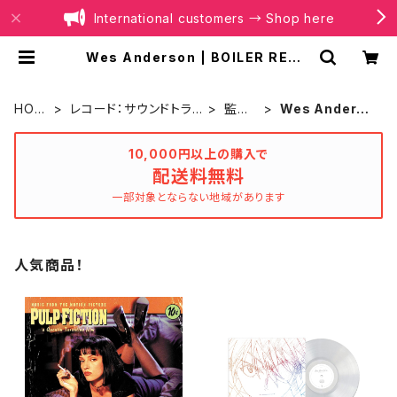
International customers → Shop here
Wes Anderson | BOILER RECO
RDS®
HOM
レコード：サウンドトラッ
監督
Wes Anderso
E
ク
別
n
10,000円以上の購入で
配送料無料
一部対象とならない地域があります
人気商品！