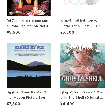
[新品LP] Pulp Fiction: Musi
＜US盤：先着特典"ステッカ
c From The Motion Picture
ー"付き＞宇多田ヒカル - One
(180g) / パルプ・フィクション
Last Kiss (US Clear Vinyl)
¥5,500
¥5,500
[完全生産限定盤]
[新品LP] Stand By Me (Orig
[新品LP] Kenji Kawai ? Gho
inal Motion Picture Soundt
st In The Shell (Original So
rack) / スタンド・バイ・ミー
undtrack) / GHOST IN THE
¥7,300
¥4,400
SHELL / 攻殻機動隊