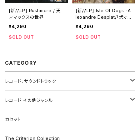
[新品LP] Rushmore / 天
[新品LP] Isle Of Dogs -A
才マックスの世界
lexandre Desplat/「犬ヶ
島」
¥4,290
¥4,290
SOLD OUT
SOLD OUT
CATEGORY
レコード：サウンドトラック
ホラー/スリラー
レコード その他ジャンル
SF
Rock & Pop
カセット
The Smiths
ドラマ/ロマンス
Classical
The Criterion Collection