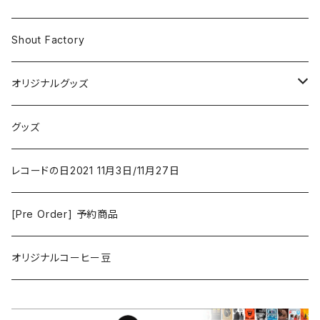
Iron and Wine
アクション/クライム
Electronic & Ambient
Shout Factory
Vashti Bunyan
New Order
コメディ
Jazz
オリジナルグッズ
Duster / Valium Aggelein
ファンタジー/アドベンチャー
コーヒー
グッズ
David Bowie
アニメーション
洋服
レコードの日2021 11月3日/11月27日
Hovvdy
ゲーム
[Pre Order] 予約商品
Grouper
ミュージカル/音楽/ドキュメンタリー/コンピ
オリジナルコーヒー豆
Bill Callahan
ドラマシリーズ
Khruangbin