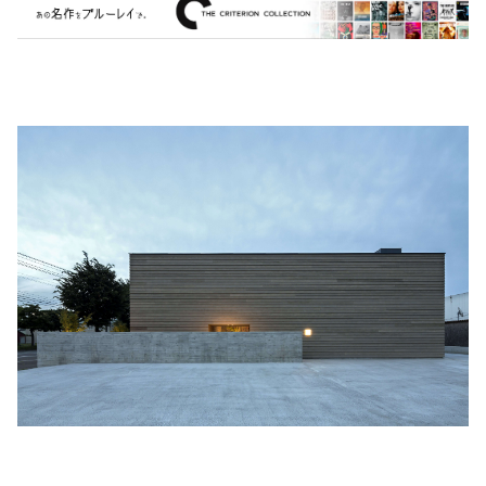
MARVEL・DC
Phoebe Bridgers
マカロニウェスタン
細野晴臣
スタジオジブリ
The Beautiful South
ディズニー
The Housemartins ‎
監督別
The Style Council
Quentin Tarantino
作曲家・アーティスト別
Joy Division
Jim Jarmusch
Adan Jodorowsky (アダン・ホドロフスキー)
Talking Heads
[USED] 中古レコード