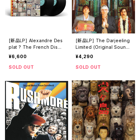
[新品LP] Alexandre Des
[新品LP] The Darjeeling
plat ? The French Dispa
Limited (Original Soundt
tch (Original Soundtrac
rack) / ダージリン急行
¥6,600
¥4,290
k) フレンチ・ディスパッチ
ザ・リバティ、カンザス・イヴ
SOLD OUT
SOLD OUT
ニング・サン別冊