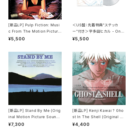
[新品LP] Pulp Fiction: Musi
＜US盤：先着特典"ステッカ
c From The Motion Picture
ー"付き＞宇多田ヒカル - One
(180g) / パルプ・フィクション
Last Kiss (US Clear Vinyl)
¥5,500
¥5,500
[完全生産限定盤]
[新品LP] Stand By Me (Orig
[新品LP] Kenji Kawai ? Gho
inal Motion Picture Soundt
st In The Shell (Original So
rack) / スタンド・バイ・ミー
undtrack) / GHOST IN THE
¥7,300
¥4,400
SHELL / 攻殻機動隊