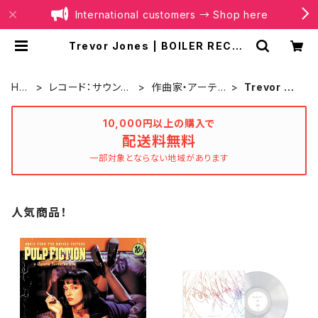
International customers → Shop here
Trevor Jones | BOILER RECOR
DS®
HO
レコード：サウンド
作曲家・アーティ
Trevor Jo
ME
トラック
スト別
nes
10,000円以上の購入で
配送料無料
一部対象とならない地域があります
人気商品！