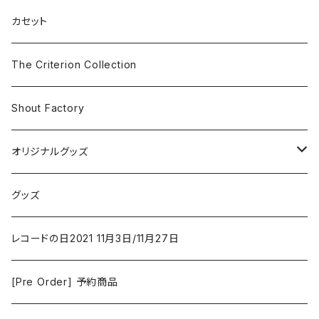
SF
Rock & Pop
カセット
The Smiths
ドラマ/ロマンス
Classical
The Criterion Collection
Iron and Wine
アクション/クライム
Electronic & Ambient
Shout Factory
Vashti Bunyan
New Order
コメディ
Jazz
オリジナルグッズ
Duster / Valium Aggelein
ファンタジー/アドベンチャー
コーヒー
グッズ
David Bowie
アニメーション
洋服
レコードの日2021 11月3日/11月27日
Hovvdy
ゲーム
[Pre Order] 予約商品
Grouper