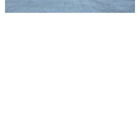
Jim Jarmusch
Adan Jodorowsky (アダン・ホドロフスキー)
Talking Heads
[USED] 中古レコード
Christopher Nolan
Alan Silvestri (アラン・シルヴェストリ)
Panos Cosmatos
Angelo Badalamenti
David Lynch
Atticus Ross (アッティカス・ロス)
Ridley Scott
Ben Salisbury
宮崎 駿
Benjamin Wallfisch
Krzysztof Kieślowski
Bernard Herrmann
James Gunn
Bill Conti