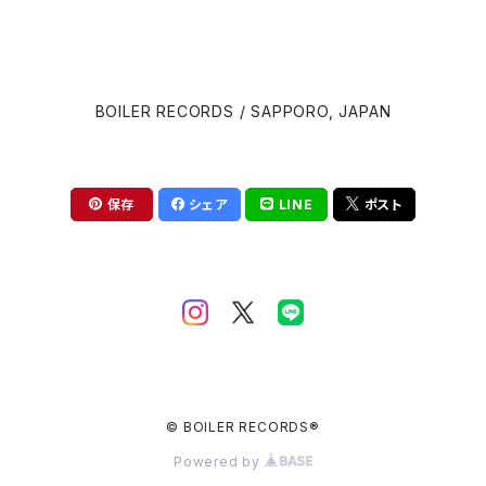
David Cronenberg
Brian Eno
BOILER RECORDS / SAPPORO, JAPAN
John Carpenter
Carter Burwell
Luca Guadagnino
Cliff Martinez
保存
シェア
LINE
ポスト
Wes Anderson
Clint Mansell
Edgar Wright
Colin Stetson
Steven Spielberg
Daniel Pemberton
David Robert Mitchell
© BOILER RECORDS®
Danny Elfman
Powered by
Martin Scorsese