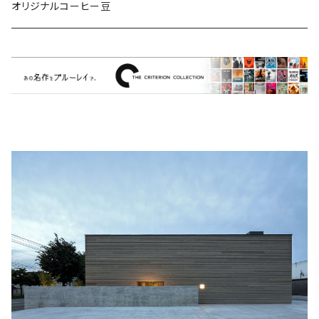
ミュージカル/音楽/ドキュメンタリー/コンピ
オリジナルコーヒー豆
Bill Callahan
ドラマシリーズ
Khruangbin
MARVEL・DC
Phoebe Bridgers
マカロニウェスタン
細野晴臣
スタジオジブリ
The Beautiful South
ディズニー
The Housemartins ‎
監督別
The Style Council
Quentin Tarantino
作曲家・アーティスト別
Joy Division