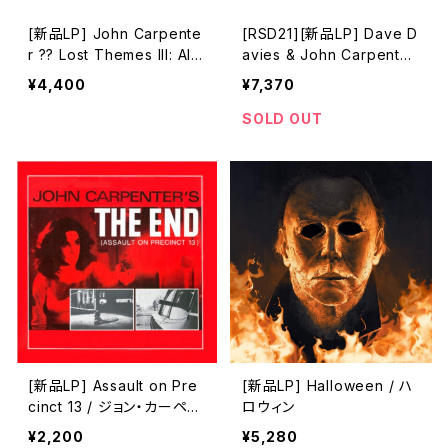
[新品LP] John Carpente
[RSD21][新品LP] Dave D
r ?? Lost Themes III: Aliv
avies & John Carpenter
e After Death (Limited r
- Village Of The Damne
¥4,400
¥7,370
ed vinyl)
d (Deluxe Edition _ Origi
nal Motion Picture Soun
SOLD OUT
dtrack) / 光る眼
[新品LP] Assault on Pre
[新品LP] Halloween / ハ
cinct 13 / ジョン・カーペン
ロウィン
ターの要塞警察
¥2,200
¥5,280