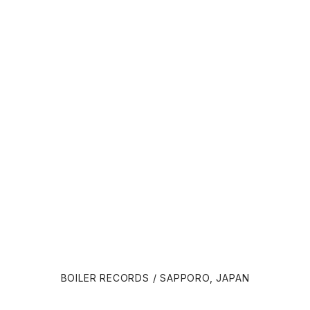
Panos Cosmatos
Angelo Badalamenti
David Lynch
Atticus Ross (アッティカス・ロス)
Ridley Scott
Ben Salisbury
宮崎 駿
Benjamin Wallfisch
Krzysztof Kieślowski
Bernard Herrmann
James Gunn
Bill Conti
David Cronenberg
Brian Eno
BOILER RECORDS / SAPPORO, JAPAN
John Carpenter
Carter Burwell