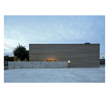
Phoebe Bridgers
マカロニウェスタン
細野晴臣
スタジオジブリ
The Beautiful South
ディズニー
The Housemartins ‎
監督別
The Style Council
Quentin Tarantino
作曲家・アーティスト別
Joy Division
Jim Jarmusch
Adan Jodorowsky (アダン・ホドロフスキー)
Talking Heads
[USED] 中古レコード
Christopher Nolan
Alan Silvestri (アラン・シルヴェストリ)