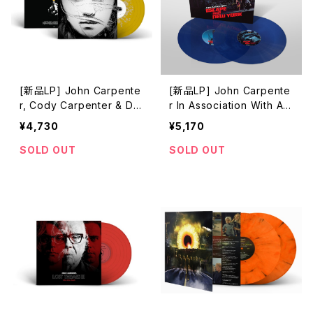
[新品LP] John Carpente
[新品LP] John Carpente
r, Cody Carpenter & Da
r In Association With Ala
niel Davies ? Firestarter
n Howarth ? John Carpe
¥4,730
¥5,170
(Original Motion Picture
nter's Escape From Ne
Soundtrack)(Limited Edi
w York (Original Film So
SOLD OUT
SOLD OUT
tion, Yellow And Bone S
undtrack - New Expand
platter Vinyl) / 炎の少女
ed Edition) / ニューヨー
チャーリー
ク1997