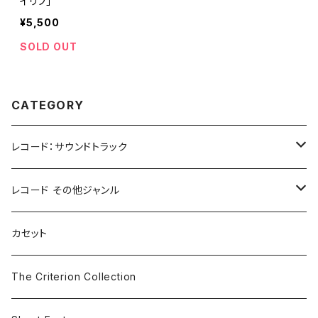
イリブ」
¥5,500
SOLD OUT
CATEGORY
レコード：サウンドトラック
ホラー/スリラー
レコード その他ジャンル
SF
Rock & Pop
カセット
The Smiths
ドラマ/ロマンス
Classical
The Criterion Collection
Iron and Wine