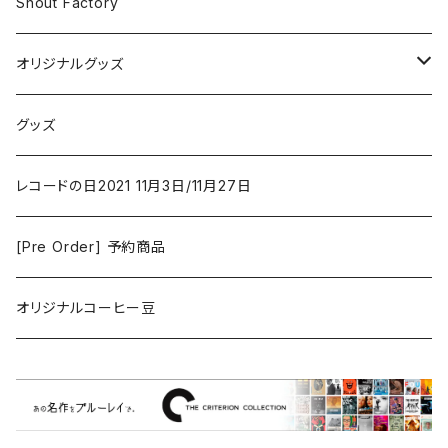
アクション/クライム
Electronic & Ambient
Shout Factory
Vashti Bunyan
New Order
コメディ
Jazz
オリジナルグッズ
Duster / Valium Aggelein
ファンタジー/アドベンチャー
コーヒー
グッズ
David Bowie
アニメーション
洋服
レコードの日2021 11月3日/11月27日
Hovvdy
ゲーム
[Pre Order] 予約商品
Grouper
ミュージカル/音楽/ドキュメンタリー/コンピ
オリジナルコーヒー豆
Bill Callahan
ドラマシリーズ
Khruangbin
MARVEL・DC