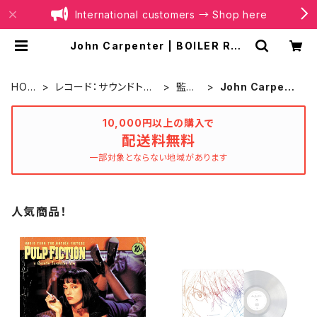
International customers → Shop here
John Carpenter | BOILER REC
ORDS®
HOM
レコード：サウンドトラ
監督
John Carpent
E
ック
別
er
10,000円以上の購入で
配送料無料
一部対象とならない地域があります
人気商品！