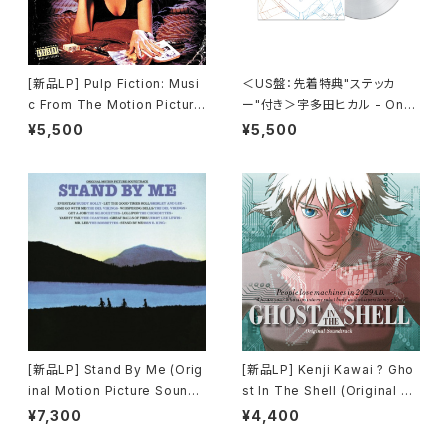
[新品LP] Pulp Fiction: Musi
＜US盤：先着特典"ステッカ
c From The Motion Picture
ー"付き＞宇多田ヒカル - One
(180g) / パルプ・フィクション
Last Kiss (US Clear Vinyl)
¥5,500
¥5,500
[完全生産限定盤]
[新品LP] Stand By Me (Orig
[新品LP] Kenji Kawai ? Gho
inal Motion Picture Soundt
st In The Shell (Original So
rack) / スタンド・バイ・ミー
undtrack) / GHOST IN THE
¥7,300
¥4,400
SHELL / 攻殻機動隊