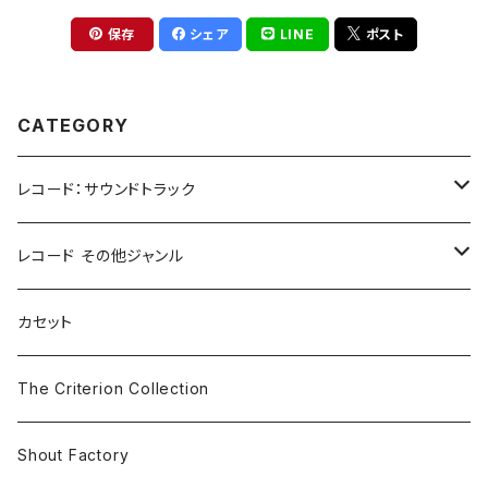
保存
シェア
LINE
ポスト
CATEGORY
レコード：サウンドトラック
ホラー/スリラー
レコード その他ジャンル
SF
Rock & Pop
カセット
The Smiths
ドラマ/ロマンス
Classical
The Criterion Collection
Iron and Wine
アクション/クライム
Electronic & Ambient
Shout Factory