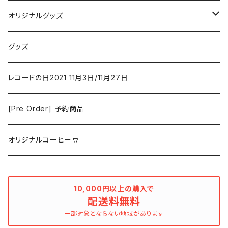
Vashti Bunyan
New Order
コメディ
Jazz
オリジナルグッズ
Duster / Valium Aggelein
ファンタジー/アドベンチャー
コーヒー
グッズ
David Bowie
アニメーション
洋服
レコードの日2021 11月3日/11月27日
Hovvdy
ゲーム
[Pre Order] 予約商品
Grouper
ミュージカル/音楽/ドキュメンタリー/コンピ
オリジナルコーヒー豆
Bill Callahan
ドラマシリーズ
Khruangbin
10,000円以上の購入で
配送料無料
MARVEL・DC
Phoebe Bridgers
一部対象とならない地域があります