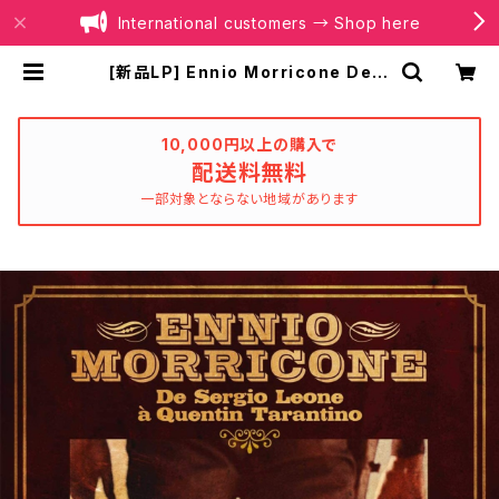
International customers → Shop here
[新品LP] Ennio Morricone De S
ergio Leone a Quentin Taranti
no | BOILER RECORDS®
10,000円以上の購入で
配送料無料
一部対象とならない地域があります