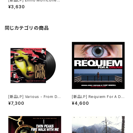
[新品LP] Ennio Morricone D
e Sergio Leone a Quentin
¥3,630
Tarantino
同じカテゴリの商品
[新品LP] Various - From Du
[新品LP] Requiem For A Dr
sk Till Dawn (Music From
eam / レクイエム・フォー・ドリ
¥7,300
¥4,600
The Motion Picture) / フロ
ーム
ム・ダスク・ティル・ドーン