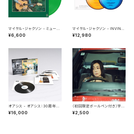
マイケル・ジャクソン - ミュージ
マイケル・ジャクソン - INVINCI
ック・アンド・ミー[クリア・グリー
BLE[PICTURE VINYL](2LP)
¥6,600
¥12,980
ン](LP重量盤)
オアシス - オアシス：30周年記
（初回限定ボールペン付き）宇多
念デラックス・エディション（輸入
田ヒカル - パッパパラダイス
¥16,000
¥2,500
盤国内仕様4LP）(4LP)
(7")