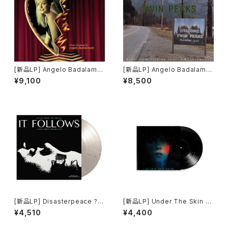
[新品LP] Angelo Badalame
[新品LP] Angelo Badalame
nti ? Twin Peaks - Fire Wal
nti - Music From Twin Pea
¥9,100
¥8,500
k With Me / ツイン・ピークス
ks (180g) / ツイン・ピークス
ローラ・パーマー最期の7日間
[新品LP] Disasterpeace ? It
[新品LP] Under The Skin O
Follows (limited black and
ST -Mica Levi / アンダー・
¥4,510
¥4,400
white marbled vinyl) / イッ
ザ・スキン 種の捕食
ト・フォローズ