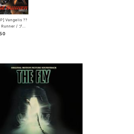
] Vangelis ??
 Runner / ブレ
ンナー
50