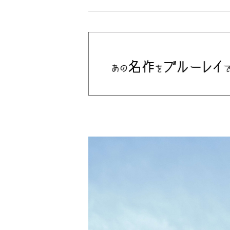
Bill Callahan
ドラマシリーズ
Khruangbin
MARVEL・DC
Phoebe Bridgers
マカロニウェスタン
細野晴臣
スタジオジブリ
The Beautiful South
ディズニー
The Housemartins ‎
監督別
The Style Council
Quentin Tarantino
作曲家・アーティスト別
Joy Division