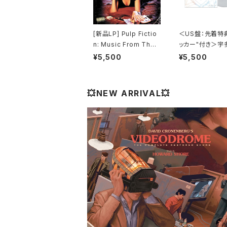
[新品LP] Pulp Fictio
＜US盤：先着特
n: Music From The
ッカー"付き＞宇
Motion Picture (180
カル - One Last
¥5,500
¥5,500
g) / パルプ・フィクショ
(US Clear Viny
ン
全生産限定盤]
💥NEW ARRIVAL💥