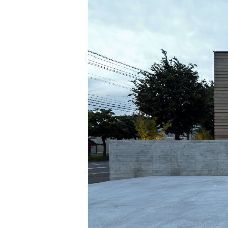
Jim Jarmusch
Adan Jodorowsky (アダン・ホドロフスキー)
Talking Heads
[USED] 中古レコード
Christopher Nolan
Alan Silvestri (アラン・シルヴェストリ)
Panos Cosmatos
Angelo Badalamenti
David Lynch
Atticus Ross (アッティカス・ロス)
Ridley Scott
Ben Salisbury
宮崎 駿
Benjamin Wallfisch
Krzysztof Kieślowski
Bernard Herrmann
James Gunn
Bill Conti