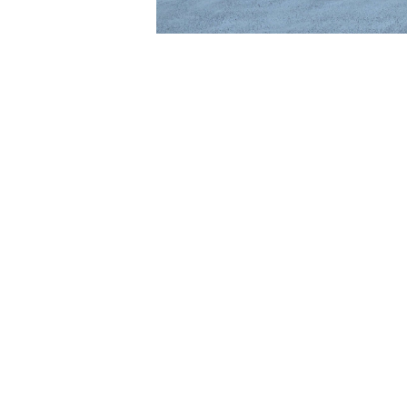
David Cronenberg
Brian Eno
John Carpenter
Carter Burwell
Luca Guadagnino
Cliff Martinez
Wes Anderson
Clint Mansell
Edgar Wright
Colin Stetson
Steven Spielberg
Daniel Pemberton
David Robert Mitchell
Danny Elfman
Martin Scorsese
David Shire (デヴィッド・シャイア)