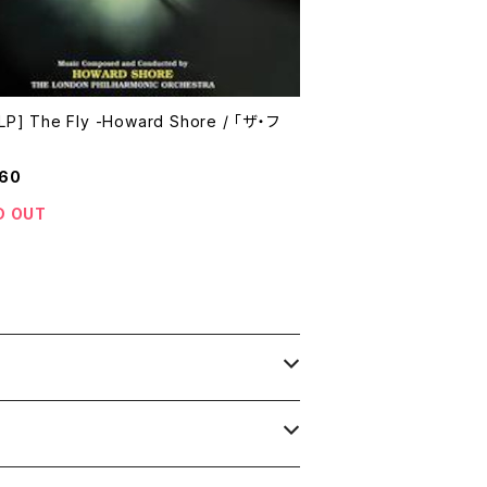
P] The Fly -Howard Shore / 「ザ・フ
960
D OUT