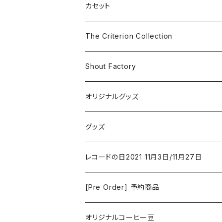
SF
Rock & Pop
カセット
The Smiths
ドラマ/ロマンス
Classical
The Criterion Collection
Iron and Wine
アクション/クライム
Electronic & Ambient
Shout Factory
Vashti Bunyan
New Order
コメディ
Jazz
オリジナルグッズ
Duster / Valium Aggelein
ファンタジー/アドベンチャー
コーヒー
グッズ
David Bowie
アニメーション
洋服
レコードの日2021 11月3日/11月27日
Hovvdy
ゲーム
[Pre Order] 予約商品
Grouper
ミュージカル/音楽/ドキュメンタリー/コンピ
オリジナルコーヒー豆