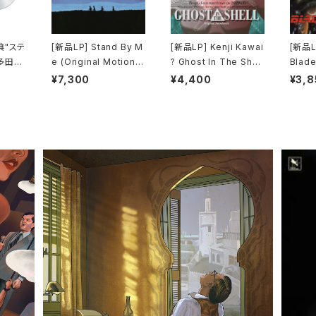
典"ステ
[新品LP] Stand By M
[新品LP] Kenji Kawai
[新品LP
多田ヒ
e (Original Motion P
? Ghost In The Shell
Blade
 Kiss
icture Soundtrack) /
(Original Soundtrac
ードラ
¥7,300
¥4,400
¥3,8
l) [完
スタンド・バイ・ミー
k) / GHOST IN THE
SHELL / 攻殻機動隊