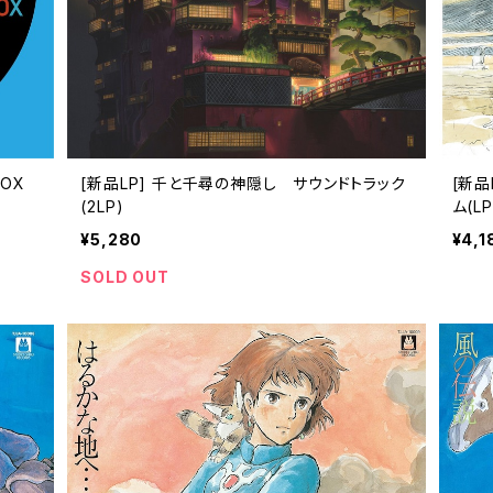
BOX
[新品LP] 千と千尋の神隠し サウンドトラック
[新品
(2LP)
ム(LP
¥5,280
¥4,1
SOLD OUT