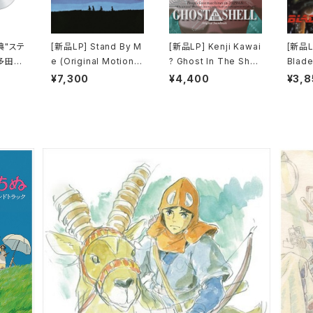
典"ステ
[新品LP] Stand By M
[新品LP] Kenji Kawai
[新品LP
多田ヒ
e (Original Motion P
? Ghost In The Shell
Blade
 Kiss
icture Soundtrack) /
(Original Soundtrac
ードラ
¥7,300
¥4,400
¥3,8
l) [完
スタンド・バイ・ミー
k) / GHOST IN THE
SHELL / 攻殻機動隊