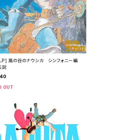
品LP] 風の谷のナウシカ シンフォニー編
伝説
840
D OUT