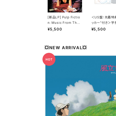
[新品LP] Pulp Fictio
＜US盤：先着特
n: Music From The
ッカー"付き＞宇
Motion Picture (180
カル - One Last
¥5,500
¥5,500
g) / パルプ・フィクショ
(US Clear Viny
ン
全生産限定盤]
💥NEW ARRIVAL💥