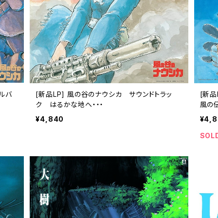
ルバ
[新品LP] 風の谷のナウシカ サウンドトラッ
[新
ク はるかな地へ・・・
風の
¥4,840
¥4,
SOL