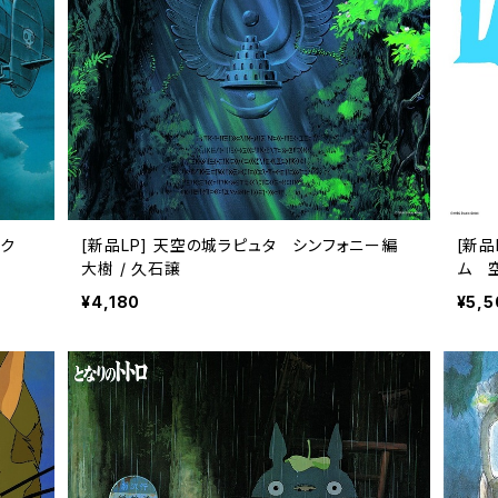
ラック
[新品LP] 天空の城ラピュタ シンフォニー編
[新
大樹 / 久石譲
ム 
¥4,180
¥5,5