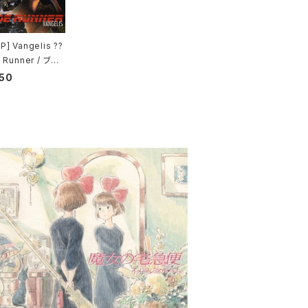
] Vangelis ??
 Runner / ブレ
ンナー
50