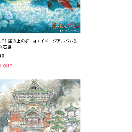
/ イメージアルバム(L
- 久石譲
80
D OUT