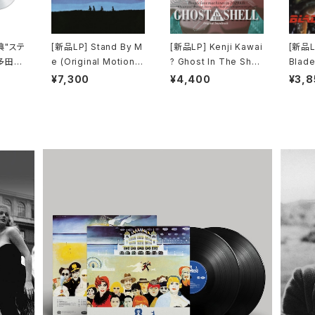
典"ステ
[新品LP] Stand By M
[新品LP] Kenji Kawai
[新品LP
多田ヒ
e (Original Motion P
? Ghost In The Shell
Blade
 Kiss
icture Soundtrack) /
(Original Soundtrac
ードラ
¥7,300
¥4,400
¥3,8
l) [完
スタンド・バイ・ミー
k) / GHOST IN THE
SHELL / 攻殻機動隊