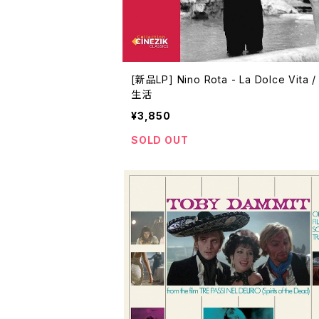
[新品LP] Nino Rota - La Dolce Vita 
生活
¥3,850
SOLD OUT