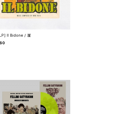
P] Il Bidone / 崖
860