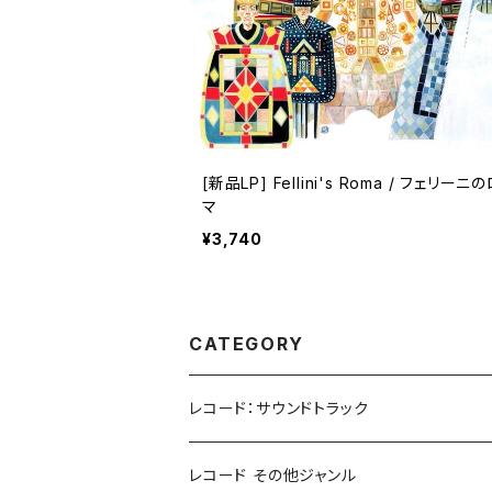
[新品LP] Fellini's Roma / フェリーニのロー
マ
¥3,740
CATEGORY
レコード：サウンドトラック
ホラー/スリラー
レコード その他ジャンル