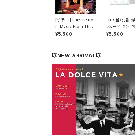
[新品LP] Pulp Fictio
＜US盤：先着特
n: Music From The
ッカー"付き＞宇
Motion Picture (180
カル - One Last
¥5,500
¥5,500
g) / パルプ・フィクショ
(US Clear Viny
ン
全生産限定盤]
💥NEW ARRIVAL💥