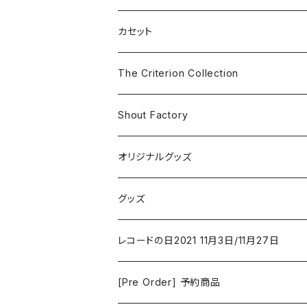
SF
Rock & Pop
カセット
The Smiths
ドラマ/ロマンス
Classical
The Criterion Collection
Iron and Wine
アクション/クライム
Electronic & Ambient
Shout Factory
Vashti Bunyan
New Order
コメディ
Jazz
オリジナルグッズ
Duster / Valium Aggelein
ファンタジー/アドベンチャー
コーヒー
グッズ
David Bowie
アニメーション
洋服
レコードの日2021 11月3日/11月27日
Hovvdy
ゲーム
[Pre Order] 予約商品
Grouper