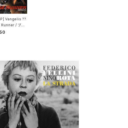
] Vangelis ??
 Runner / ブレ
ンナー
50