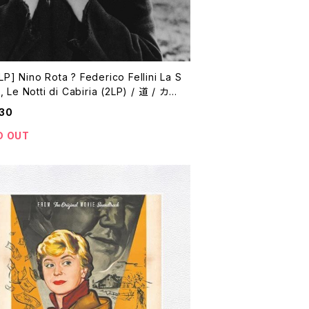
P] Nino Rota ? Federico Fellini La S
, Le Notti di Cabiria (2LP) / 道 / カビ
の夜
30
D OUT