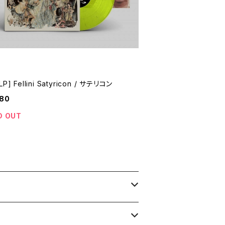
P] Fellini Satyricon / サテリコン
080
D OUT