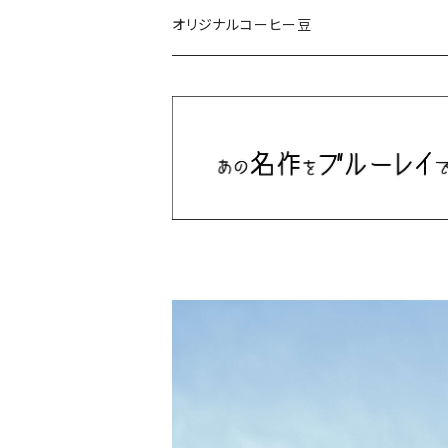
ミュージカル/音楽/ドキュメンタリー/コンピ
オリジナルコーヒー豆
Bill Callahan
ドラマシリーズ
Khruangbin
MARVEL・DC
Phoebe Bridgers
マカロニウェスタン
細野晴臣
スタジオジブリ
The Beautiful South
ディズニー
The Housemartins ‎
監督別
The Style Council
Quentin Tarantino