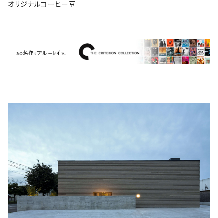
ミュージカル/音楽/ドキュメンタリー/コンピ
オリジナルコーヒー豆
Bill Callahan
ドラマシリーズ
Khruangbin
MARVEL・DC
Phoebe Bridgers
マカロニウェスタン
細野晴臣
スタジオジブリ
The Beautiful South
ディズニー
The Housemartins ‎
監督別
The Style Council
Quentin Tarantino
作曲家・アーティスト別
Joy Division