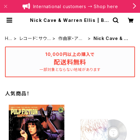
International customers → Shop here
Nick Cave & Warren Ellis | BOI
LER RECORDS®
HO
レコード：サウ
作曲家・アー
Nick Cave & Wa
ME
ンドトラック
ティスト別
rren Ellis
10,000円以上の購入で
配送料無料
一部対象とならない地域があります
人気商品！