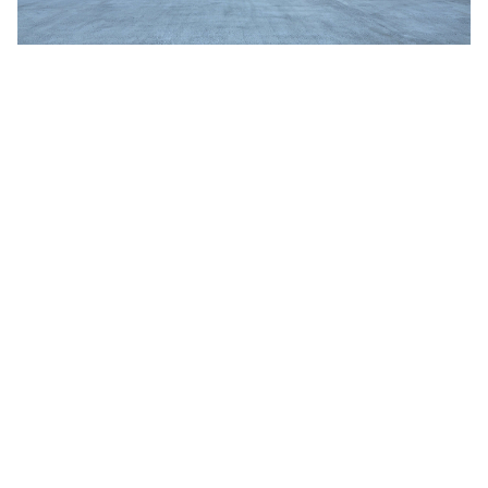
Jim Jarmusch
Adan Jodorowsky (アダン・ホドロフスキー)
Talking Heads
[USED] 中古レコード
Christopher Nolan
Alan Silvestri (アラン・シルヴェストリ)
Panos Cosmatos
Angelo Badalamenti
David Lynch
Atticus Ross (アッティカス・ロス)
Ridley Scott
Ben Salisbury
宮崎 駿
Benjamin Wallfisch
Krzysztof Kieślowski
Bernard Herrmann
James Gunn
Bill Conti