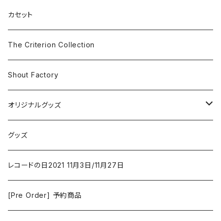
SF
Rock & Pop
カセット
The Smiths
ドラマ/ロマンス
Classical
The Criterion Collection
Iron and Wine
アクション/クライム
Electronic & Ambient
Shout Factory
Vashti Bunyan
New Order
コメディ
Jazz
オリジナルグッズ
Duster / Valium Aggelein
ファンタジー/アドベンチャー
コーヒー
グッズ
David Bowie
アニメーション
洋服
レコードの日2021 11月3日/11月27日
Hovvdy
ゲーム
[Pre Order] 予約商品
Grouper