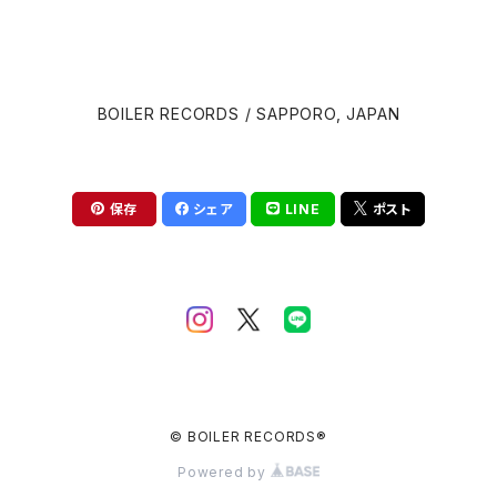
David Cronenberg
Brian Eno
BOILER RECORDS / SAPPORO, JAPAN
John Carpenter
Carter Burwell
Luca Guadagnino
Cliff Martinez
保存
シェア
LINE
ポスト
Wes Anderson
Clint Mansell
Edgar Wright
Colin Stetson
Steven Spielberg
Daniel Pemberton
David Robert Mitchell
© BOILER RECORDS®
Danny Elfman
Powered by
Martin Scorsese