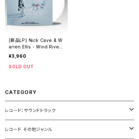
[新品LP] Nick Cave & W
arren Ellis - Wind River
(Limited Snow White Vin
¥3,960
yl)/ 「ウィンド・リバー」
SOLD OUT
CATEGORY
レコード：サウンドトラック
ホラー/スリラー
レコード その他ジャンル