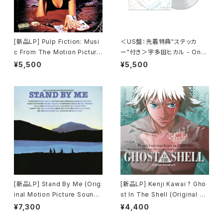
[新品LP] Pulp Fiction: Musi
＜US盤：先着特典"ステッカ
c From The Motion Picture
ー"付き＞宇多田ヒカル - One
(180g) / パルプ・フィクション
Last Kiss (US Clear Vinyl)
¥5,500
¥5,500
[完全生産限定盤]
[新品LP] Stand By Me (Orig
[新品LP] Kenji Kawai ? Gho
inal Motion Picture Soundt
st In The Shell (Original So
rack) / スタンド・バイ・ミー
undtrack) / GHOST IN THE
¥7,300
¥4,400
SHELL / 攻殻機動隊