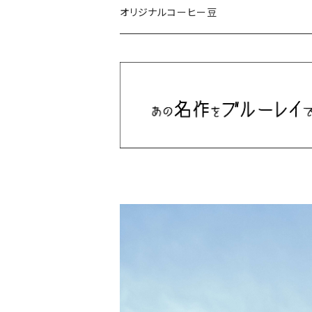
ミュージカル/音楽/ドキュメンタリー/コンピ
オリジナルコーヒー豆
Bill Callahan
ドラマシリーズ
Khruangbin
MARVEL・DC
Phoebe Bridgers
マカロニウェスタン
細野晴臣
スタジオジブリ
The Beautiful South
ディズニー
The Housemartins ‎
監督別
The Style Council
Quentin Tarantino
作曲家・アーティスト別
Joy Division