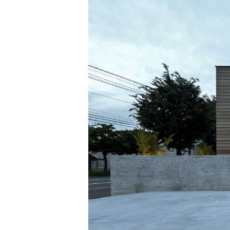
Jim Jarmusch
Adan Jodorowsky (アダン・ホドロフスキー)
Talking Heads
[USED] 中古レコード
Christopher Nolan
Alan Silvestri (アラン・シルヴェストリ)
Panos Cosmatos
Angelo Badalamenti
David Lynch
Atticus Ross (アッティカス・ロス)
Ridley Scott
Ben Salisbury
宮崎 駿
Benjamin Wallfisch
Krzysztof Kieślowski
Bernard Herrmann