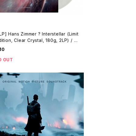
] Hans Zimmer ? Interstellar (Limit
ition, Clear Crystal, 180g, 2LP) / イ
ーステラー
10
D OUT