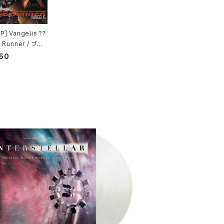
] Vangelis ??
 Runner / ブレ
ンナー
50