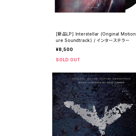
[新品LP] Interstellar (Original Motion
ure Soundtrack) / インターステラー
¥8,500
SOLD OUT