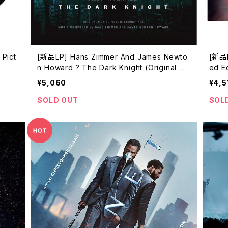
 Pict
[新品LP] Hans Zimmer And James Newto
[新品LP
n Howard ? The Dark Knight (Original Mo
ed Ed
tion Picture Soundtrack)
ンタ
¥5,060
¥4,5
SOLD OUT
SOL