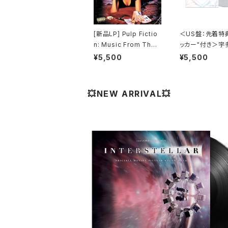
[新品LP] Pulp Fictio
＜US盤：先着特
n: Music From The
ッカー"付き＞宇
Motion Picture (180
カル - One Last
¥5,500
¥5,500
g) / パルプ・フィクショ
(US Clear Viny
ン
全生産限定盤]
💥NEW ARRIVAL💥