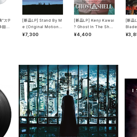
典"ステ
[新品LP] Stand By M
[新品LP] Kenji Kawai
[新品LP
多田ヒ
e (Original Motion P
? Ghost In The Shell
Blade
 Kiss
icture Soundtrack) /
(Original Soundtrac
ードラ
¥7,300
¥4,400
¥3,8
l) [完
スタンド・バイ・ミー
k) / GHOST IN THE
SHELL / 攻殻機動隊