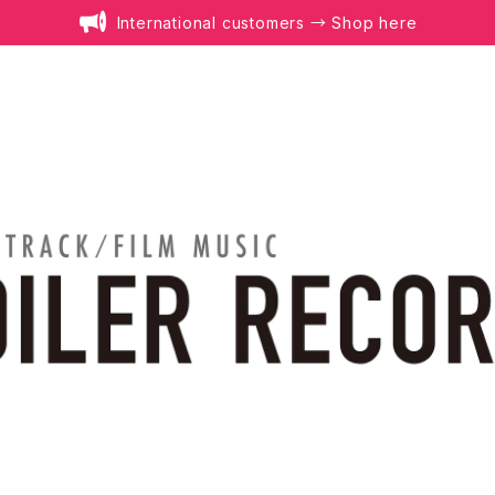
International customers → Shop here