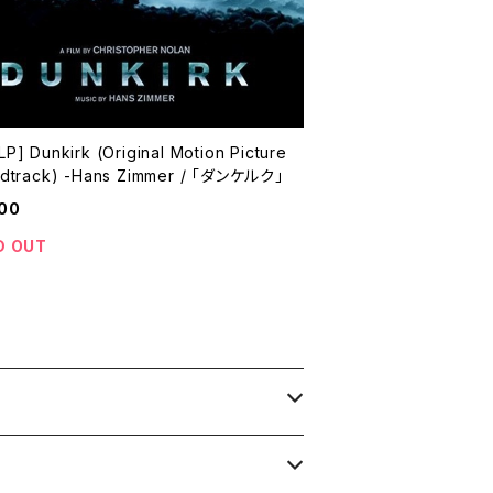
P] Dunkirk (Original Motion Picture
dtrack) -Hans Zimmer / 「ダンケルク」
00
D OUT