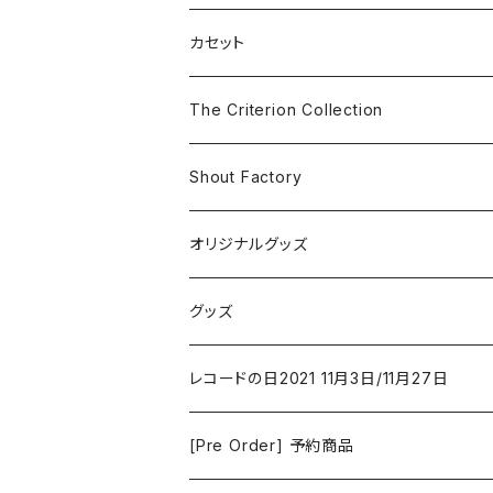
SF
Rock & Pop
カセット
The Smiths
ドラマ/ロマンス
Classical
The Criterion Collection
Iron and Wine
アクション/クライム
Electronic & Ambient
Shout Factory
Vashti Bunyan
New Order
コメディ
Jazz
オリジナルグッズ
Duster / Valium Aggelein
ファンタジー/アドベンチャー
コーヒー
グッズ
David Bowie
アニメーション
洋服
レコードの日2021 11月3日/11月27日
Hovvdy
ゲーム
[Pre Order] 予約商品
Grouper