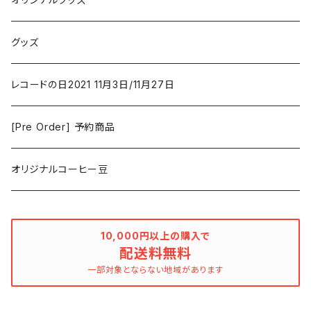
Duster / Valium Aggelein
ファンタジー/アドベンチャー
コーヒー
グッズ
David Bowie
アニメーション
洋服
レコードの日2021 11月3日/11月27日
Hovvdy
ゲーム
[Pre Order] 予約商品
Grouper
ミュージカル/音楽/ドキュメンタリー/コンピ
オリジナルコーヒー豆
Bill Callahan
ドラマシリーズ
Khruangbin
10,000円以上の購入で
配送料無料
MARVEL・DC
Phoebe Bridgers
一部対象とならない地域があります
マカロニウェスタン
細野晴臣