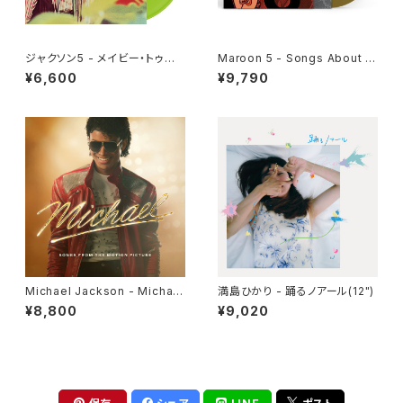
ジャクソン5 - メイビー・トゥモ
Maroon 5 - Songs About J
ロー [さよならは言わないで](L
ane[Gold Vinyl](LP)
¥6,600
¥9,790
P重量盤)
Michael Jackson - Michae
満島ひかり - 踊るノアール(12")
l: Songs From The Motion
¥8,800
¥9,020
Picture(2LP)