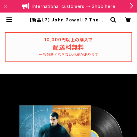
International customers → Shop here
[新品LP] John Powell ? The Bo
urne Identity (Original Motion
Picture Soundtrack) | BOILER
RECORDS®
10,000円以上の購入で
配送料無料
一部対象とならない地域があります