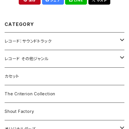
保存
シェア
LINE
ポスト
CATEGORY
レコード：サウンドトラック
ホラー/スリラー
レコード その他ジャンル
SF
Rock & Pop
カセット
The Smiths
ドラマ/ロマンス
Classical
The Criterion Collection
Iron and Wine
アクション/クライム
Electronic & Ambient
Shout Factory
Vashti Bunyan
New Order
コメディ
Jazz
オリジナルグッズ