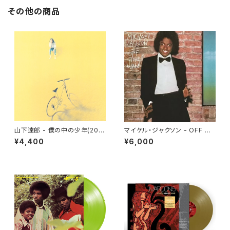
その他の商品
山下達郎 - 僕の中の少年(202
マイケル・ジャクソン - OFF TH
5 Vinyl Edition)[完全生産限
E WALL(LP)
¥4,400
¥6,000
定](LP重量盤)