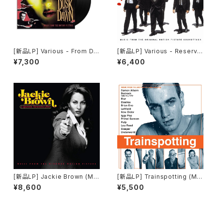
[新品LP] Various - From Du
[新品LP] Various - Reservoi
sk Till Dawn (Music From
r Dogs (180g) / レザボア・ド
¥7,300
¥6,400
The Motion Picture) / フロ
ッグス
ム・ダスク・ティル・ドーン
[新品LP] Jackie Brown (Mu
[新品LP] Trainspotting (Mu
sic From The Miramax Mot
sic From the Motion Pictur
¥8,600
¥5,500
ion Picture) / ジャッキー・ブラ
e)(180g, 2LP) / 「トレインスポ
ウン
ッティング」