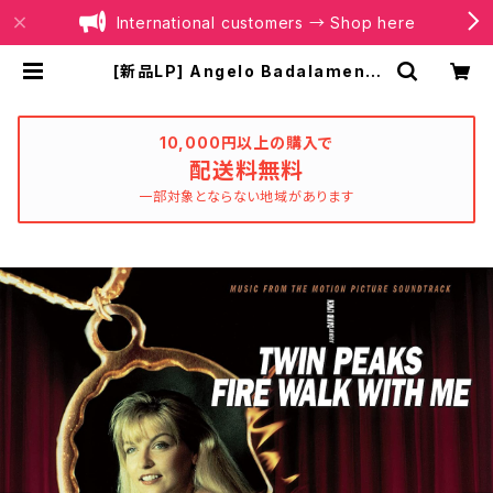
International customers → Shop here
[新品LP] Angelo Badalamenti
? Twin Peaks - Fire Walk With
Me / ツイン・ピークス ローラ・パーマ
ー最期の7日間 | BOILER RECOR
DS®
10,000円以上の購入で
配送料無料
一部対象とならない地域があります