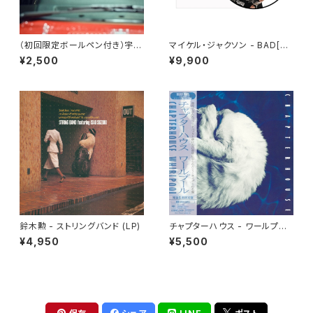
（初回限定ボールペン付き）宇多
マイケル・ジャクソン - BAD[PI
田ヒカル - パッパパラダイス
CTURE VINYL](LP)
¥2,500
¥9,900
(7")
鈴木勲 - ストリングバンド (LP)
チャプターハウス - ワールプー
ル(LP)
¥4,950
¥5,500