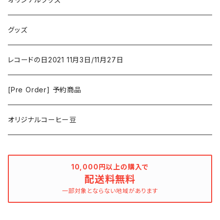
Duster / Valium Aggelein
ファンタジー/アドベンチャー
コーヒー
グッズ
David Bowie
アニメーション
洋服
レコードの日2021 11月3日/11月27日
Hovvdy
ゲーム
[Pre Order] 予約商品
Grouper
ミュージカル/音楽/ドキュメンタリー/コンピ
オリジナルコーヒー豆
Bill Callahan
ドラマシリーズ
Khruangbin
10,000円以上の購入で
配送料無料
MARVEL・DC
Phoebe Bridgers
一部対象とならない地域があります
マカロニウェスタン
細野晴臣