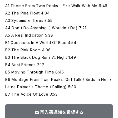
A1 Theme From Twin Peaks - Fire Walk With Me 6:46
A2 The Pine Float 4:04
A3 Sycamore Trees 3:55
A4 Don't Do Anything (I Wouldn't Do) 7:21
A5 A Real Indication 5:38
B1 Questions In A World Of Blue 4:54
B2 The Pink Room 4:06
B3 The Black Dog Runs At Night 1:49
B4 Best Friends 2:17
B5 Moving Through Time 6:45
B6 Montage From Twin Peaks (Girl Talk / Birds In Hell /
Laura Palmer's Theme / Falling) 5:30
B7 The Voice Of Love 3:53
再入荷通知を希望する