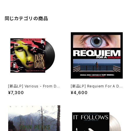
ローラ・パーマー最期の7日間
同じカテゴリの商品
[新品LP] Various - From Du
[新品LP] Requiem For A Dr
sk Till Dawn (Music From
eam / レクイエム・フォー・ドリ
¥7,300
¥4,600
The Motion Picture) / フロ
ーム
ム・ダスク・ティル・ドーン