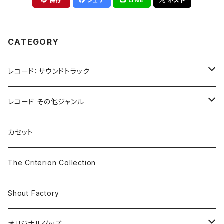
保存
シェア
LINE
ポスト
CATEGORY
レコード：サウンドトラック
ホラー/スリラー
レコード その他ジャンル
SF
Rock & Pop
カセット
The Smiths
ドラマ/ロマンス
Classical
The Criterion Collection
Iron and Wine
アクション/クライム
Electronic & Ambient
Shout Factory
Vashti Bunyan
New Order
コメディ
Jazz
オリジナルグッズ