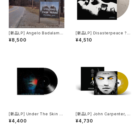
[新品LP] Angelo Badalame
[新品LP] Disasterpeace ? It
nti - Music From Twin Pea
Follows (limited black and
¥8,500
¥4,510
ks (180g) / ツイン・ピークス
white marbled vinyl) / イッ
ト・フォローズ
[新品LP] Under The Skin O
[新品LP] John Carpenter, C
ST -Mica Levi / アンダー・
ody Carpenter & Daniel Da
¥4,400
¥4,730
ザ・スキン 種の捕食
vies ? Firestarter (Original
Motion Picture Soundtrac
k)(Limited Edition, Yellow
And Bone Splatter Vinyl) /