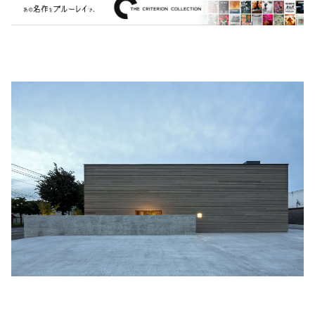
MARVEL・DC
Phoebe Bridgers
マカロニウェスタン
細野晴臣
スタジオジブリ
The Beautiful South
ディズニー
The Housemartins ‎
監督別
The Style Council
Quentin Tarantino
作曲家・アーティスト別
Joy Division
Jim Jarmusch
Adan Jodorowsky (アダン・ホドロフスキー)
Talking Heads
[USED] 中古レコード