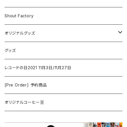
Iron and Wine
アクション/クライム
Electronic & Ambient
Shout Factory
Vashti Bunyan
New Order
コメディ
Jazz
オリジナルグッズ
Duster / Valium Aggelein
ファンタジー/アドベンチャー
コーヒー
グッズ
David Bowie
アニメーション
洋服
レコードの日2021 11月3日/11月27日
Hovvdy
ゲーム
[Pre Order] 予約商品
Grouper
ミュージカル/音楽/ドキュメンタリー/コンピ
オリジナルコーヒー豆
Bill Callahan
ドラマシリーズ
Khruangbin