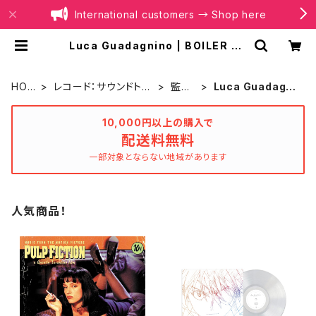
International customers → Shop here
Luca Guadagnino | BOILER RE
CORDS®
HOM
レコード：サウンドトラ
監督
Luca Guadagni
E
ック
別
no
10,000円以上の購入で
配送料無料
一部対象とならない地域があります
人気商品！