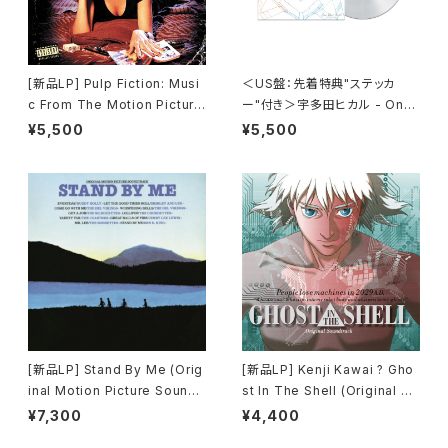
[新品LP] Pulp Fiction: Musi
＜US盤：先着特典"ステッカ
c From The Motion Picture
ー"付き＞宇多田ヒカル - One
(180g) / パルプ・フィクション
Last Kiss (US Clear Vinyl)
¥5,500
¥5,500
[完全生産限定盤]
[新品LP] Stand By Me (Orig
[新品LP] Kenji Kawai ? Gho
inal Motion Picture Soundt
st In The Shell (Original So
rack) / スタンド・バイ・ミー
undtrack) / GHOST IN THE
¥7,300
¥4,400
SHELL / 攻殻機動隊