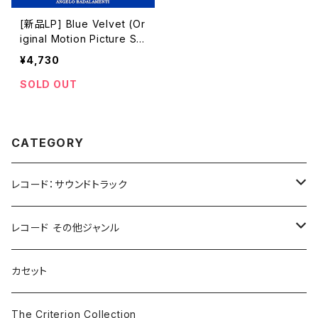
[新品LP] Blue Velvet (Or
iginal Motion Picture So
undtrack) -Angelo Bada
¥4,730
lamenti /「ブルー・ヴェルヴ
ェット」
SOLD OUT
CATEGORY
レコード：サウンドトラック
ホラー/スリラー
レコード その他ジャンル
SF
Rock & Pop
カセット
The Smiths
ドラマ/ロマンス
Classical
The Criterion Collection