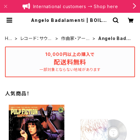
International customers → Shop here
Angelo Badalamenti | BOILER
RECORDS®
HO
レコード：サウン
作曲家・アーテ
Angelo Badal
ME
ドトラック
ィスト別
amenti
10,000円以上の購入で
配送料無料
一部対象とならない地域があります
人気商品！