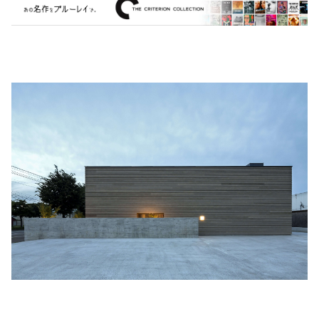
MARVEL・DC
Phoebe Bridgers
マカロニウェスタン
細野晴臣
スタジオジブリ
The Beautiful South
ディズニー
The Housemartins ‎
監督別
The Style Council
Quentin Tarantino
作曲家・アーティスト別
Joy Division
Jim Jarmusch
Adan Jodorowsky (アダン・ホドロフスキー)
Talking Heads
[USED] 中古レコード