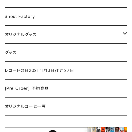
Iron and Wine
アクション/クライム
Electronic & Ambient
Shout Factory
Vashti Bunyan
New Order
コメディ
Jazz
オリジナルグッズ
Duster / Valium Aggelein
ファンタジー/アドベンチャー
コーヒー
グッズ
David Bowie
アニメーション
洋服
レコードの日2021 11月3日/11月27日
Hovvdy
ゲーム
[Pre Order] 予約商品
Grouper
ミュージカル/音楽/ドキュメンタリー/コンピ
オリジナルコーヒー豆
Bill Callahan
ドラマシリーズ
Khruangbin