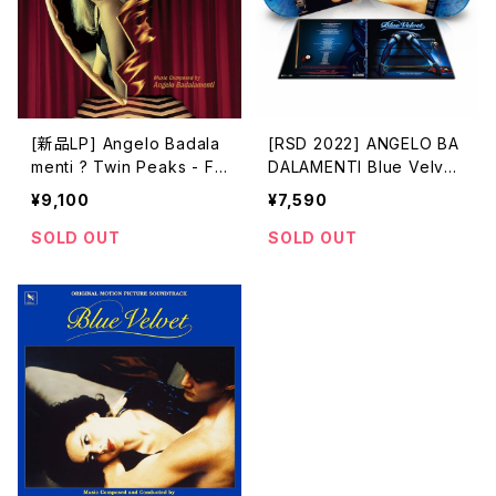
[新品LP] Angelo Badala
[RSD 2022] ANGELO BA
menti ? Twin Peaks - Fir
DALAMENTI Blue Velvet
e Walk With Me / ツイン・
(Original Motion Picture
¥9,100
¥7,590
ピークス ローラ・パーマー
Soundtrack) [Deluxe Ed
最期の7日間
ition]
SOLD OUT
SOLD OUT