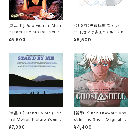
[新品LP] Pulp Fiction: Musi
＜US盤：先着特典"ステッカ
c From The Motion Picture
ー"付き＞宇多田ヒカル - One
(180g) / パルプ・フィクション
Last Kiss (US Clear Vinyl)
¥5,500
¥5,500
[完全生産限定盤]
[新品LP] Stand By Me (Orig
[新品LP] Kenji Kawai ? Gho
inal Motion Picture Soundt
st In The Shell (Original So
rack) / スタンド・バイ・ミー
undtrack) / GHOST IN THE
¥7,300
¥4,400
SHELL / 攻殻機動隊