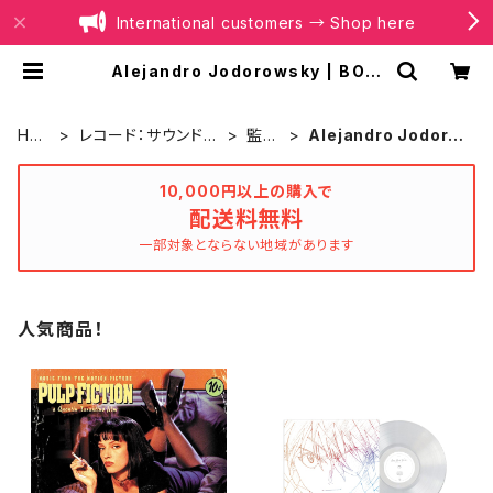
International customers → Shop here
Alejandro Jodorowsky | BOIL
ER RECORDS®
HO
レコード：サウンドト
監督
Alejandro Jodoro
ME
ラック
別
wsky
10,000円以上の購入で
配送料無料
一部対象とならない地域があります
人気商品！