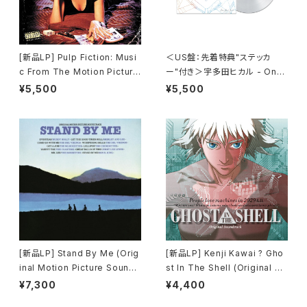
[新品LP] Pulp Fiction: Musi
＜US盤：先着特典"ステッカ
c From The Motion Picture
ー"付き＞宇多田ヒカル - One
(180g) / パルプ・フィクション
Last Kiss (US Clear Vinyl)
¥5,500
¥5,500
[完全生産限定盤]
[新品LP] Stand By Me (Orig
[新品LP] Kenji Kawai ? Gho
inal Motion Picture Soundt
st In The Shell (Original So
rack) / スタンド・バイ・ミー
undtrack) / GHOST IN THE
¥7,300
¥4,400
SHELL / 攻殻機動隊