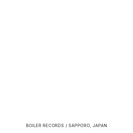
Panos Cosmatos
Angelo Badalamenti
David Lynch
Atticus Ross (アッティカス・ロス)
Ridley Scott
Ben Salisbury
宮崎 駿
Benjamin Wallfisch
Krzysztof Kieślowski
Bernard Herrmann
James Gunn
Bill Conti
David Cronenberg
Brian Eno
BOILER RECORDS / SAPPORO, JAPAN
John Carpenter
Carter Burwell