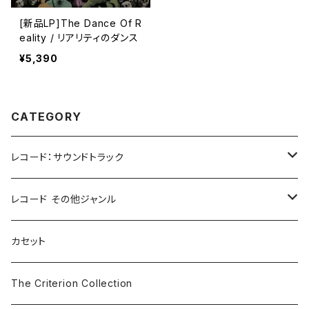
[新品LP]The Dance Of R
eality / リアリティのダンス
¥5,390
CATEGORY
レコード：サウンドトラック
ホラー/スリラー
レコード その他ジャンル
SF
Rock & Pop
カセット
The Smiths
ドラマ/ロマンス
Classical
The Criterion Collection