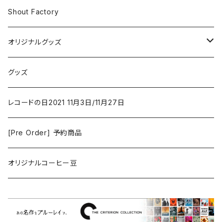
Iron and Wine
アクション/クライム
Electronic & Ambient
Shout Factory
Vashti Bunyan
New Order
コメディ
Jazz
オリジナルグッズ
Duster / Valium Aggelein
ファンタジー/アドベンチャー
コーヒー
グッズ
David Bowie
アニメーション
洋服
レコードの日2021 11月3日/11月27日
Hovvdy
ゲーム
[Pre Order] 予約商品
Grouper
ミュージカル/音楽/ドキュメンタリー/コンピ
オリジナルコーヒー豆
Bill Callahan
ドラマシリーズ
Khruangbin