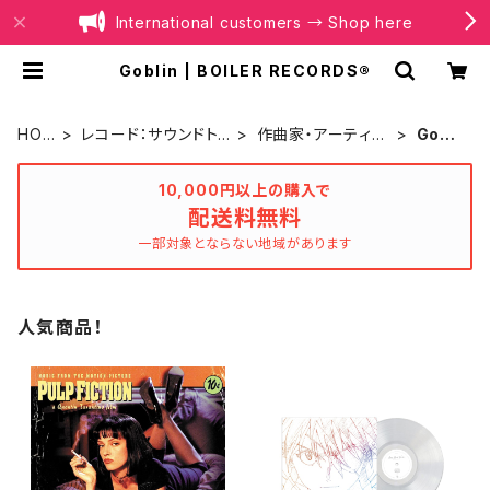
International customers → Shop here
Goblin | BOILER RECORDS®
HOM
レコード：サウンドト
作曲家・アーティス
Gobli
E
ラック
ト別
n
10,000円以上の購入で
配送料無料
一部対象とならない地域があります
人気商品！