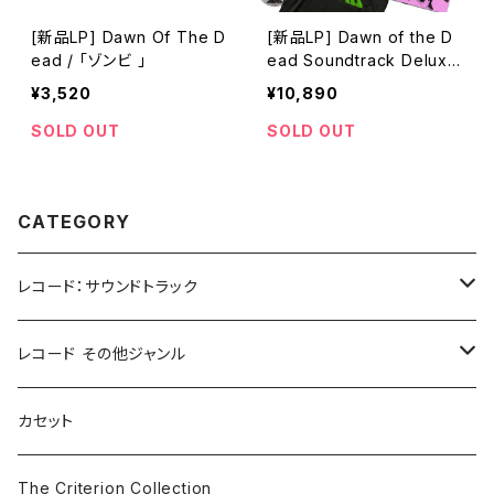
[新品LP] Dawn Of The D
[新品LP] Dawn of the D
ead / 「ゾンビ 」
ead Soundtrack Deluxe
Edition / 「ゾンビ 」
¥3,520
¥10,890
SOLD OUT
SOLD OUT
CATEGORY
レコード：サウンドトラック
ホラー/スリラー
レコード その他ジャンル
SF
Rock & Pop
カセット
The Smiths
ドラマ/ロマンス
Classical
The Criterion Collection