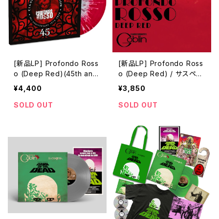
[新品LP] Profondo Ross
[新品LP] Profondo Ross
o (Deep Red)(45th anni
o (Deep Red) / サスペリ
versary edition) / サスペ
アPART2
¥4,400
¥3,850
リアPART2
SOLD OUT
SOLD OUT