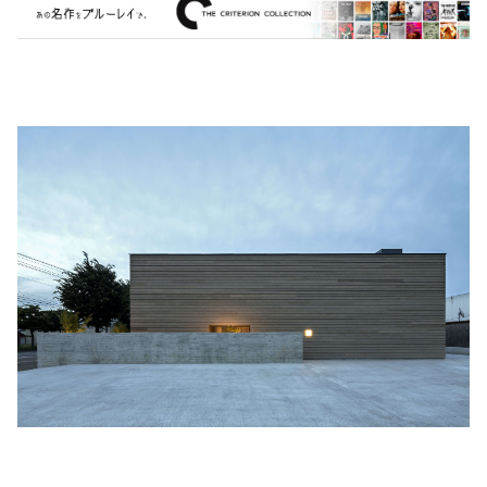
MARVEL・DC
Phoebe Bridgers
マカロニウェスタン
細野晴臣
スタジオジブリ
The Beautiful South
ディズニー
The Housemartins ‎
監督別
The Style Council
Quentin Tarantino
作曲家・アーティスト別
Joy Division
Jim Jarmusch
Adan Jodorowsky (アダン・ホドロフスキー)
Talking Heads
[USED] 中古レコード