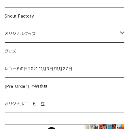
Iron and Wine
アクション/クライム
Electronic & Ambient
Shout Factory
Vashti Bunyan
New Order
コメディ
Jazz
オリジナルグッズ
Duster / Valium Aggelein
ファンタジー/アドベンチャー
コーヒー
グッズ
David Bowie
アニメーション
洋服
レコードの日2021 11月3日/11月27日
Hovvdy
ゲーム
[Pre Order] 予約商品
Grouper
ミュージカル/音楽/ドキュメンタリー/コンピ
オリジナルコーヒー豆
Bill Callahan
ドラマシリーズ
Khruangbin