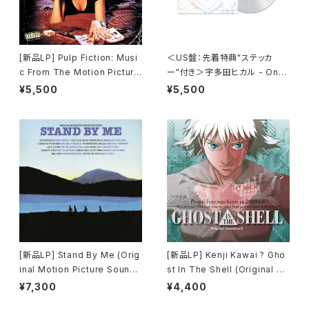
[新品LP] Pulp Fiction: Musi
＜US盤：先着特典"ステッカ
c From The Motion Picture
ー"付き＞宇多田ヒカル - One
(180g) / パルプ・フィクション
Last Kiss (US Clear Vinyl)
¥5,500
¥5,500
[完全生産限定盤]
[新品LP] Stand By Me (Orig
[新品LP] Kenji Kawai ? Gho
inal Motion Picture Soundt
st In The Shell (Original So
rack) / スタンド・バイ・ミー
undtrack) / GHOST IN THE
¥7,300
¥4,400
SHELL / 攻殻機動隊