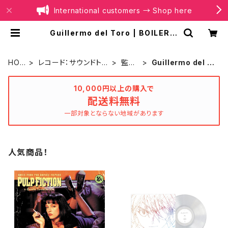
International customers → Shop here
Guillermo del Toro | BOILER R
ECORDS®
HOM
レコード：サウンドトラ
監督
Guillermo del T
E
ック
別
oro
10,000円以上の購入で
配送料無料
一部対象とならない地域があります
人気商品！