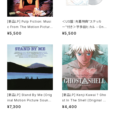
[新品LP] Pulp Fiction: Musi
＜US盤：先着特典"ステッカ
c From The Motion Picture
ー"付き＞宇多田ヒカル - One
(180g) / パルプ・フィクション
Last Kiss (US Clear Vinyl)
¥5,500
¥5,500
[完全生産限定盤]
[新品LP] Stand By Me (Orig
[新品LP] Kenji Kawai ? Gho
inal Motion Picture Soundt
st In The Shell (Original So
rack) / スタンド・バイ・ミー
undtrack) / GHOST IN THE
¥7,300
¥4,400
SHELL / 攻殻機動隊