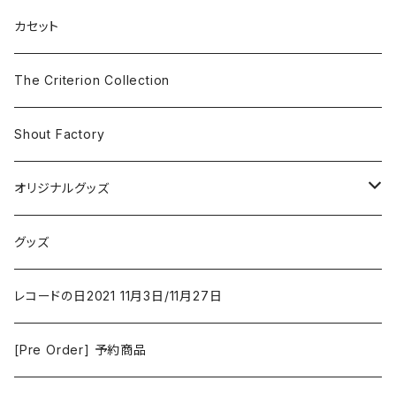
SF
Rock & Pop
カセット
The Smiths
ドラマ/ロマンス
Classical
The Criterion Collection
Iron and Wine
アクション/クライム
Electronic & Ambient
Shout Factory
Vashti Bunyan
New Order
コメディ
Jazz
オリジナルグッズ
Duster / Valium Aggelein
ファンタジー/アドベンチャー
コーヒー
グッズ
David Bowie
アニメーション
洋服
レコードの日2021 11月3日/11月27日
Hovvdy
ゲーム
[Pre Order] 予約商品
Grouper