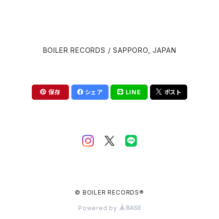
David Cronenberg
Brian Eno
BOILER RECORDS / SAPPORO, JAPAN
John Carpenter
Carter Burwell
Luca Guadagnino
Cliff Martinez
保存
シェア
LINE
ポスト
Wes Anderson
Clint Mansell
Edgar Wright
Colin Stetson
Steven Spielberg
Daniel Pemberton
David Robert Mitchell
© BOILER RECORDS®
Danny Elfman
Powered by
Martin Scorsese