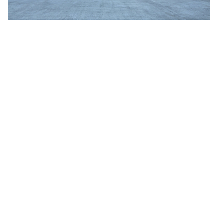
Jim Jarmusch
Adan Jodorowsky (アダン・ホドロフスキー)
Talking Heads
[USED] 中古レコード
Christopher Nolan
Alan Silvestri (アラン・シルヴェストリ)
Panos Cosmatos
Angelo Badalamenti
David Lynch
Atticus Ross (アッティカス・ロス)
Ridley Scott
Ben Salisbury
宮崎 駿
Benjamin Wallfisch
Krzysztof Kieślowski
Bernard Herrmann
James Gunn
Bill Conti