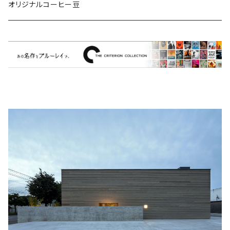
ミュージカル/音楽/ドキュメンタリー/コンピ
オリジナルコーヒー豆
Bill Callahan
ドラマシリーズ
Khruangbin
MARVEL・DC
Phoebe Bridgers
マカロニウェスタン
細野晴臣
スタジオジブリ
The Beautiful South
ディズニー
The Housemartins ‎
監督別
The Style Council
Quentin Tarantino
作曲家・アーティスト別
Joy Division