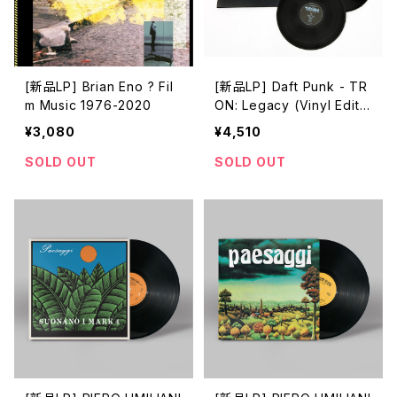
[新品LP] Brian Eno ? Fil
[新品LP] Daft Punk - TR
m Music 1976-2020
ON: Legacy (Vinyl Editio
n Motion Picture Soundt
¥3,080
¥4,510
rack) / トロン: レガシー
SOLD OUT
SOLD OUT