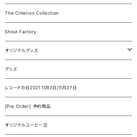
The Smiths
ドラマ/ロマンス
Classical
The Criterion Collection
Iron and Wine
アクション/クライム
Electronic & Ambient
Shout Factory
Vashti Bunyan
New Order
コメディ
Jazz
オリジナルグッズ
Duster / Valium Aggelein
ファンタジー/アドベンチャー
コーヒー
グッズ
David Bowie
アニメーション
洋服
レコードの日2021 11月3日/11月27日
Hovvdy
ゲーム
[Pre Order] 予約商品
Grouper
ミュージカル/音楽/ドキュメンタリー/コンピ
オリジナルコーヒー豆
Bill Callahan