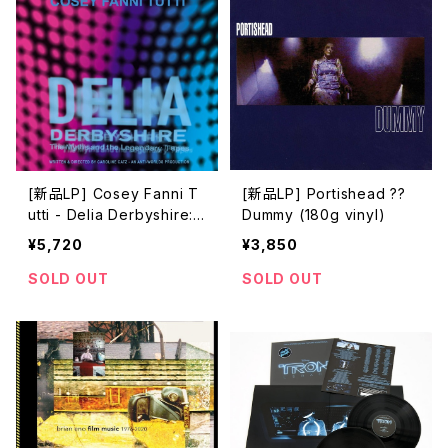
[新品LP] Cosey Fanni T
[新品LP] Portishead ??
utti - Delia Derbyshire:
Dummy (180g vinyl)
The Myths And The Leg
¥5,720
¥3,850
endary Tapes - Original
Soundtrack Recordings
SOLD OUT
SOLD OUT