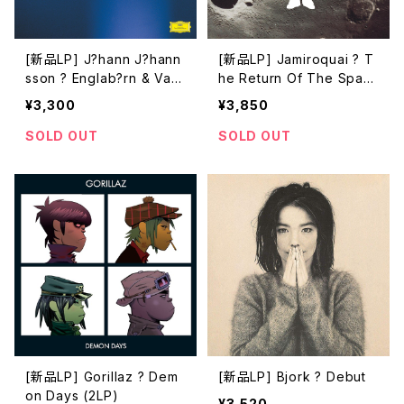
[新品LP] J?hann J?hann
[新品LP] Jamiroquai ? T
sson ? Englab?rn & Vari
he Return Of The Spac
ations (2LP, 180g Vinyl)
e Cowboy (2LP)
¥3,300
¥3,850
SOLD OUT
SOLD OUT
[新品LP] Gorillaz ? Dem
[新品LP] Bjork ? Debut
on Days (2LP)
¥3,520