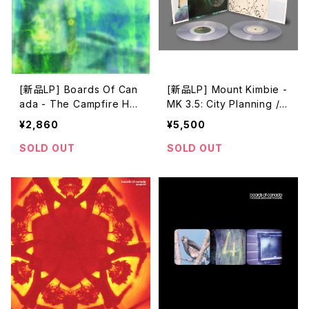
[新品LP] Boards Of Can
[新品LP] Mount Kimbie -
ada - The Campfire He
MK 3.5: City Planning /
adphase
Die Cuts
¥2,860
¥5,500
SOLD OUT
SOLD OUT