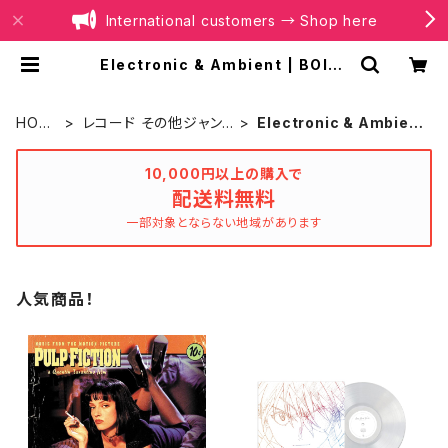
International customers → Shop here
Electronic & Ambient | BOILE
R RECORDS®
HOM
レコード その他ジャン
Electronic & Ambien
E
ル
t
10,000円以上の購入で
配送料無料
一部対象とならない地域があります
人気商品！