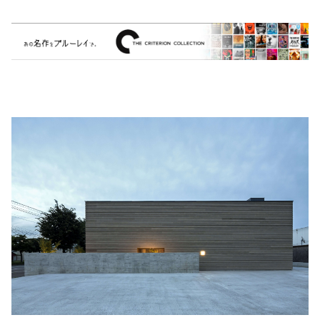
ドラマシリーズ
Khruangbin
MARVEL・DC
Phoebe Bridgers
マカロニウェスタン
細野晴臣
スタジオジブリ
The Beautiful South
ディズニー
The Housemartins ‎
監督別
The Style Council
Quentin Tarantino
作曲家・アーティスト別
Joy Division
Jim Jarmusch
Adan Jodorowsky (アダン・ホドロフスキー)
Talking Heads
[USED] 中古レコード