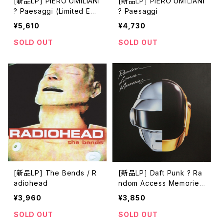
[新品LP] PIERO UMILIANI
[新品LP] PIERO UMILIANI
? Paesaggi (Limited Edit
? Paesaggi
ion)
¥5,610
¥4,730
SOLD OUT
SOLD OUT
[新品LP] The Bends / R
[新品LP] Daft Punk ? Ra
adiohead
ndom Access Memories
(2LP, 180g)
¥3,960
¥3,850
SOLD OUT
SOLD OUT