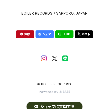
David Cronenberg
Brian Eno
BOILER RECORDS / SAPPORO, JAPAN
John Carpenter
Carter Burwell
Luca Guadagnino
Cliff Martinez
保存
シェア
LINE
ポスト
Wes Anderson
Clint Mansell
Edgar Wright
Colin Stetson
Steven Spielberg
Daniel Pemberton
David Robert Mitchell
© BOILER RECORDS®
Danny Elfman
Powered by
Martin Scorsese
David Shire (デヴィッド・シャイア)
ショップに質問する