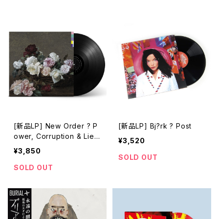
[新品LP] New Order ? P
[新品LP] Bj?rk ? Post
ower, Corruption & Lies
¥3,520
(180g)
¥3,850
SOLD OUT
SOLD OUT