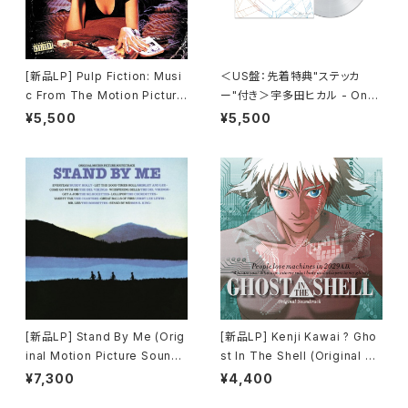
[新品LP] Pulp Fiction: Musi
＜US盤：先着特典"ステッカ
c From The Motion Picture
ー"付き＞宇多田ヒカル - One
(180g) / パルプ・フィクション
Last Kiss (US Clear Vinyl)
¥5,500
¥5,500
[完全生産限定盤]
[新品LP] Stand By Me (Orig
[新品LP] Kenji Kawai ? Gho
inal Motion Picture Soundt
st In The Shell (Original So
rack) / スタンド・バイ・ミー
undtrack) / GHOST IN THE
¥7,300
¥4,400
SHELL / 攻殻機動隊