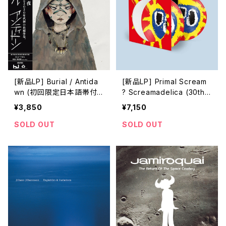
[新品LP] Burial / Antida
[新品LP] Primal Scream
wn (初回限定日本語帯付
? Screamadelica (30th a
き・解説書封入)
nniversary edition 2LP
¥3,850
¥7,150
Picture Disc)
SOLD OUT
SOLD OUT