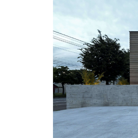
Jim Jarmusch
Adan Jodorowsky (アダン・ホドロフスキー)
Talking Heads
[USED] 中古レコード
Christopher Nolan
Alan Silvestri (アラン・シルヴェストリ)
Panos Cosmatos
Angelo Badalamenti
David Lynch
Atticus Ross (アッティカス・ロス)
Ridley Scott
Ben Salisbury
宮崎 駿
Benjamin Wallfisch
Krzysztof Kieślowski
Bernard Herrmann
James Gunn
Bill Conti