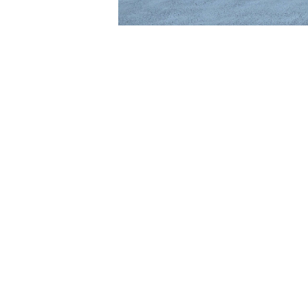
David Cronenberg
Brian Eno
John Carpenter
Carter Burwell
Luca Guadagnino
Cliff Martinez
Wes Anderson
Clint Mansell
Edgar Wright
Colin Stetson
Steven Spielberg
Daniel Pemberton
David Robert Mitchell
Danny Elfman
Martin Scorsese
David Shire (デヴィッド・シャイア)