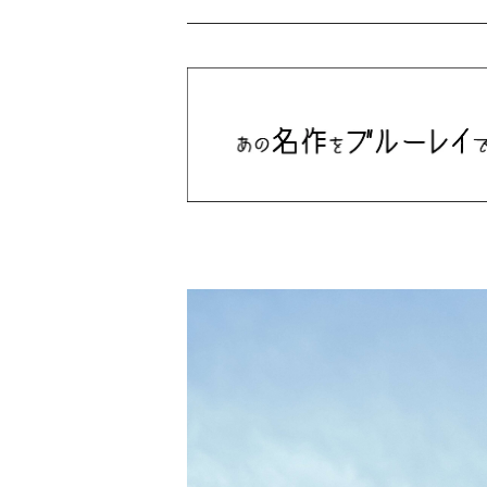
Bill Callahan
ドラマシリーズ
Khruangbin
MARVEL・DC
Phoebe Bridgers
マカロニウェスタン
細野晴臣
スタジオジブリ
The Beautiful South
ディズニー
The Housemartins ‎
監督別
The Style Council
Quentin Tarantino
作曲家・アーティスト別
Joy Division