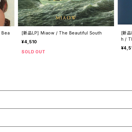
e Bea
[新品LP] Miaow / The Beautiful South
[新品L
h / T
¥4,510
¥4,5
SOLD OUT