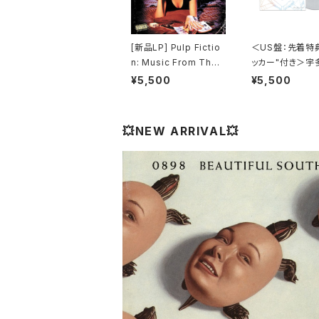
[新品LP] Pulp Fictio
＜US盤：先着特
n: Music From The
ッカー"付き＞宇
Motion Picture (180
カル - One Last
¥5,500
¥5,500
g) / パルプ・フィクショ
(US Clear Viny
ン
全生産限定盤]
💥NEW ARRIVAL💥