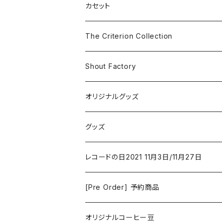
SF
Rock & Pop
カセット
The Smiths
ドラマ/ロマンス
Classical
The Criterion Collection
Iron and Wine
アクション/クライム
Electronic & Ambient
Shout Factory
Vashti Bunyan
New Order
コメディ
Jazz
オリジナルグッズ
Duster / Valium Aggelein
ファンタジー/アドベンチャー
コーヒー
グッズ
David Bowie
アニメーション
洋服
レコードの日2021 11月3日/11月27日
Hovvdy
ゲーム
[Pre Order] 予約商品
Grouper
ミュージカル/音楽/ドキュメンタリー/コンピ
オリジナルコーヒー豆