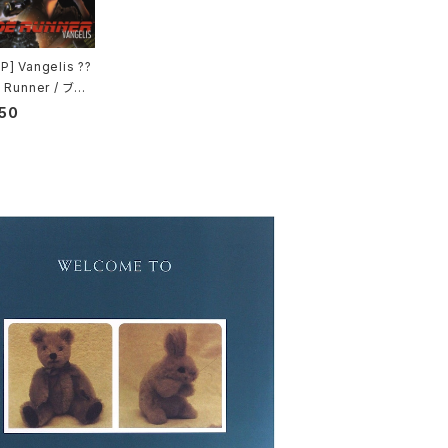
] Vangelis ??
 Runner / ブレ
ンナー
50