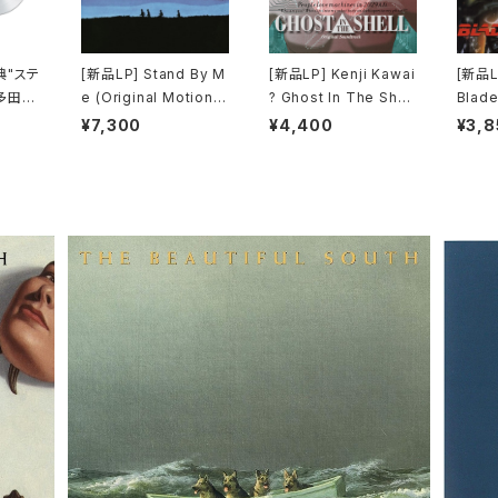
典"ステ
[新品LP] Stand By M
[新品LP] Kenji Kawai
[新品LP
多田ヒ
e (Original Motion P
? Ghost In The Shell
Blade
 Kiss
icture Soundtrack) /
(Original Soundtrac
ードラ
¥7,300
¥4,400
¥3,8
l) [完
スタンド・バイ・ミー
k) / GHOST IN THE
SHELL / 攻殻機動隊