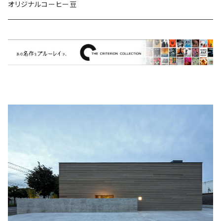
ミュージカル/音楽/ドキュメンタリー/コンピ
オリジナルコーヒー豆
Bill Callahan
ドラマシリーズ
Khruangbin
MARVEL・DC
Phoebe Bridgers
マカロニウェスタン
細野晴臣
スタジオジブリ
The Beautiful South
ディズニー
The Housemartins ‎
監督別
The Style Council
Quentin Tarantino
作曲家・アーティスト別
Joy Division