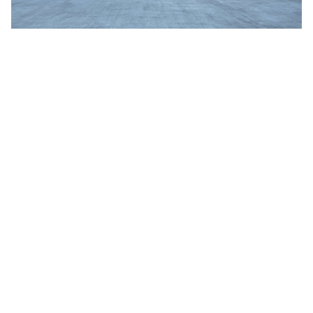
Jim Jarmusch
Adan Jodorowsky (アダン・ホドロフスキー)
Talking Heads
[USED] 中古レコード
Christopher Nolan
Alan Silvestri (アラン・シルヴェストリ)
Panos Cosmatos
Angelo Badalamenti
David Lynch
Atticus Ross (アッティカス・ロス)
Ridley Scott
Ben Salisbury
宮崎 駿
Benjamin Wallfisch
Krzysztof Kieślowski
Bernard Herrmann
James Gunn
Bill Conti