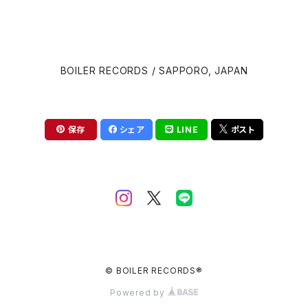
David Cronenberg
Brian Eno
BOILER RECORDS / SAPPORO, JAPAN
John Carpenter
Carter Burwell
Luca Guadagnino
Cliff Martinez
保存
シェア
LINE
ポスト
Wes Anderson
Clint Mansell
Edgar Wright
Colin Stetson
Steven Spielberg
Daniel Pemberton
David Robert Mitchell
© BOILER RECORDS®
Danny Elfman
Powered by
Martin Scorsese