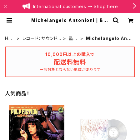
International customers → Shop here
Michelangelo Antonioni | BOI
LER RECORDS®
HO
レコード：サウンドト
監督
Michelangelo Anto
ME
ラック
別
nioni
10,000円以上の購入で
配送料無料
一部対象とならない地域があります
人気商品！