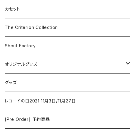
SF
Rock & Pop
カセット
The Smiths
ドラマ/ロマンス
Classical
The Criterion Collection
Iron and Wine
アクション/クライム
Electronic & Ambient
Shout Factory
Vashti Bunyan
New Order
コメディ
Jazz
オリジナルグッズ
Duster / Valium Aggelein
ファンタジー/アドベンチャー
コーヒー
グッズ
David Bowie
アニメーション
洋服
レコードの日2021 11月3日/11月27日
Hovvdy
ゲーム
[Pre Order] 予約商品
Grouper