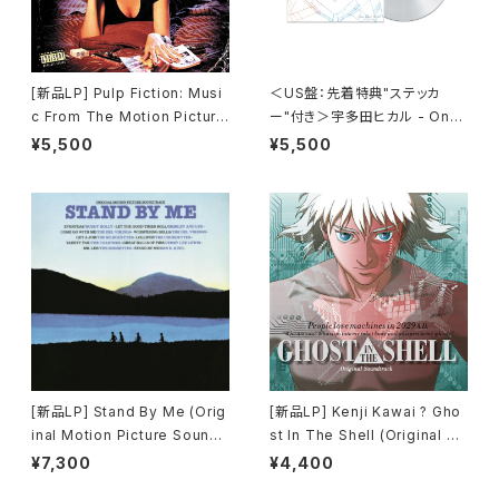
[新品LP] Pulp Fiction: Musi
＜US盤：先着特典"ステッカ
c From The Motion Picture
ー"付き＞宇多田ヒカル - One
(180g) / パルプ・フィクション
Last Kiss (US Clear Vinyl)
¥5,500
¥5,500
[完全生産限定盤]
[新品LP] Stand By Me (Orig
[新品LP] Kenji Kawai ? Gho
inal Motion Picture Soundt
st In The Shell (Original So
rack) / スタンド・バイ・ミー
undtrack) / GHOST IN THE
¥7,300
¥4,400
SHELL / 攻殻機動隊