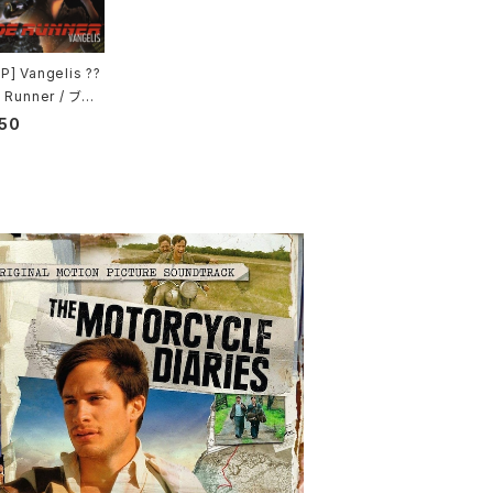
] Vangelis ??
 Runner / ブレ
ンナー
50