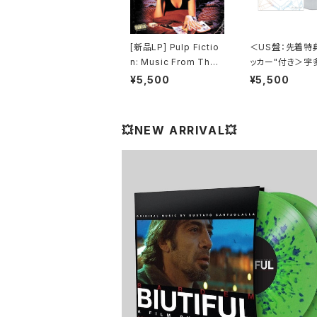
[新品LP] Pulp Fictio
＜US盤：先着特
n: Music From The
ッカー"付き＞宇
Motion Picture (180
カル - One Last
¥5,500
¥5,500
g) / パルプ・フィクショ
(US Clear Viny
ン
全生産限定盤]
💥NEW ARRIVAL💥