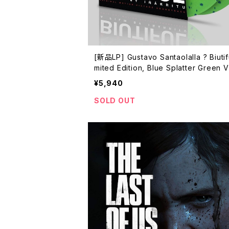
[新品LP] Gustavo Santaolalla ? Biutifu
mited Edition, Blue Splatter Green V
180g) / BIUTIFUL ビューティフル
¥5,940
SOLD OUT