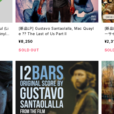
l (Li
[新品LP] Gustavo Santaolalla, Mac Quayl
[新品L
inyl,
e ?? The Last of Us Part II
ーサ
¥8,250
¥2,3
SOLD OUT
SOL