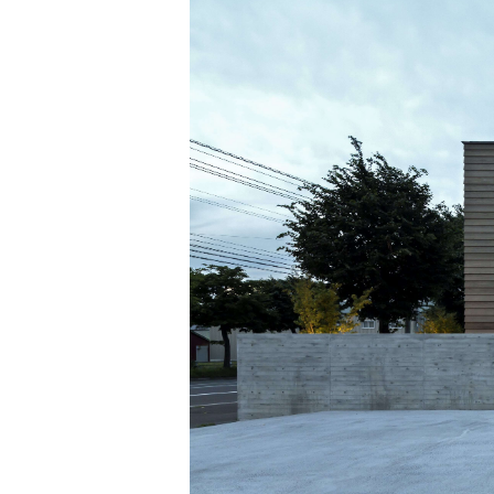
Jim Jarmusch
Adan Jodorowsky (アダン・ホドロフスキー)
Talking Heads
[USED] 中古レコード
Christopher Nolan
Alan Silvestri (アラン・シルヴェストリ)
Panos Cosmatos
Angelo Badalamenti
David Lynch
Atticus Ross (アッティカス・ロス)
Ridley Scott
Ben Salisbury
宮崎 駿
Benjamin Wallfisch
Krzysztof Kieślowski
Bernard Herrmann