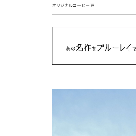
ミュージカル/音楽/ドキュメンタリー/コンピ
オリジナルコーヒー豆
Bill Callahan
ドラマシリーズ
Khruangbin
MARVEL・DC
Phoebe Bridgers
マカロニウェスタン
細野晴臣
スタジオジブリ
The Beautiful South
ディズニー
The Housemartins ‎
監督別
The Style Council
Quentin Tarantino
作曲家・アーティスト別
Joy Division