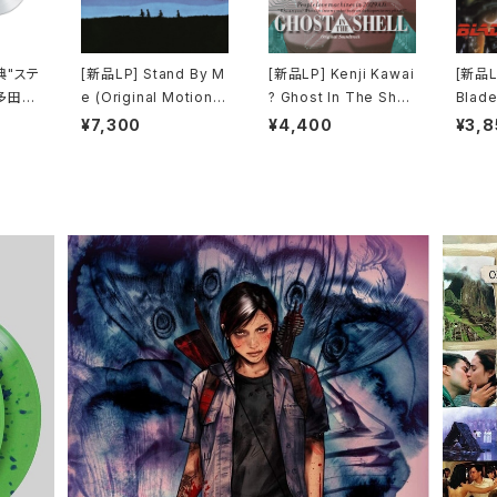
典"ステ
[新品LP] Stand By M
[新品LP] Kenji Kawai
[新品LP
多田ヒ
e (Original Motion P
? Ghost In The Shell
Blade
 Kiss
icture Soundtrack) /
(Original Soundtrac
ードラ
¥7,300
¥4,400
¥3,8
l) [完
スタンド・バイ・ミー
k) / GHOST IN THE
SHELL / 攻殻機動隊