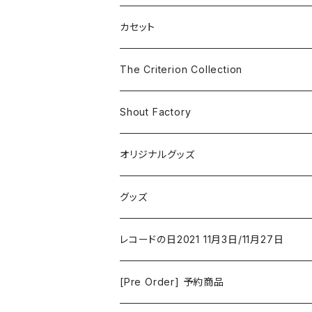
SF
Rock & Pop
カセット
The Smiths
ドラマ/ロマンス
Classical
The Criterion Collection
Iron and Wine
アクション/クライム
Electronic & Ambient
Shout Factory
Vashti Bunyan
New Order
コメディ
Jazz
オリジナルグッズ
Duster / Valium Aggelein
ファンタジー/アドベンチャー
コーヒー
グッズ
David Bowie
アニメーション
洋服
レコードの日2021 11月3日/11月27日
Hovvdy
ゲーム
[Pre Order] 予約商品
Grouper