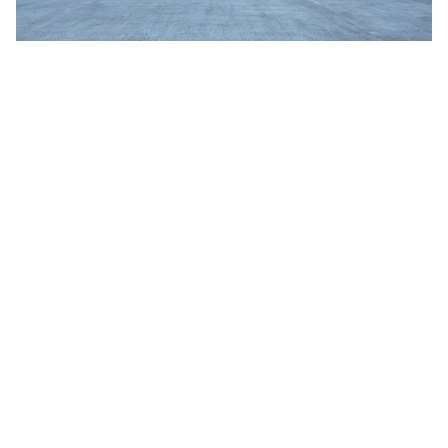
Jim Jarmusch
Adan Jodorowsky (アダン・ホドロフスキー)
Talking Heads
[USED] 中古レコード
Christopher Nolan
Alan Silvestri (アラン・シルヴェストリ)
Panos Cosmatos
Angelo Badalamenti
David Lynch
Atticus Ross (アッティカス・ロス)
Ridley Scott
Ben Salisbury
宮崎 駿
Benjamin Wallfisch
Krzysztof Kieślowski
Bernard Herrmann
James Gunn
Bill Conti