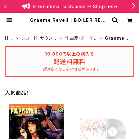
International customers → Shop here
Graeme Revell | BOILER RECO
RDS®
HO
レコード：サウンド
作曲家・アーテ
Graeme R
ME
トラック
ィスト別
evell
10,000円以上の購入で
配送料無料
一部対象とならない地域があります
人気商品！