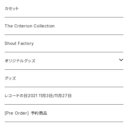
SF
Rock & Pop
カセット
The Smiths
ドラマ/ロマンス
Classical
The Criterion Collection
Iron and Wine
アクション/クライム
Electronic & Ambient
Shout Factory
Vashti Bunyan
New Order
コメディ
Jazz
オリジナルグッズ
Duster / Valium Aggelein
ファンタジー/アドベンチャー
コーヒー
グッズ
David Bowie
アニメーション
洋服
レコードの日2021 11月3日/11月27日
Hovvdy
ゲーム
[Pre Order] 予約商品
Grouper