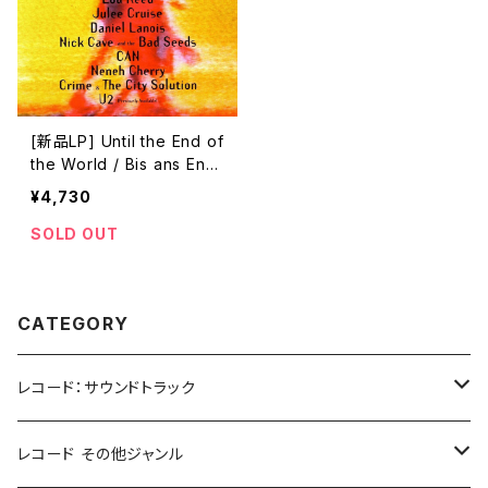
[新品LP] Until the End of
the World / Bis ans End
e der Welt / 夢の涯てまで
¥4,730
も
SOLD OUT
CATEGORY
レコード：サウンドトラック
ホラー/スリラー
レコード その他ジャンル