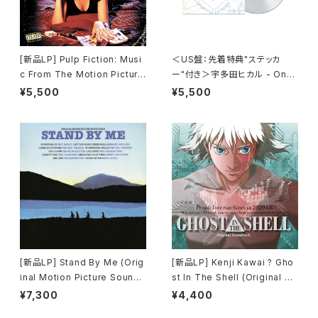
[新品LP] Pulp Fiction: Musi
＜US盤：先着特典"ステッカ
c From The Motion Picture
ー"付き＞宇多田ヒカル - One
(180g) / パルプ・フィクション
Last Kiss (US Clear Vinyl)
¥5,500
¥5,500
[完全生産限定盤]
[新品LP] Stand By Me (Orig
[新品LP] Kenji Kawai ? Gho
inal Motion Picture Soundt
st In The Shell (Original So
rack) / スタンド・バイ・ミー
undtrack) / GHOST IN THE
¥7,300
¥4,400
SHELL / 攻殻機動隊