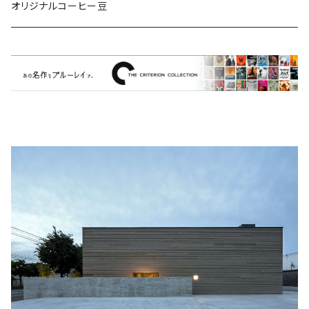
ミュージカル/音楽/ドキュメンタリー/コンピ
オリジナルコーヒー豆
Bill Callahan
ドラマシリーズ
Khruangbin
MARVEL・DC
Phoebe Bridgers
マカロニウェスタン
細野晴臣
スタジオジブリ
The Beautiful South
ディズニー
The Housemartins ‎
監督別
The Style Council
Quentin Tarantino
作曲家・アーティスト別
Joy Division