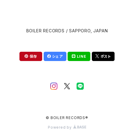
David Cronenberg
Brian Eno
BOILER RECORDS / SAPPORO, JAPAN
John Carpenter
Carter Burwell
Luca Guadagnino
Cliff Martinez
保存
シェア
LINE
ポスト
Wes Anderson
Clint Mansell
Edgar Wright
Colin Stetson
Steven Spielberg
Daniel Pemberton
David Robert Mitchell
© BOILER RECORDS®
Danny Elfman
Powered by
Martin Scorsese