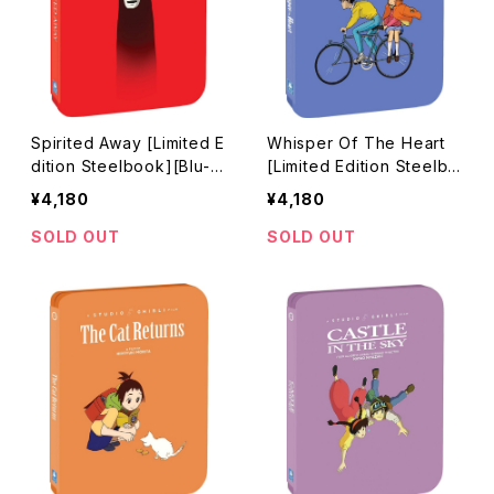
Spirited Away [Limited E
Whisper Of The Heart
dition Steelbook][Blu-ra
[Limited Edition Steelbo
y] / 千と千尋の神隠し
ok][Blu-ray] / 耳をすませ
¥4,180
¥4,180
ば
SOLD OUT
SOLD OUT