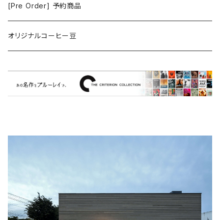
ゲーム
[Pre Order] 予約商品
Grouper
ミュージカル/音楽/ドキュメンタリー/コンピ
オリジナルコーヒー豆
Bill Callahan
ドラマシリーズ
Khruangbin
MARVEL・DC
Phoebe Bridgers
マカロニウェスタン
細野晴臣
スタジオジブリ
The Beautiful South
ディズニー
The Housemartins ‎
監督別
The Style Council