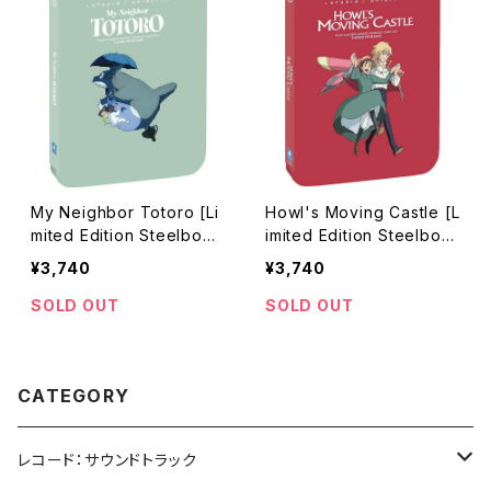
My Neighbor Totoro [Li
Howl's Moving Castle [L
mited Edition Steelboo
imited Edition Steelboo
k] [Blu-ray] / となりのトト
k] [Blu-ray] / ハウルの動
¥3,740
¥3,740
ロ
く城
SOLD OUT
SOLD OUT
CATEGORY
レコード：サウンドトラック