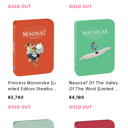
急便
SOLD OUT
SOLD OUT
Princess Mononoke [Li
Nausica? Of The Valley
mited Edition Steelboo
Of The Wind [Limited E
k] [Blu-ray] / もののけ姫
dition Steelbook] [Blu-r
¥3,740
¥4,180
ay] / 風の谷のナウシカ
SOLD OUT
SOLD OUT