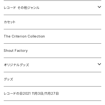
ホラー/スリラー
レコード その他ジャンル
SF
Rock & Pop
カセット
The Smiths
ドラマ/ロマンス
Classical
The Criterion Collection
Iron and Wine
アクション/クライム
Electronic & Ambient
Shout Factory
Vashti Bunyan
New Order
コメディ
Jazz
オリジナルグッズ
Duster / Valium Aggelein
ファンタジー/アドベンチャー
コーヒー
グッズ
David Bowie
アニメーション
洋服
レコードの日2021 11月3日/11月27日
Hovvdy