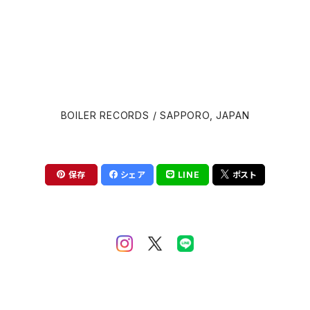
Bernard Herrmann
James Gunn
Bill Conti
David Cronenberg
Brian Eno
BOILER RECORDS / SAPPORO, JAPAN
John Carpenter
Carter Burwell
Luca Guadagnino
Cliff Martinez
保存
シェア
LINE
ポスト
Wes Anderson
Clint Mansell
Edgar Wright
Colin Stetson
Steven Spielberg
Daniel Pemberton