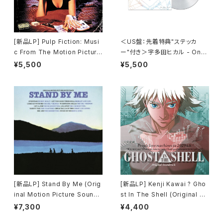
[新品LP] Pulp Fiction: Musi
＜US盤：先着特典"ステッカ
c From The Motion Picture
ー"付き＞宇多田ヒカル - One
(180g) / パルプ・フィクション
Last Kiss (US Clear Vinyl)
¥5,500
¥5,500
[完全生産限定盤]
[新品LP] Stand By Me (Orig
[新品LP] Kenji Kawai ? Gho
inal Motion Picture Soundt
st In The Shell (Original So
rack) / スタンド・バイ・ミー
undtrack) / GHOST IN THE
¥7,300
¥4,400
SHELL / 攻殻機動隊