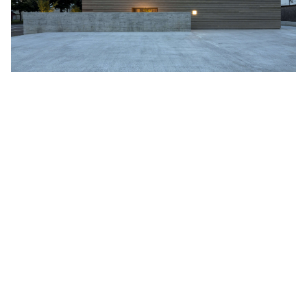
Quentin Tarantino
作曲家・アーティスト別
Joy Division
Jim Jarmusch
Adan Jodorowsky (アダン・ホドロフスキー)
Talking Heads
[USED] 中古レコード
Christopher Nolan
Alan Silvestri (アラン・シルヴェストリ)
Panos Cosmatos
Angelo Badalamenti
David Lynch
Atticus Ross (アッティカス・ロス)
Ridley Scott
Ben Salisbury
宮崎 駿
Benjamin Wallfisch
Krzysztof Kieślowski