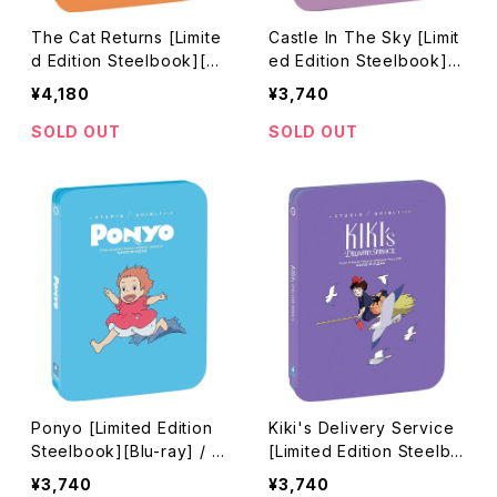
The Cat Returns [Limite
Castle In The Sky [Limit
d Edition Steelbook][Bl
ed Edition Steelbook][B
u-ray] / 猫の恩返し
lu-ray] / 天空の城ラピュタ
¥4,180
¥3,740
SOLD OUT
SOLD OUT
Ponyo [Limited Edition
Kiki's Delivery Service
Steelbook][Blu-ray] / 崖
[Limited Edition Steelbo
の上のポニョ
ok] [Blu-ray] / 魔女の宅
¥3,740
¥3,740