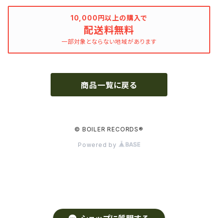
ドラマシリーズ
Khruangbin
10,000円以上の購入で
配送料無料
MARVEL・DC
Phoebe Bridgers
一部対象とならない地域があります
マカロニウェスタン
細野晴臣
商品一覧に戻る
スタジオジブリ
The Beautiful South
ディズニー
The Housemartins ‎
© BOILER RECORDS®
Powered by
監督別
The Style Council
Quentin Tarantino
作曲家・アーティスト別
Joy Division
Jim Jarmusch
Adan Jodorowsky (アダン・ホドロフスキー)
Talking Heads
[USED] 中古レコード