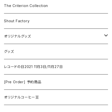
The Smiths
ドラマ/ロマンス
Classical
The Criterion Collection
Iron and Wine
アクション/クライム
Electronic & Ambient
Shout Factory
Vashti Bunyan
New Order
コメディ
Jazz
オリジナルグッズ
Duster / Valium Aggelein
ファンタジー/アドベンチャー
コーヒー
グッズ
David Bowie
アニメーション
洋服
レコードの日2021 11月3日/11月27日
Hovvdy
ゲーム
[Pre Order] 予約商品
Grouper
ミュージカル/音楽/ドキュメンタリー/コンピ
オリジナルコーヒー豆
Bill Callahan