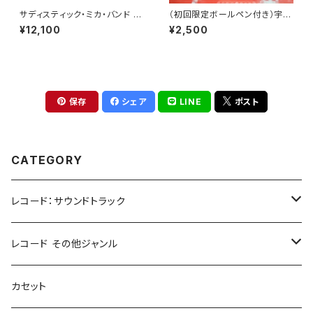
サディスティック・ミカ・バンド -
（初回限定ボールペン付き）宇多
サディスティック・ミカ・バンド[1
田ヒカル - パッパパラダイス
¥12,100
¥2,500
00％ Pure LP](2LP重量盤+
(7")
7")
保存
シェア
LINE
ポスト
CATEGORY
レコード：サウンドトラック
ホラー/スリラー
レコード その他ジャンル
SF
Rock & Pop
カセット