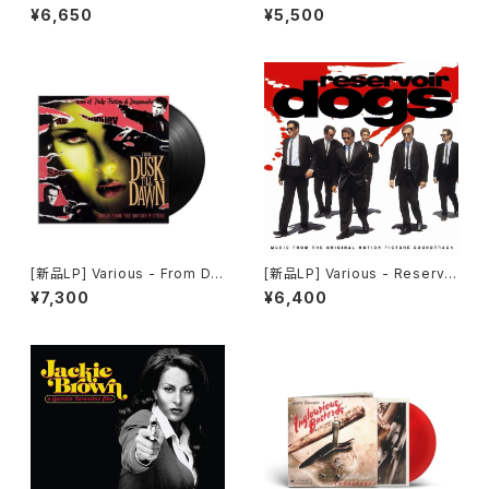
erience
c From The Motion Picture
¥6,650
¥5,500
(180g) / パルプ・フィクション
[新品LP] Various - From Du
[新品LP] Various - Reservoi
sk Till Dawn (Music From
r Dogs (180g) / レザボア・ド
¥7,300
¥6,400
The Motion Picture) / フロ
ッグス
ム・ダスク・ティル・ドーン