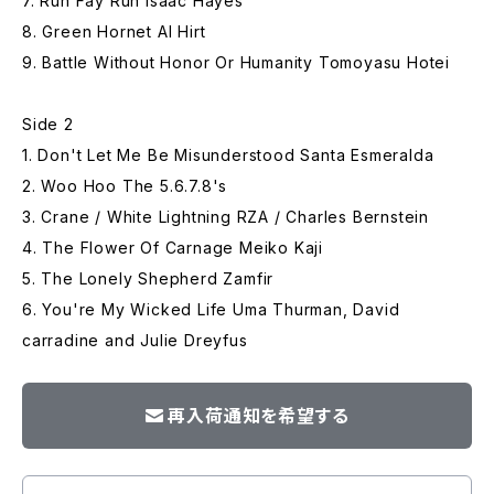
7. Run Fay Run Isaac Hayes
8. Green Hornet Al Hirt
9. Battle Without Honor Or Humanity Tomoyasu Hotei
Side 2
1. Don't Let Me Be Misunderstood Santa Esmeralda
2. Woo Hoo The 5.6.7.8's
3. Crane / White Lightning RZA / Charles Bernstein
4. The Flower Of Carnage Meiko Kaji
5. The Lonely Shepherd Zamfir
6. You're My Wicked Life Uma Thurman, David
carradine and Julie Dreyfus
再入荷通知を希望する