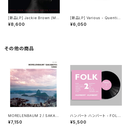
[新品LP] Jackie Brown (Mu
[新品LP] Various - Quentin
sic From The Miramax Mot
Tarantino's Inglourious Ba
¥8,600
¥6,050
ion Picture) / ジャッキー・ブラ
sterds (Limited Edition, Re
ウン
d Translucent [Blood-Red]
Vinyl) / イングロリアス・バスタ
ーズ
その他の商品
MORELENBAUM 2 / SAKAM
ハンバート ハンバート - FOLK
OTO - CASA - 2026 Rema
2(LP)
¥7,150
¥5,500
ster(2LP)