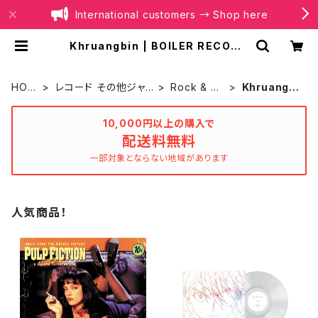
International customers → Shop here
Khruangbin | BOILER RECORD
S®
HOM
レコード その他ジャ
Rock & Po
Khruangbi
E
ンル
p
n
10,000円以上の購入で
配送料無料
一部対象とならない地域があります
人気商品！