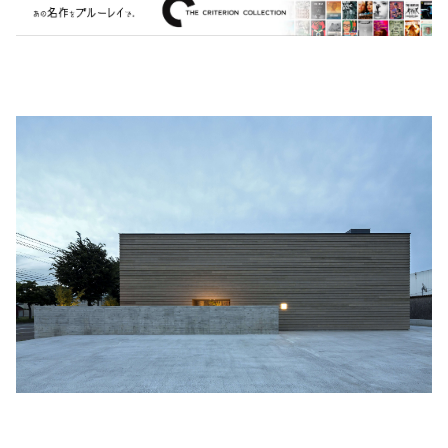
MARVEL・DC
Phoebe Bridgers
マカロニウェスタン
細野晴臣
スタジオジブリ
The Beautiful South
ディズニー
The Housemartins ‎
監督別
The Style Council
Quentin Tarantino
作曲家・アーティスト別
Joy Division
Jim Jarmusch
Adan Jodorowsky (アダン・ホドロフスキー)
Talking Heads
[USED] 中古レコード