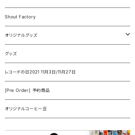
Iron and Wine
アクション/クライム
Electronic & Ambient
Shout Factory
Vashti Bunyan
New Order
コメディ
Jazz
オリジナルグッズ
Duster / Valium Aggelein
ファンタジー/アドベンチャー
コーヒー
グッズ
David Bowie
アニメーション
洋服
レコードの日2021 11月3日/11月27日
Hovvdy
ゲーム
[Pre Order] 予約商品
Grouper
ミュージカル/音楽/ドキュメンタリー/コンピ
オリジナルコーヒー豆
Bill Callahan
ドラマシリーズ
Khruangbin