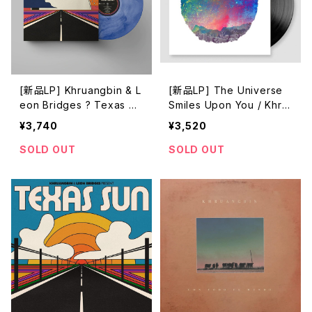
[新品LP] Khruangbin & L
[新品LP] The Universe
eon Bridges ? Texas M
Smiles Upon You / Khru
oon (Limited Edition, Blu
angbin
¥3,740
¥3,520
e Daze vinyl)
SOLD OUT
SOLD OUT