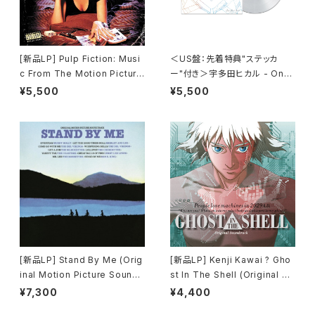
[新品LP] Pulp Fiction: Musi
＜US盤：先着特典"ステッカ
c From The Motion Picture
ー"付き＞宇多田ヒカル - One
(180g) / パルプ・フィクション
Last Kiss (US Clear Vinyl)
¥5,500
¥5,500
[完全生産限定盤]
[新品LP] Stand By Me (Orig
[新品LP] Kenji Kawai ? Gho
inal Motion Picture Soundt
st In The Shell (Original So
rack) / スタンド・バイ・ミー
undtrack) / GHOST IN THE
¥7,300
¥4,400
SHELL / 攻殻機動隊