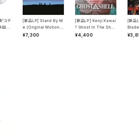
典"ステ
[新品LP] Stand By M
[新品LP] Kenji Kawai
[新品LP
多田ヒ
e (Original Motion P
? Ghost In The Shell
Blade
 Kiss
icture Soundtrack) /
(Original Soundtrac
ードラ
¥7,300
¥4,400
¥3,8
l) [完
スタンド・バイ・ミー
k) / GHOST IN THE
SHELL / 攻殻機動隊