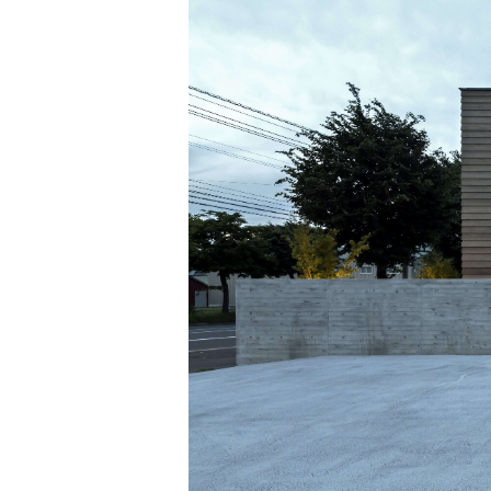
Jim Jarmusch
Adan Jodorowsky (アダン・ホドロフスキー)
Talking Heads
[USED] 中古レコード
Christopher Nolan
Alan Silvestri (アラン・シルヴェストリ)
Panos Cosmatos
Angelo Badalamenti
David Lynch
Atticus Ross (アッティカス・ロス)
Ridley Scott
Ben Salisbury
宮崎 駿
Benjamin Wallfisch
Krzysztof Kieślowski
Bernard Herrmann
James Gunn
Bill Conti