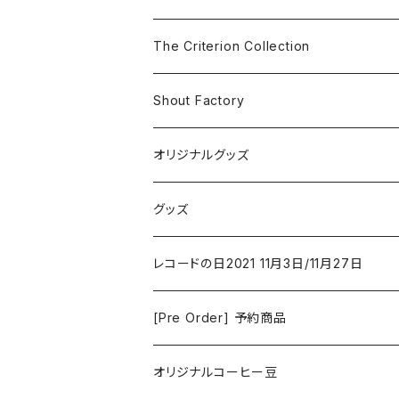
The Smiths
ドラマ/ロマンス
Classical
The Criterion Collection
Iron and Wine
アクション/クライム
Electronic & Ambient
Shout Factory
Vashti Bunyan
New Order
コメディ
Jazz
オリジナルグッズ
Duster / Valium Aggelein
ファンタジー/アドベンチャー
コーヒー
グッズ
David Bowie
アニメーション
洋服
レコードの日2021 11月3日/11月27日
Hovvdy
ゲーム
[Pre Order] 予約商品
Grouper
ミュージカル/音楽/ドキュメンタリー/コンピ
オリジナルコーヒー豆
Bill Callahan