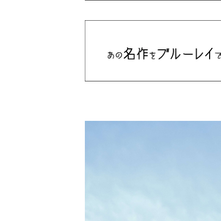
ドラマシリーズ
Khruangbin
MARVEL・DC
Phoebe Bridgers
マカロニウェスタン
細野晴臣
スタジオジブリ
The Beautiful South
ディズニー
The Housemartins ‎
監督別
The Style Council
Quentin Tarantino
作曲家・アーティスト別
Joy Division