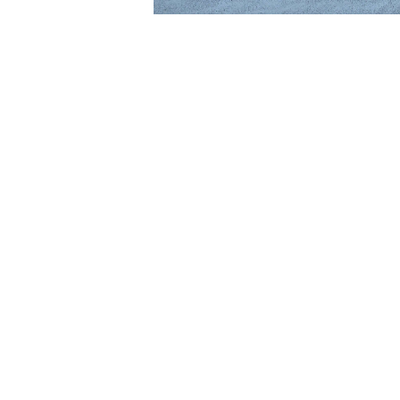
David Cronenberg
Brian Eno
John Carpenter
Carter Burwell
Luca Guadagnino
Cliff Martinez
Wes Anderson
Clint Mansell
Edgar Wright
Colin Stetson
Steven Spielberg
Daniel Pemberton
David Robert Mitchell
Danny Elfman
Martin Scorsese
David Shire (デヴィッド・シャイア)