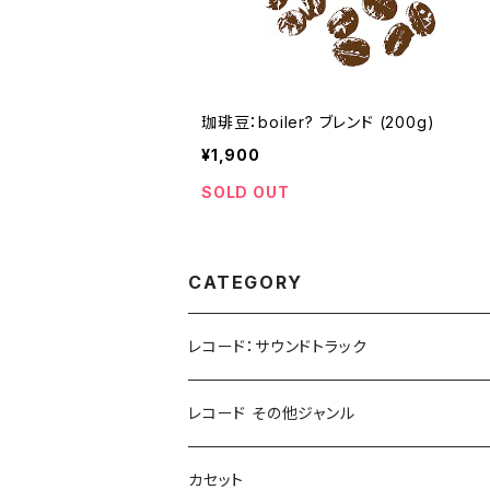
珈琲豆：boiler? ブレンド (200g)
¥1,900
SOLD OUT
CATEGORY
レコード：サウンドトラック
ホラー/スリラー
レコード その他ジャンル
SF
Rock & Pop
カセット