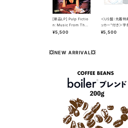
[新品LP] Pulp Fictio
＜US盤：先着特
n: Music From The
ッカー"付き＞宇
Motion Picture (180
カル - One Last
¥5,500
¥5,500
g) / パルプ・フィクショ
(US Clear Viny
ン
全生産限定盤]
💥NEW ARRIVAL💥