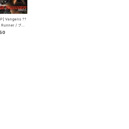
] Vangelis ??
 Runner / ブレ
ンナー
50