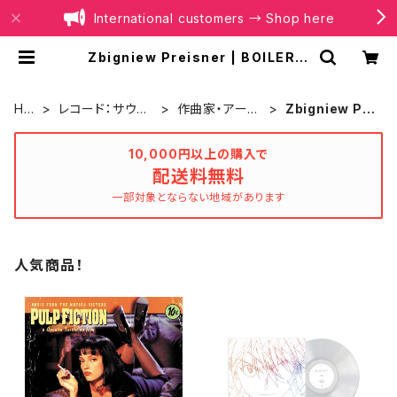
International customers → Shop here
Zbigniew Preisner | BOILER R
ECORDS®
HO
レコード：サウン
作曲家・アーテ
Zbigniew Pr
ME
ドトラック
ィスト別
eisner
10,000円以上の購入で
配送料無料
一部対象とならない地域があります
人気商品！