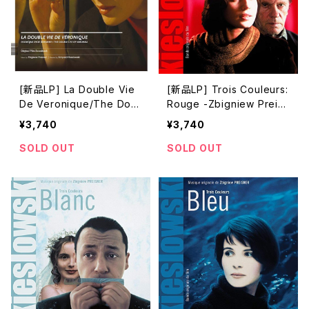
[新品LP] La Double Vie
[新品LP] Trois Couleurs:
De Veronique/The Dou
Rouge -Zbigniew Preisn
ble Life Of Veronika -Z
er / 「トリコロール/赤の愛」
¥3,740
¥3,740
bigniew Preisner /「ふた
りのベロニカ」
SOLD OUT
SOLD OUT