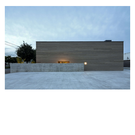
細野晴臣
スタジオジブリ
The Beautiful South
ディズニー
The Housemartins ‎
監督別
The Style Council
Quentin Tarantino
作曲家・アーティスト別
Joy Division
Jim Jarmusch
Adan Jodorowsky (アダン・ホドロフスキー)
Talking Heads
[USED] 中古レコード
Christopher Nolan
Alan Silvestri (アラン・シルヴェストリ)
Panos Cosmatos
Angelo Badalamenti