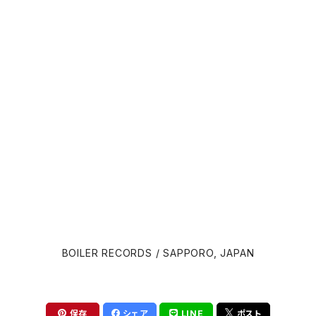
David Lynch
Atticus Ross (アッティカス・ロス)
Ridley Scott
Ben Salisbury
宮崎 駿
Benjamin Wallfisch
Krzysztof Kieślowski
Bernard Herrmann
James Gunn
Bill Conti
David Cronenberg
Brian Eno
BOILER RECORDS / SAPPORO, JAPAN
John Carpenter
Carter Burwell
Luca Guadagnino
Cliff Martinez
保存
シェア
LINE
ポスト