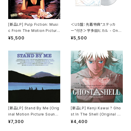
[新品LP] Pulp Fiction: Musi
＜US盤：先着特典"ステッカ
c From The Motion Picture
ー"付き＞宇多田ヒカル - One
(180g) / パルプ・フィクション
Last Kiss (US Clear Vinyl)
¥5,500
¥5,500
[完全生産限定盤]
[新品LP] Stand By Me (Orig
[新品LP] Kenji Kawai ? Gho
inal Motion Picture Soundt
st In The Shell (Original So
rack) / スタンド・バイ・ミー
undtrack) / GHOST IN THE
¥7,300
¥4,400
SHELL / 攻殻機動隊