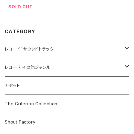
SOLD OUT
CATEGORY
レコード：サウンドトラック
ホラー/スリラー
レコード その他ジャンル
SF
Rock & Pop
カセット
The Smiths
ドラマ/ロマンス
Classical
The Criterion Collection
Iron and Wine
アクション/クライム
Electronic & Ambient
Shout Factory