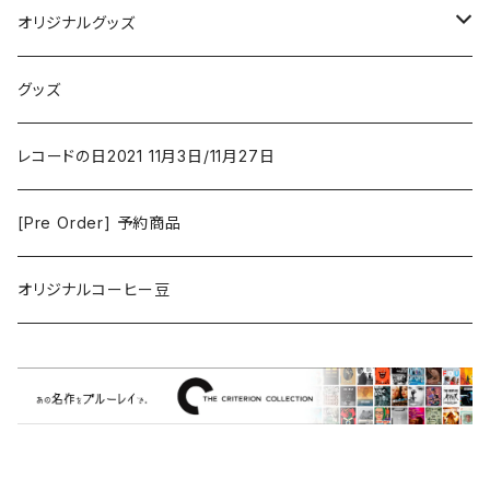
Vashti Bunyan
New Order
コメディ
Jazz
オリジナルグッズ
Duster / Valium Aggelein
ファンタジー/アドベンチャー
コーヒー
グッズ
David Bowie
アニメーション
洋服
レコードの日2021 11月3日/11月27日
Hovvdy
ゲーム
[Pre Order] 予約商品
Grouper
ミュージカル/音楽/ドキュメンタリー/コンピ
オリジナルコーヒー豆
Bill Callahan
ドラマシリーズ
Khruangbin
MARVEL・DC
Phoebe Bridgers
マカロニウェスタン