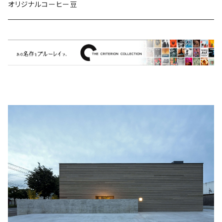
ミュージカル/音楽/ドキュメンタリー/コンピ
オリジナルコーヒー豆
Bill Callahan
ドラマシリーズ
Khruangbin
MARVEL・DC
Phoebe Bridgers
マカロニウェスタン
細野晴臣
スタジオジブリ
The Beautiful South
ディズニー
The Housemartins ‎
監督別
The Style Council
Quentin Tarantino
作曲家・アーティスト別
Joy Division