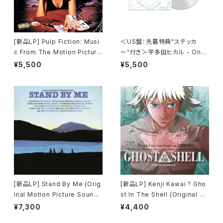
[新品LP] Pulp Fiction: Musi
＜US盤：先着特典"ステッカ
c From The Motion Picture
ー"付き＞宇多田ヒカル - One
(180g) / パルプ・フィクション
Last Kiss (US Clear Vinyl)
¥5,500
¥5,500
[完全生産限定盤]
[新品LP] Stand By Me (Orig
[新品LP] Kenji Kawai ? Gho
inal Motion Picture Soundt
st In The Shell (Original So
rack) / スタンド・バイ・ミー
undtrack) / GHOST IN THE
¥7,300
¥4,400
SHELL / 攻殻機動隊