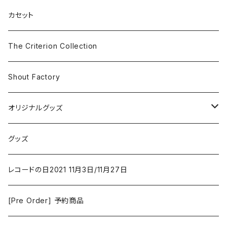
SF
Rock & Pop
カセット
The Smiths
ドラマ/ロマンス
Classical
The Criterion Collection
Iron and Wine
アクション/クライム
Electronic & Ambient
Shout Factory
Vashti Bunyan
New Order
コメディ
Jazz
オリジナルグッズ
Duster / Valium Aggelein
ファンタジー/アドベンチャー
コーヒー
グッズ
David Bowie
アニメーション
洋服
レコードの日2021 11月3日/11月27日
Hovvdy
ゲーム
[Pre Order] 予約商品
Grouper