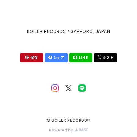
David Cronenberg
Brian Eno
BOILER RECORDS / SAPPORO, JAPAN
John Carpenter
Carter Burwell
Luca Guadagnino
Cliff Martinez
保存
シェア
LINE
ポスト
Wes Anderson
Clint Mansell
Edgar Wright
Colin Stetson
Steven Spielberg
Daniel Pemberton
David Robert Mitchell
© BOILER RECORDS®
Danny Elfman
Powered by
Martin Scorsese