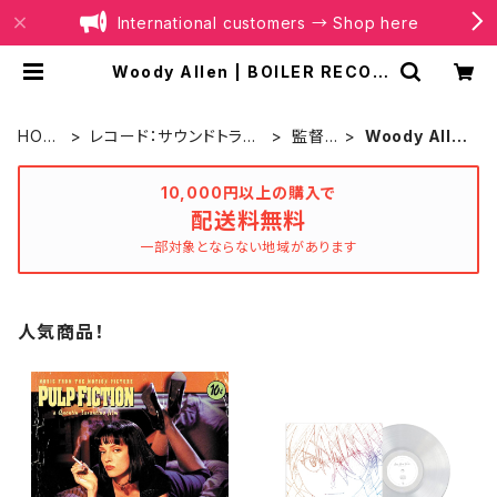
International customers → Shop here
Woody Allen | BOILER RECOR
DS®
HOM
レコード：サウンドトラッ
監督
Woody Alle
E
ク
別
n
10,000円以上の購入で
配送料無料
一部対象とならない地域があります
人気商品！