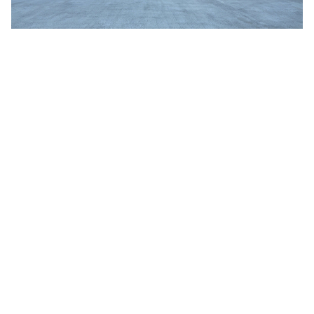
Jim Jarmusch
Adan Jodorowsky (アダン・ホドロフスキー)
Talking Heads
[USED] 中古レコード
Christopher Nolan
Alan Silvestri (アラン・シルヴェストリ)
Panos Cosmatos
Angelo Badalamenti
David Lynch
Atticus Ross (アッティカス・ロス)
Ridley Scott
Ben Salisbury
宮崎 駿
Benjamin Wallfisch
Krzysztof Kieślowski
Bernard Herrmann
James Gunn
Bill Conti