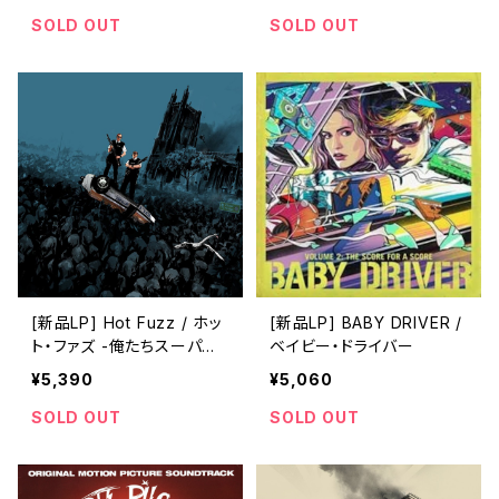
ピルグリム VS. 邪悪な元カ
ピルグリム VS. 邪悪な元カ
レ軍団
レ軍団
SOLD OUT
SOLD OUT
[新品LP] Hot Fuzz / ホッ
[新品LP] BABY DRIVER /
ト・ファズ -俺たちスーパー
ベイビー・ドライバー
ポリスメン!-
¥5,390
¥5,060
SOLD OUT
SOLD OUT