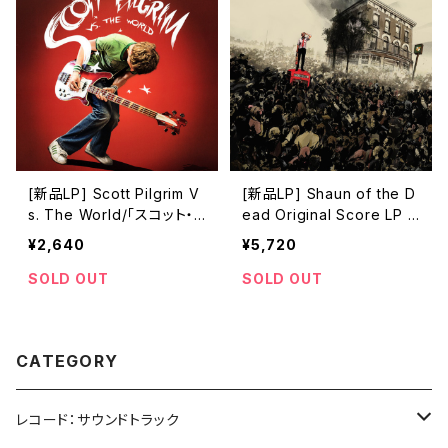
[新品LP] Scott Pilgrim V
[新品LP] Shaun of the D
s. The World/「スコット・
ead Original Score LP /
ピルグリム VS. 邪悪な元カ
「ショーン・オブ・ザ・デッド」
¥2,640
¥5,720
レ軍団」
SOLD OUT
SOLD OUT
CATEGORY
レコード：サウンドトラック