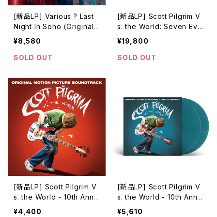
[新品LP] Various ? Last
[新品LP] Scott Pilgrim V
Night In Soho (Original
s. the World: Seven Evil
Motion Picture Soundtra
Exes Edition / スコット・ピ
¥8,580
¥19,800
ck) / ラストナイト・イン・ソ
ルグリム VS. 邪悪な元カレ
ーホー
軍団
SOLD OUT
SOLD OUT
[新品LP] Scott Pilgrim V
[新品LP] Scott Pilgrim V
s. the World - 10th Anniv
s. the World - 10th Anniv
ersary Edition / スコット・
ersary Edition / スコット・
¥4,400
¥5,610