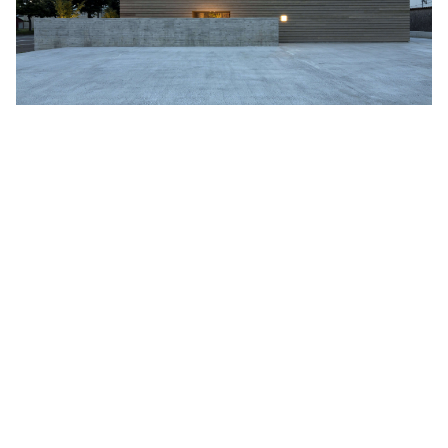
Quentin Tarantino
作曲家・アーティスト別
Joy Division
Jim Jarmusch
Adan Jodorowsky (アダン・ホドロフスキー)
Talking Heads
[USED] 中古レコード
Christopher Nolan
Alan Silvestri (アラン・シルヴェストリ)
Panos Cosmatos
Angelo Badalamenti
David Lynch
Atticus Ross (アッティカス・ロス)
Ridley Scott
Ben Salisbury
宮崎 駿
Benjamin Wallfisch
Krzysztof Kieślowski