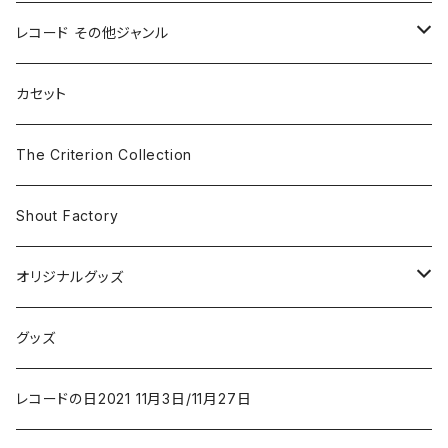
ホラー/スリラー
レコード その他ジャンル
SF
Rock & Pop
カセット
The Smiths
ドラマ/ロマンス
Classical
The Criterion Collection
Iron and Wine
アクション/クライム
Electronic & Ambient
Shout Factory
Vashti Bunyan
New Order
コメディ
Jazz
オリジナルグッズ
Duster / Valium Aggelein
ファンタジー/アドベンチャー
コーヒー
グッズ
David Bowie
アニメーション
洋服
レコードの日2021 11月3日/11月27日
Hovvdy