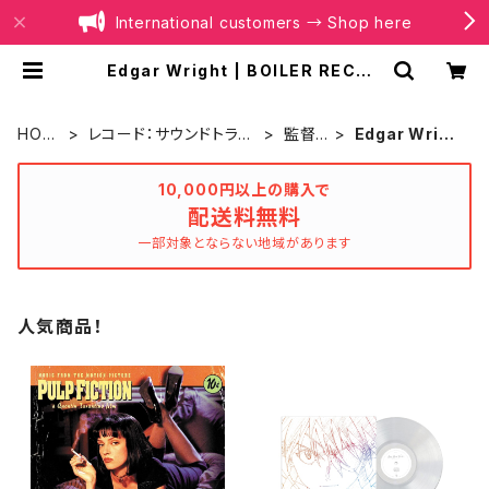
International customers → Shop here
Edgar Wright | BOILER RECOR
DS®
HOM
レコード：サウンドトラッ
監督
Edgar Wrigh
E
ク
別
t
10,000円以上の購入で
配送料無料
一部対象とならない地域があります
人気商品！