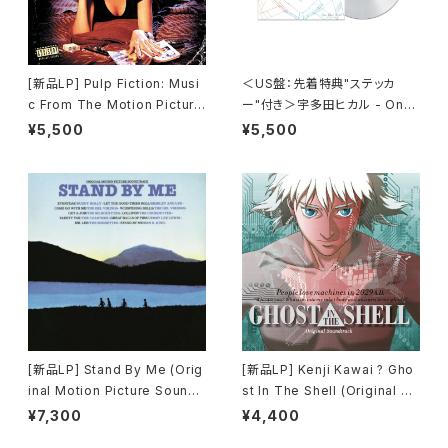
[新品LP] Pulp Fiction: Musi
＜US盤：先着特典"ステッカ
c From The Motion Picture
ー"付き＞宇多田ヒカル - One
(180g) / パルプ・フィクション
Last Kiss (US Clear Vinyl)
¥5,500
¥5,500
[完全生産限定盤]
[新品LP] Stand By Me (Orig
[新品LP] Kenji Kawai ? Gho
inal Motion Picture Soundt
st In The Shell (Original So
rack) / スタンド・バイ・ミー
undtrack) / GHOST IN THE
¥7,300
¥4,400
SHELL / 攻殻機動隊