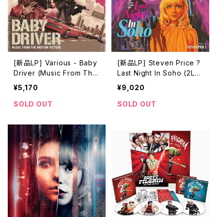
[新品LP] Various - Baby
[新品LP] Steven Price ?
Driver (Music From The
Last Night In Soho (2LP,
Motion Picture) (2LP) /
180g)
¥5,170
¥9,020
ベイビー・ドライバー
SOLD OUT
SOLD OUT