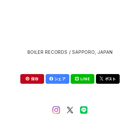
Bernard Herrmann
James Gunn
Bill Conti
David Cronenberg
Brian Eno
BOILER RECORDS / SAPPORO, JAPAN
John Carpenter
Carter Burwell
Luca Guadagnino
Cliff Martinez
保存
シェア
LINE
ポスト
Wes Anderson
Clint Mansell
Edgar Wright
Colin Stetson
Steven Spielberg
Daniel Pemberton