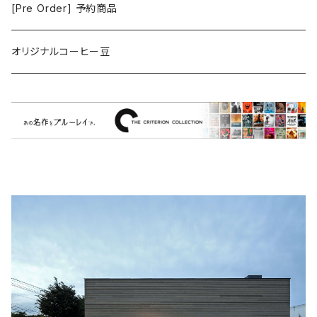
ゲーム
[Pre Order] 予約商品
Grouper
ミュージカル/音楽/ドキュメンタリー/コンピ
オリジナルコーヒー豆
Bill Callahan
ドラマシリーズ
Khruangbin
MARVEL・DC
Phoebe Bridgers
マカロニウェスタン
細野晴臣
スタジオジブリ
The Beautiful South
ディズニー
The Housemartins ‎
監督別
The Style Council