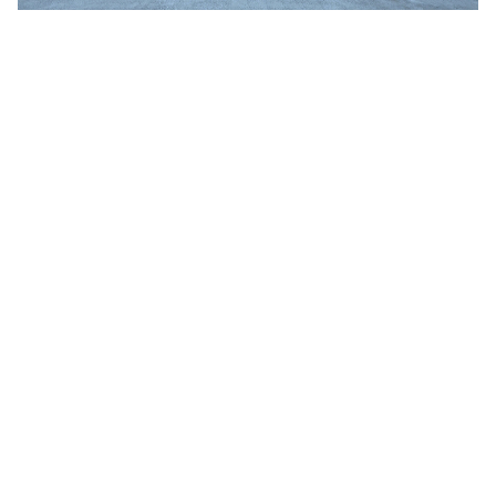
Jim Jarmusch
Adan Jodorowsky (アダン・ホドロフスキー)
Talking Heads
[USED] 中古レコード
Christopher Nolan
Alan Silvestri (アラン・シルヴェストリ)
Panos Cosmatos
Angelo Badalamenti
David Lynch
Atticus Ross (アッティカス・ロス)
Ridley Scott
Ben Salisbury
宮崎 駿
Benjamin Wallfisch
Krzysztof Kieślowski
Bernard Herrmann
James Gunn
Bill Conti