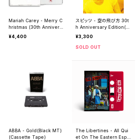
Mariah Carey - Merry C
スピッツ - 空の飛び方 30t
hristmas (30th Annivers
h Anniversary Edition(完
ary Cassette)(Cassette
全限定生産)(Cassette Ta
¥4,400
¥3,300
Tape)
pe)
SOLD OUT
ABBA - Gold(Black MT)
The Libertines - All Qui
(Cassette Tape)
et On The Eastern Espla