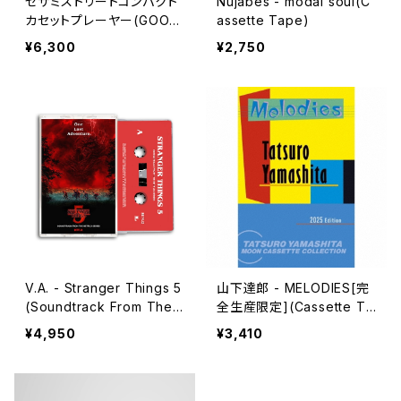
セサミストリートコンパクト
Nujabes - modal soul(C
カセットプレーヤー(GOOD
assette Tape)
S)
¥6,300
¥2,750
V.A. - Stranger Things 5
山下達郎 - MELODIES[完
(Soundtrack From The
全生産限定](Cassette Ta
Netflix Series)(Cassette
pe)
¥4,950
¥3,410
Tape)