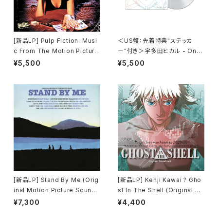
[新品LP] Pulp Fiction: Musi
＜US盤：先着特典"ステッカ
c From The Motion Picture
ー"付き＞宇多田ヒカル - One
(180g) / パルプ・フィクション
Last Kiss (US Clear Vinyl)
¥5,500
¥5,500
[完全生産限定盤]
[新品LP] Stand By Me (Orig
[新品LP] Kenji Kawai ? Gho
inal Motion Picture Soundt
st In The Shell (Original So
rack) / スタンド・バイ・ミー
undtrack) / GHOST IN THE
¥7,300
¥4,400
SHELL / 攻殻機動隊