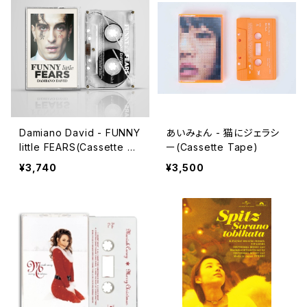
Damiano David - FUNNY
あいみょん - 猫にジェラシ
little FEARS(Cassette Ta
ー(Cassette Tape)
pe)
¥3,740
¥3,500