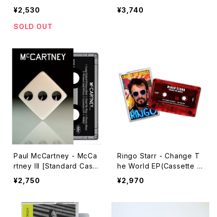
nade (Cassette Tape)
¥2,530
¥3,740
SOLD OUT
Paul McCartney - McCa
Ringo Starr - Change T
rtney III [Standard Cass
he World EP(Cassette T
ette](Cassette Tape)
ape)
¥2,750
¥2,970