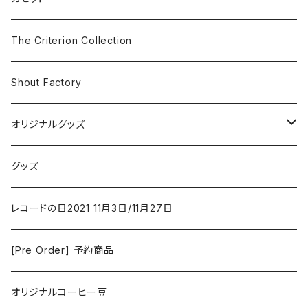
The Smiths
ドラマ/ロマンス
Classical
The Criterion Collection
Iron and Wine
アクション/クライム
Electronic & Ambient
Shout Factory
Vashti Bunyan
New Order
コメディ
Jazz
オリジナルグッズ
Duster / Valium Aggelein
ファンタジー/アドベンチャー
コーヒー
グッズ
David Bowie
アニメーション
洋服
レコードの日2021 11月3日/11月27日
Hovvdy
ゲーム
[Pre Order] 予約商品
Grouper
ミュージカル/音楽/ドキュメンタリー/コンピ
オリジナルコーヒー豆