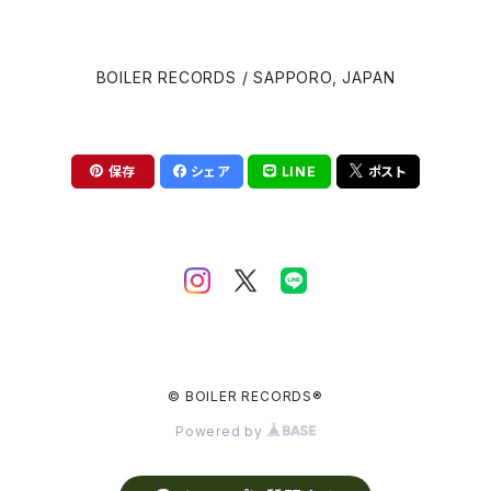
David Cronenberg
Brian Eno
BOILER RECORDS / SAPPORO, JAPAN
John Carpenter
Carter Burwell
Luca Guadagnino
Cliff Martinez
保存
シェア
LINE
ポスト
Wes Anderson
Clint Mansell
Edgar Wright
Colin Stetson
Steven Spielberg
Daniel Pemberton
David Robert Mitchell
© BOILER RECORDS®
Danny Elfman
Powered by
Martin Scorsese
David Shire (デヴィッド・シャイア)