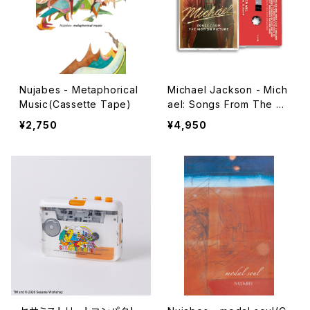
Nujabes - Metaphorical
Michael Jackson - Mich
Music(Cassette Tape)
ael: Songs From The M
otion Picture(Cassette
¥2,750
¥4,950
Tape)