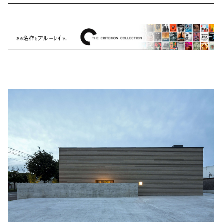
Bill Callahan
ドラマシリーズ
Khruangbin
MARVEL・DC
Phoebe Bridgers
マカロニウェスタン
細野晴臣
スタジオジブリ
The Beautiful South
ディズニー
The Housemartins ‎
監督別
The Style Council
Quentin Tarantino
作曲家・アーティスト別
Joy Division