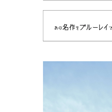
ドラマシリーズ
Khruangbin
MARVEL・DC
Phoebe Bridgers
マカロニウェスタン
細野晴臣
スタジオジブリ
The Beautiful South
ディズニー
The Housemartins ‎
監督別
The Style Council
Quentin Tarantino
作曲家・アーティスト別
Joy Division