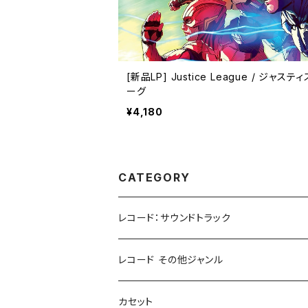
[新品LP] Justice League / ジャステ
ーグ
¥4,180
CATEGORY
レコード：サウンドトラック
ホラー/スリラー
レコード その他ジャンル
SF
Rock & Pop
カセット