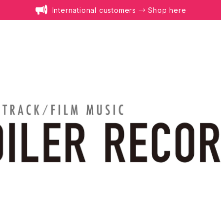
International customers → Shop here