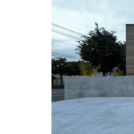
Jim Jarmusch
Adan Jodorowsky (アダン・ホドロフスキー)
Talking Heads
[USED] 中古レコード
Christopher Nolan
Alan Silvestri (アラン・シルヴェストリ)
Panos Cosmatos
Angelo Badalamenti
David Lynch
Atticus Ross (アッティカス・ロス)
Ridley Scott
Ben Salisbury
宮崎 駿
Benjamin Wallfisch
Krzysztof Kieślowski
Bernard Herrmann
James Gunn
Bill Conti