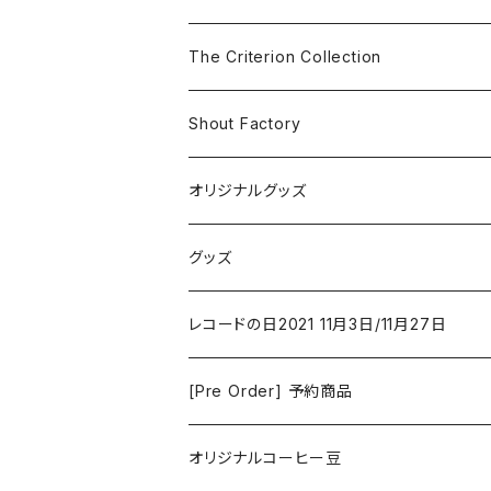
The Smiths
ドラマ/ロマンス
Classical
The Criterion Collection
Iron and Wine
アクション/クライム
Electronic & Ambient
Shout Factory
Vashti Bunyan
New Order
コメディ
Jazz
オリジナルグッズ
Duster / Valium Aggelein
ファンタジー/アドベンチャー
コーヒー
グッズ
David Bowie
アニメーション
洋服
レコードの日2021 11月3日/11月27日
Hovvdy
ゲーム
[Pre Order] 予約商品
Grouper
ミュージカル/音楽/ドキュメンタリー/コンピ
オリジナルコーヒー豆
Bill Callahan