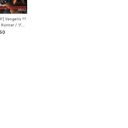
] Vangelis ??
 Runner / ブレ
ンナー
50