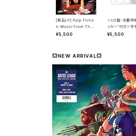
[新品LP] Pulp Fictio
＜US盤：先着特
n: Music From The
ッカー"付き＞宇
Motion Picture (180
カル - One Last
¥5,500
¥5,500
g) / パルプ・フィクショ
(US Clear Viny
ン
全生産限定盤]
💥NEW ARRIVAL💥