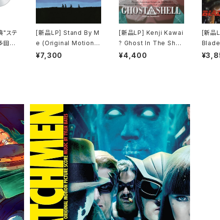
典"ステ
[新品LP] Stand By M
[新品LP] Kenji Kawai
[新品LP
多田ヒ
e (Original Motion P
? Ghost In The Shell
Blade
 Kiss
icture Soundtrack) /
(Original Soundtrac
ードラ
¥7,300
¥4,400
¥3,8
l) [完
スタンド・バイ・ミー
k) / GHOST IN THE
SHELL / 攻殻機動隊