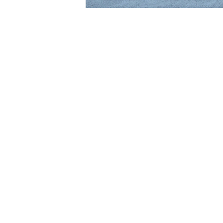
David Cronenberg
Brian Eno
John Carpenter
Carter Burwell
Luca Guadagnino
Cliff Martinez
Wes Anderson
Clint Mansell
Edgar Wright
Colin Stetson
Steven Spielberg
Daniel Pemberton
David Robert Mitchell
Danny Elfman
Martin Scorsese
David Shire (デヴィッド・シャイア)