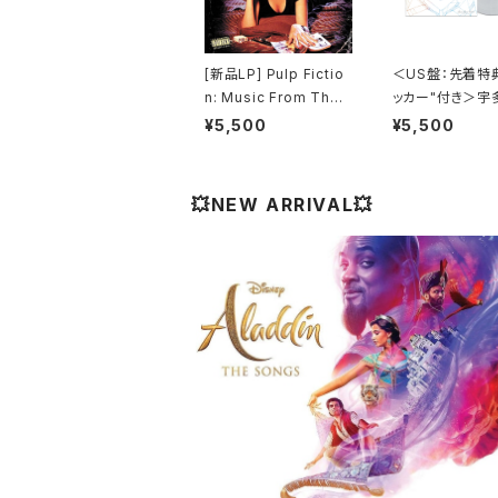
[新品LP] Pulp Fictio
＜US盤：先着特
n: Music From The
ッカー"付き＞宇
Motion Picture (180
カル - One Last
¥5,500
¥5,500
g) / パルプ・フィクショ
(US Clear Viny
ン
全生産限定盤]
💥NEW ARRIVAL💥