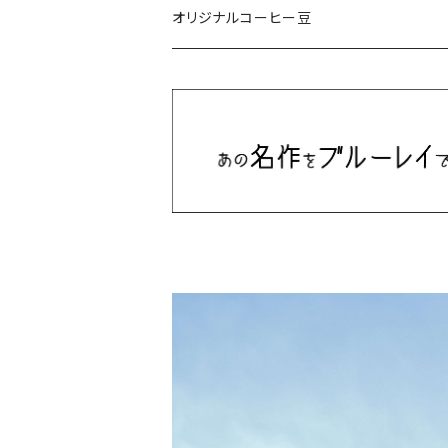
ミュージカル/音楽/ドキュメンタリー/コンピ
オリジナルコーヒー豆
Bill Callahan
ドラマシリーズ
Khruangbin
MARVEL・DC
Phoebe Bridgers
マカロニウェスタン
細野晴臣
スタジオジブリ
The Beautiful South
ディズニー
The Housemartins ‎
監督別
The Style Council
Quentin Tarantino
作曲家・アーティスト別
Joy Division