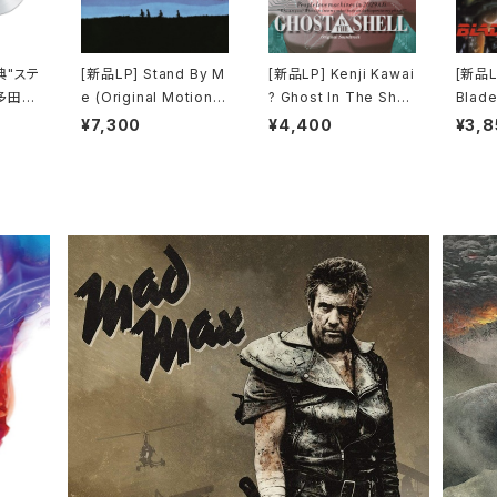
典"ステ
[新品LP] Stand By M
[新品LP] Kenji Kawai
[新品LP
多田ヒ
e (Original Motion P
? Ghost In The Shell
Blade
 Kiss
icture Soundtrack) /
(Original Soundtrac
ードラ
¥7,300
¥4,400
¥3,8
l) [完
スタンド・バイ・ミー
k) / GHOST IN THE
SHELL / 攻殻機動隊