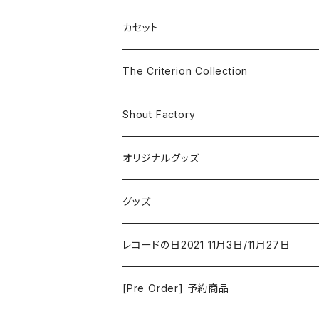
SF
Rock & Pop
カセット
The Smiths
ドラマ/ロマンス
Classical
The Criterion Collection
Iron and Wine
アクション/クライム
Electronic & Ambient
Shout Factory
Vashti Bunyan
New Order
コメディ
Jazz
オリジナルグッズ
Duster / Valium Aggelein
ファンタジー/アドベンチャー
コーヒー
グッズ
David Bowie
アニメーション
洋服
レコードの日2021 11月3日/11月27日
Hovvdy
ゲーム
[Pre Order] 予約商品
Grouper