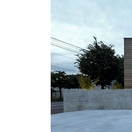
Jim Jarmusch
Adan Jodorowsky (アダン・ホドロフスキー)
Talking Heads
[USED] 中古レコード
Christopher Nolan
Alan Silvestri (アラン・シルヴェストリ)
Panos Cosmatos
Angelo Badalamenti
David Lynch
Atticus Ross (アッティカス・ロス)
Ridley Scott
Ben Salisbury
宮崎 駿
Benjamin Wallfisch
Krzysztof Kieślowski
Bernard Herrmann