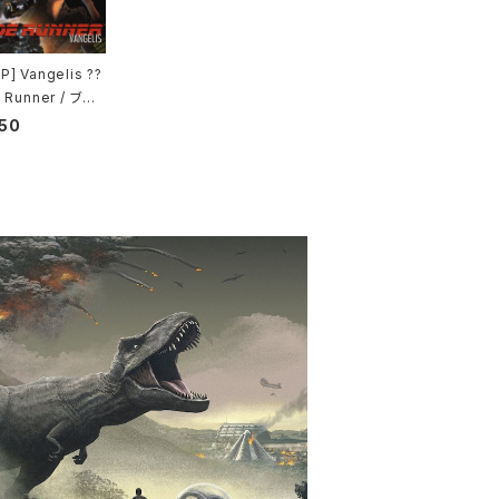
] Vangelis ??
 Runner / ブレ
ンナー
50