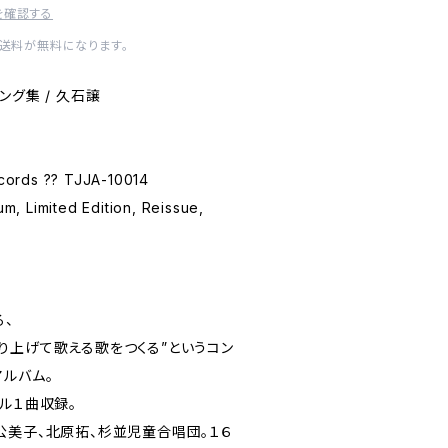
を確認する
内送料が無料になります。
ング集 / 久石譲
ords ?? TJJA-10014
, Limited Edition, Reissue,
る、
り上げて歌える歌をつくる”というコン
アルバム。
ル１曲収録。
公美子、北原拓、杉並児童合唱団。１６