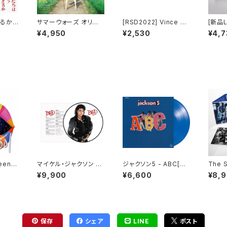
きるか
サマーウォーズ オリジ
[RSD2022] Vince Gu
[新品L
ナル・サウンドトラック＜
araldi Trio_ - Baseb
annss
¥4,950
¥2,530
¥4,7
完全生産限定盤＞
all Theme_(7")
e End
ere 
d Of 
reen -
マイケル・ジャクソン -
ジャクソン5 - ABC[ク
The S
yl](2
BAD[PICTURE VINY
リア・ブルー](LP重量
Cafe 
¥9,900
¥6,600
¥8,
L](LP)
盤)
eluxe
tion]
保存
シェア
LINE
ポスト