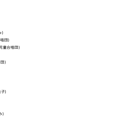
み)
合唱団)
並児童合唱団)
唱団)
美子)
み)