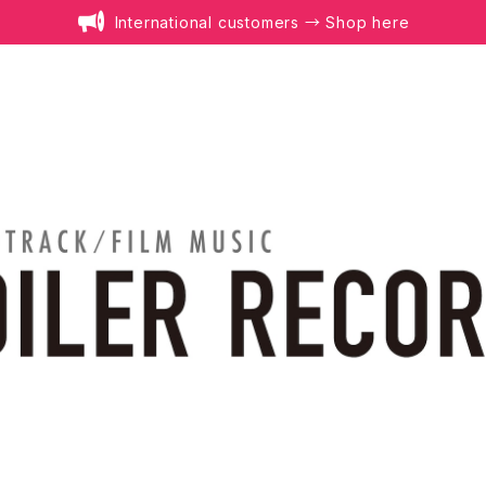
International customers → Shop here