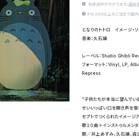
別途送料がかかります。
送料
¥10,000以上のご注文で国
となりのトトロ イメージ・ソ
音楽：久石譲
レーベル：Studio Ghibli Rec
フォーマット：Vinyl, LP, Album
Repress
“子供たちが本当に望んでい
せいいっぱい口を開き声を張
セプトでつくられたイメージ
歌１０曲＋インストゥルメンタ
歌／井上あずみ、久石譲、森