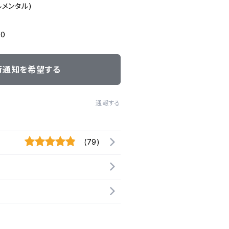
ルメンタル)
10
荷通知を希望する
通報する
(79)