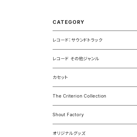
CATEGORY
レコード：サウンドトラック
ホラー/スリラー
レコード その他ジャンル
SF
Rock & Pop
カセット
The Smiths
ドラマ/ロマンス
Classical
The Criterion Collection
Iron and Wine
アクション/クライム
Electronic & Ambient
Shout Factory
Vashti Bunyan
New Order
コメディ
Jazz
オリジナルグッズ