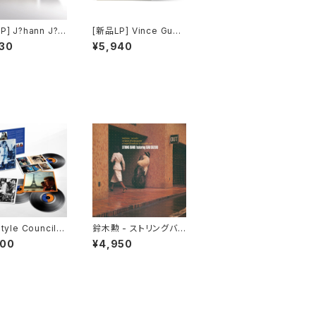
P] J?hann J?h
[新品LP] Vince Guar
on ? And In Th
aldi Trio - A Charlie
30
¥5,940
less Pause Th
Brown Christmas (G
Came The Soun
old Foil Jacket) / ス
Bees
ヌーピーのメリークリス
マス
tyle Council -
鈴木勲 - ストリングバン
Bleu [Super D
ド (LP)
900
¥4,950
 Expanded Edi
(3LP)