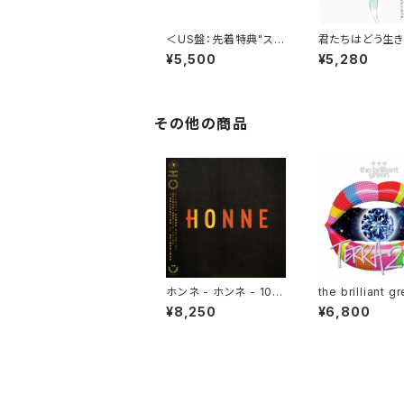
＜US盤：先着特典"ステ
君たちはどう生
ッカー"付き＞宇多田ヒ
サウンドトラック
¥5,500
¥5,280
カル - One Last Kiss
(US Clear Vinyl) [完
全生産限定盤]
その他の商品
ホンネ - ホンネ - 10(2
the brilliant g
LP)
TERRA2001[Vin
¥8,250
¥6,800
LP重量盤)