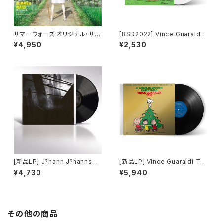
サマーウォーズ オリジナル・サウ
[RSD2022] Vince Guaraldi
ンドトラック＜完全生産限定盤
Trio_ - Baseball Theme_
¥4,950
¥2,530
＞
(7")
[新品LP] J?hann J?hannsso
[新品LP] Vince Guaraldi Tri
n ? And In The Endless Pau
o - A Charlie Brown Christ
¥4,730
¥5,940
se There Came The Soun
mas (Gold Foil Jacket) / ス
d Of Bees
ヌーピーのメリークリスマス
その他の商品