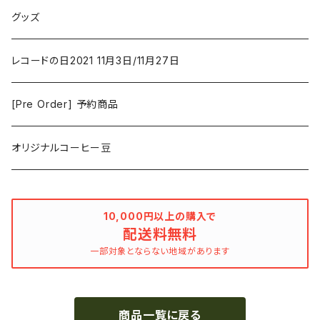
Duster / Valium Aggelein
ファンタジー/アドベンチャー
コーヒー
グッズ
David Bowie
アニメーション
洋服
レコードの日2021 11月3日/11月27日
Hovvdy
ゲーム
[Pre Order] 予約商品
Grouper
ミュージカル/音楽/ドキュメンタリー/コンピ
オリジナルコーヒー豆
Bill Callahan
ドラマシリーズ
Khruangbin
10,000円以上の購入で
配送料無料
MARVEL・DC
Phoebe Bridgers
一部対象とならない地域があります
マカロニウェスタン
細野晴臣
商品一覧に戻る