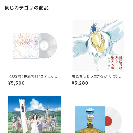
同じカテゴリの商品
＜US盤：先着特典"ステッカ
君たちはどう生きるか サウンド
ー"付き＞宇多田ヒカル - One
トラック
¥5,500
¥5,280
Last Kiss (US Clear Vinyl)
[完全生産限定盤]