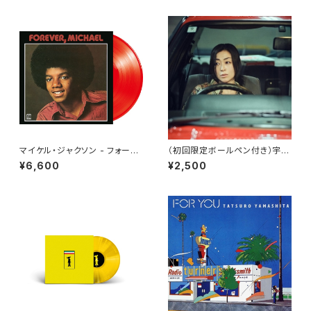
マイケル・ジャクソン - フォーエ
（初回限定ボールペン付き）宇多
ヴァー・マイケル[クリア・レッド]
田ヒカル - パッパパラダイス
¥6,600
¥2,500
(LP重量盤)
(7")