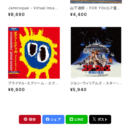
Jamiroquai - Virtual Insanit
山下達郎 - FOR YOU(LP重量
y [Transparent Yellow Viny
盤)
¥8,690
¥4,400
l](12")
プライマル・スクリーム - スクリ
ジョン・ウィリアムズ - スター・ウ
ーマデリカ(2LP)
ォーズ／帝国の逆襲 (オリジナ
¥6,600
¥5,940
ル・サウンドトラック) (2LP)
保存
シェア
LINE
ポスト