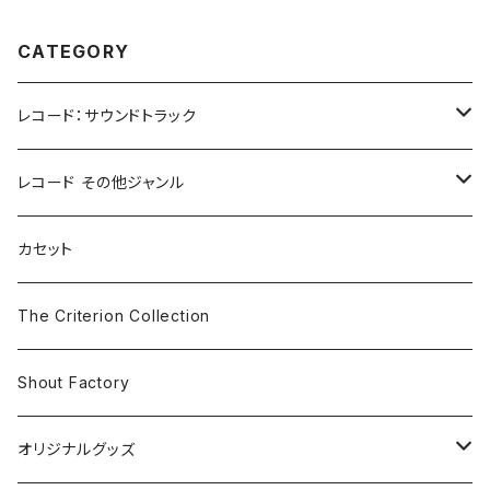
CATEGORY
レコード：サウンドトラック
ホラー/スリラー
レコード その他ジャンル
SF
Rock & Pop
カセット
The Smiths
ドラマ/ロマンス
Classical
The Criterion Collection
Iron and Wine
アクション/クライム
Electronic & Ambient
Shout Factory
Vashti Bunyan
New Order
コメディ
Jazz
オリジナルグッズ