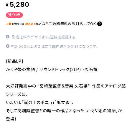
5,280
¥
残り1点
なら
手数料無料の
翌月払いでOK
別途送料がかかります。
送料を確認する
¥10,000以上のご注文で国内送料が無料になります。
[新品LP]
かぐや姫の物語 / サウンドトラック(2LP) -久石譲
大好評発売中の “宮崎駿監督＆音楽:久石譲‘’ 作品のアナログ盤
シリーズに、
いよいよ「崖の上のポニョ」「風立ぬ」、
そして高畑勲監督との唯一の作品となった「かぐや姫の物語」が
登場！