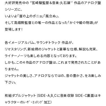
大好評発売中の “宮崎駿監督＆音楽:久石譲‘’ 作品のアナログ盤
シリーズに、
いよいよ「崖の上のポニョ」「風立ぬ」、
そして高畑勲監督との唯一の作品となった「かぐや姫の物語」が
登場します！
各イメージアルバム、サウンドトラック 作品が、
リマスタリング、新絵柄のジャケットと豪華な仕様、解説も充実、
ライナーノーツも楽しめる内容となっております。
しかも、この４作品のアナログ盤は、これまで発売されたことがあ
りません。
ジャケットの美しさ、アナログならではの、音の豊かさ、をお楽しみ
下さい。
枚組ダブルジャケット（SIDE-A,B,Cに音楽収録 SIDE-C裏面はキ
ャラクターのﾚｰｻﾞｰｴｯﾁﾝｸﾞ加工）