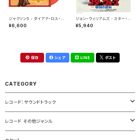
ジャクソン5 - ダイアナ・ロス・プ
ジョン・ウィリアムズ - スター・ウ
レゼンツ・ザ・ジャクソン５ [帰っ
ォーズ／帝国の逆襲 (オリジナ
¥6,600
¥5,940
てほしいの][クリア・レッド・オレ
ル・サウンドトラック) (2LP)
ンジ](LP重量盤)
保存
シェア
LINE
ポスト
CATEGORY
レコード：サウンドトラック
ホラー/スリラー
レコード その他ジャンル
SF
Rock & Pop