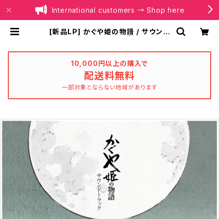
International customers → Shop here
[新品LP] かぐや姫の物語 / サウンド
トラック(2LP) -久石譲 | BOILER R
ECORDS®
10,000円以上の購入で
配送料無料
一部対象とならない地域があります