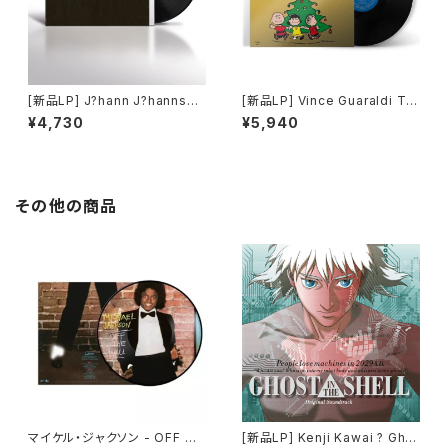
[新品LP] J?hann J?hannsso
[新品LP] Vince Guaraldi Tri
n ? And In The Endless Pau
o - A Charlie Brown Christ
¥4,730
¥5,940
se There Came The Soun
mas (Gold Foil Jacket) / ス
d Of Bees
ヌーピーのメリークリスマス
その他の商品
マイケル・ジャクソン - OFF TH
[新品LP] Kenji Kawai ? Gho