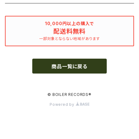
Bill Callahan
ドラマシリーズ
Khruangbin
10,000円以上の購入で
配送料無料
MARVEL・DC
Phoebe Bridgers
一部対象とならない地域があります
マカロニウェスタン
細野晴臣
商品一覧に戻る
スタジオジブリ
The Beautiful South
ディズニー
The Housemartins ‎
© BOILER RECORDS®
Powered by
監督別
The Style Council
Quentin Tarantino
作曲家・アーティスト別
Joy Division