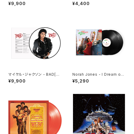
E WALL[PICTURE VINYL](L
st In The Shell (Original So
¥9,900
¥4,400
P)
undtrack) / GHOST IN THE
SHELL / 攻殻機動隊
マイケル・ジャクソン - BAD[PI
Norah Jones - I Dream of
CTURE VINYL](LP)
Christmas deluxe(2LP)
¥9,900
¥5,290