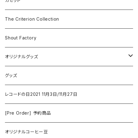
カセット
The Smiths
ドラマ/ロマンス
Classical
The Criterion Collection
Iron and Wine
アクション/クライム
Electronic & Ambient
Shout Factory
Vashti Bunyan
New Order
コメディ
Jazz
オリジナルグッズ
Duster / Valium Aggelein
ファンタジー/アドベンチャー
コーヒー
グッズ
David Bowie
アニメーション
洋服
レコードの日2021 11月3日/11月27日
Hovvdy
ゲーム
[Pre Order] 予約商品
Grouper
ミュージカル/音楽/ドキュメンタリー/コンピ
オリジナルコーヒー豆