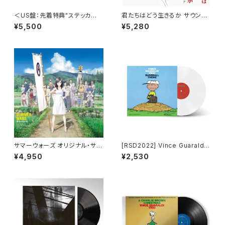
＜US盤：先着特典"ステッカ
君たちはどう生きるか サウンド
ー"付き＞宇多田ヒカル - One
トラック
¥5,500
¥5,280
Last Kiss (US Clear Vinyl)
[完全生産限定盤]
サマーウォーズ オリジナル・サウ
[RSD2022] Vince Guaraldi
ンドトラック＜完全生産限定盤
Trio_ - Baseball Theme_
¥4,950
¥2,530
＞
(7")