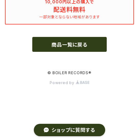
10,000円以上の購入で
配送料無料
MARVEL・DC
Phoebe Bridgers
一部対象とならない地域があります
マカロニウェスタン
細野晴臣
商品一覧に戻る
スタジオジブリ
The Beautiful South
ディズニー
The Housemartins ‎
© BOILER RECORDS®
Powered by
監督別
The Style Council
Quentin Tarantino
作曲家・アーティスト別
Joy Division
Jim Jarmusch
Adan Jodorowsky (アダン・ホドロフスキー)
Talking Heads
[USED] 中古レコード
ショップに質問する
Christopher Nolan