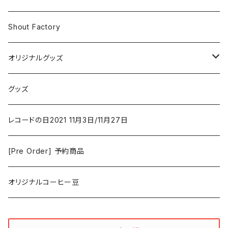
Iron and Wine
アクション/クライム
Electronic & Ambient
Shout Factory
Vashti Bunyan
New Order
コメディ
Jazz
オリジナルグッズ
Duster / Valium Aggelein
ファンタジー/アドベンチャー
コーヒー
グッズ
David Bowie
アニメーション
洋服
レコードの日2021 11月3日/11月27日
Hovvdy
ゲーム
[Pre Order] 予約商品
Grouper
ミュージカル/音楽/ドキュメンタリー/コンピ
オリジナルコーヒー豆
Bill Callahan
ドラマシリーズ
Khruangbin