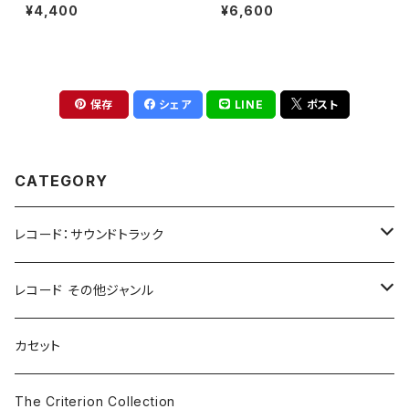
5 Vinyl Edition)[完全生産限
[アイル・ビー・ゼア][クリア・ピン
¥4,400
¥6,600
定](LP重量盤)
ク](LP重量盤)
保存
シェア
LINE
ポスト
CATEGORY
レコード：サウンドトラック
ホラー/スリラー
レコード その他ジャンル
SF
Rock & Pop
カセット
The Smiths
ドラマ/ロマンス
Classical
The Criterion Collection