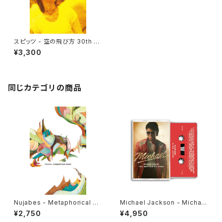
スピッツ - 空の飛び方 30th An
niversary Edition(完全限定
¥3,300
生産)(Cassette Tape)
同じカテゴリの商品
Nujabes - Metaphorical M
Michael Jackson - Michae
usic(Cassette Tape)
l: Songs From The Motion
¥2,750
¥4,950
Picture(Cassette Tape)