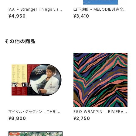
V.A. - Stranger Things 5 (S
山下達郎 - MELODIES[完全生
oundtrack From The Netfli
産限定](Cassette Tape)
¥4,950
¥3,410
x Series)(Cassette Tape)
その他の商品
マイケル・ジャクソン - THRILL
EGO-WRAPPIN' - RIVIERA
ER[PICTURE VINYL](LP)
[クリア・ヴァイナル](12")
¥8,800
¥2,750