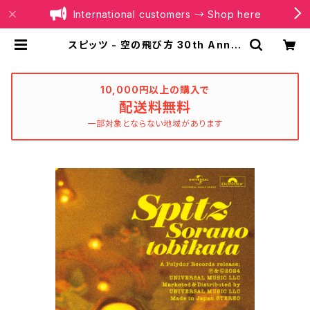
International customers → Shop here
スピッツ - 空の飛び方 30th Anniv
ersary Edition(完全限定生産)(C
assette Tape) | BOILER RECO
RDS®
10,000円以上の購入で
配送料無料
一部対象とならない地域があります