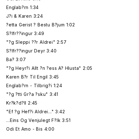
Englab?rn 1:34
J?i & Karen 3:24
?etta Gerist ? Bestu B?jum 1:02
S?lfr??ingur 3:49
"?g Sleppi ??r Aldrei" 2:57
S?lfr??ingur Deyr 3:40
Ba? 3:07
"?g Heyr?i Allt ?n ?ess A? Hlusta" 2:05
Karen B?r Til Engil 3:45
Englab?rn - Tilbrig?i 1:24
"?g ?tti Gr?a ?sku" 3:41
Kr?k?d?ll 2:45
"Ef ?g Hef?i Aldrei..." 3:42
…Eins Og Venjulegt F?lk 3:51
Odi Et Amo - Bis 4:00