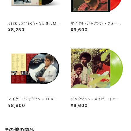
Jack Johnson - SURFILMU
マイケル・ジャクソン - フォーエ
SIC(2LP)
ヴァー・マイケル[クリア・レッド]
¥8,250
¥6,600
(LP重量盤)
マイケル・ジャクソン - THRILL
ジャクソン5 - メイビー・トゥモ
ER[PICTURE VINYL](LP)
ロー [さよならは言わないで](L
¥8,800
¥6,600
P重量盤)
その他の商品