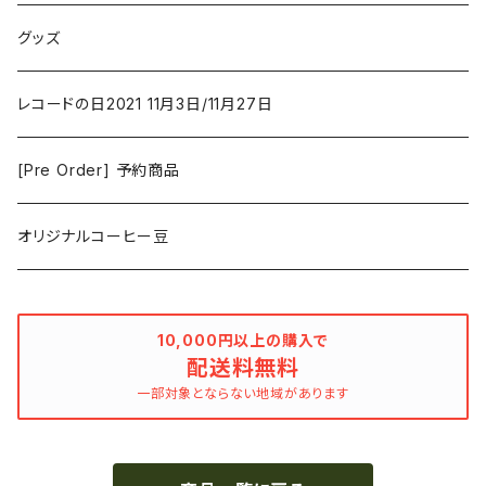
Duster / Valium Aggelein
ファンタジー/アドベンチャー
コーヒー
グッズ
David Bowie
アニメーション
洋服
レコードの日2021 11月3日/11月27日
Hovvdy
ゲーム
[Pre Order] 予約商品
Grouper
ミュージカル/音楽/ドキュメンタリー/コンピ
オリジナルコーヒー豆
Bill Callahan
ドラマシリーズ
Khruangbin
10,000円以上の購入で
配送料無料
MARVEL・DC
Phoebe Bridgers
一部対象とならない地域があります
マカロニウェスタン
細野晴臣