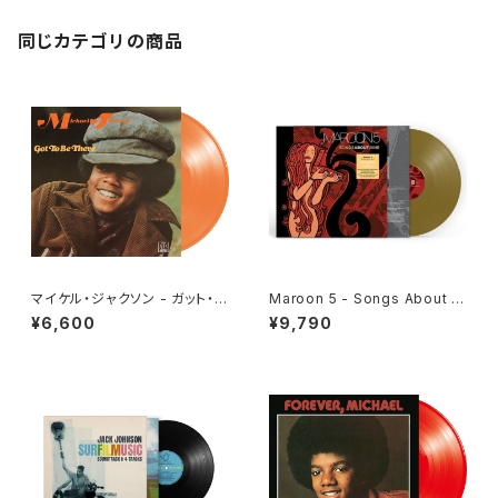
同じカテゴリの商品
マイケル・ジャクソン - ガット・ト
Maroon 5 - Songs About J
ゥ・ビー・ゼア[クリア・オレンジ]
ane[Gold Vinyl](LP)
¥6,600
¥9,790
(LP重量盤)