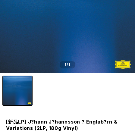
1
/1
[新品LP] J?hann J?hannsson ? Englab?rn &
Variations (2LP, 180g Vinyl)