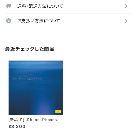
送料・配送方法について
お支払い方法について
最近チェックした商品
[新品LP] J?hann J?hannsso
n ? Englab?rn & Variations
¥3,300
(2LP, 180g Vinyl)