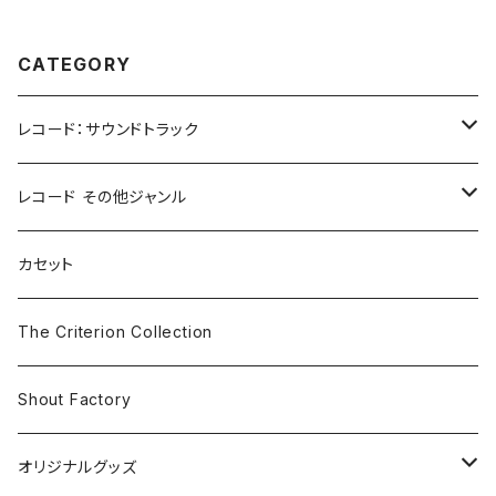
CATEGORY
レコード：サウンドトラック
ホラー/スリラー
レコード その他ジャンル
SF
Rock & Pop
カセット
The Smiths
ドラマ/ロマンス
Classical
The Criterion Collection
Iron and Wine
アクション/クライム
Electronic & Ambient
Shout Factory
Vashti Bunyan
New Order
コメディ
Jazz
オリジナルグッズ