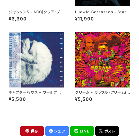
ジャクソン5 - ABC[クリア・ブル
Ludwig Goransson - Star
ー](LP重量盤)
Wars: The Mandalorian an
¥6,600
¥11,990
d Grogu[Die-Cut Picture Di
sc](10")
チャプターハウス - ワールプー
クリーム - カラフル・クリーム(L
ル(LP)
P)
¥5,500
¥5,500
保存
シェア
LINE
ポスト