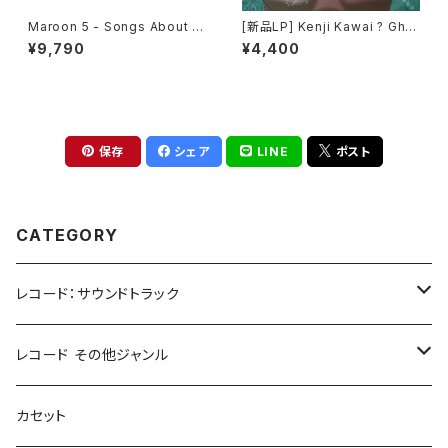
Maroon 5 - Songs About J
[新品LP] Kenji Kawai ? Gho
ane[Gold Vinyl](LP)
st In The Shell (Original So
¥9,790
¥4,400
undtrack) / GHOST IN THE
SHELL / 攻殻機動隊
保存
シェア
LINE
ポスト
CATEGORY
レコード：サウンドトラック
ホラー/スリラー
レコード その他ジャンル
SF
Rock & Pop
カセット