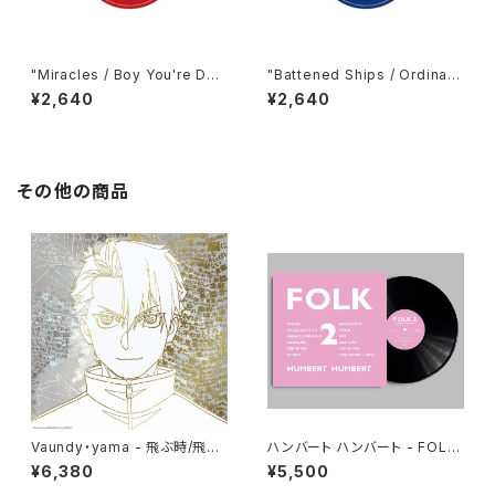
"Miracles / Boy You're Dyn
"Battened Ships / Ordinary
amite (Free Soul 7inch Col
Joe (Free Soul 7inch Colle
¥2,640
¥2,640
lection)＜初回生産限定盤＞ J
ction)＜初回生産限定盤＞ Od
ackson Sisters"
yssey 、 Terry Callier"
その他の商品
Vaundy・yama - 飛ぶ時/飛ぼ
ハンバート ハンバート - FOLK
うよ(12")
2(LP)
¥6,380
¥5,500