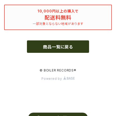
ドラマシリーズ
Khruangbin
10,000円以上の購入で
配送料無料
MARVEL・DC
Phoebe Bridgers
一部対象とならない地域があります
マカロニウェスタン
細野晴臣
商品一覧に戻る
スタジオジブリ
The Beautiful South
ディズニー
The Housemartins ‎
© BOILER RECORDS®
Powered by
監督別
The Style Council
Quentin Tarantino
作曲家・アーティスト別
Joy Division
Jim Jarmusch
Adan Jodorowsky (アダン・ホドロフスキー)
Talking Heads
[USED] 中古レコード