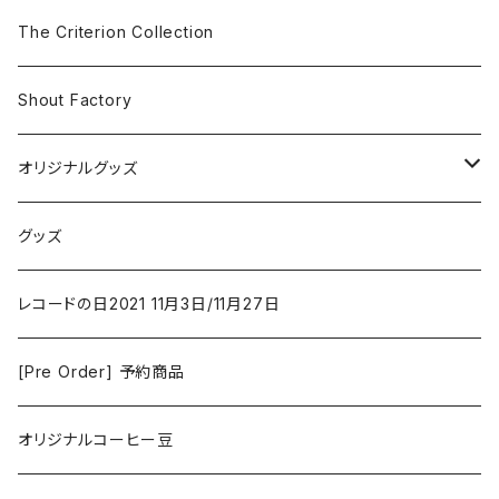
The Smiths
ドラマ/ロマンス
Classical
The Criterion Collection
Iron and Wine
アクション/クライム
Electronic & Ambient
Shout Factory
Vashti Bunyan
New Order
コメディ
Jazz
オリジナルグッズ
Duster / Valium Aggelein
ファンタジー/アドベンチャー
コーヒー
グッズ
David Bowie
アニメーション
洋服
レコードの日2021 11月3日/11月27日
Hovvdy
ゲーム
[Pre Order] 予約商品
Grouper
ミュージカル/音楽/ドキュメンタリー/コンピ
オリジナルコーヒー豆
Bill Callahan