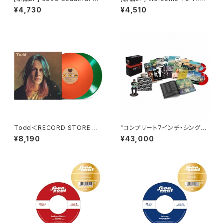
uth / The Beautiful South ?
Beautiful South / The Beau
¥4,730
¥4,510
tiful South ?
Todd＜RECORD STORE DA
"コンプリート7インチ・シング
Y対象商品/Colored Vinyl＞
ル・コレクションBOX Vol.1 ［7i
¥8,190
¥43,000
nchx15+ブックレット+アクリ
ル・スタンド(ノエル・ギャラガ
ー)］＜完全生産限定盤/クリアレ
ッド・カラーヴァイナル＞ Oasi
s"