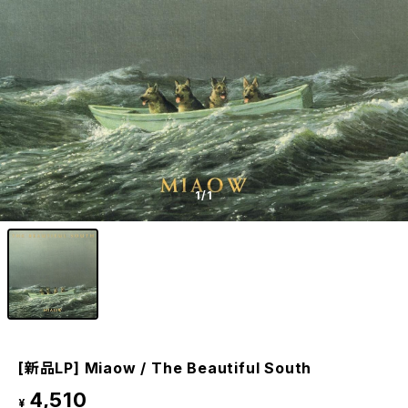
1
/1
[新品LP] Miaow / The Beautiful South
4,510
¥