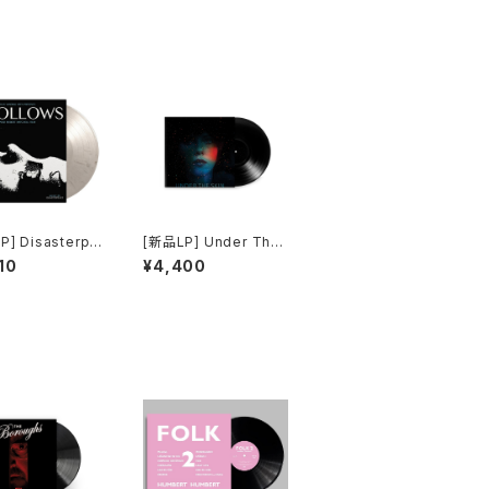
P] Disasterpe
[新品LP] Under The
It Follows (lim
Skin OST -Mica Lev
10
¥4,400
black and whit
i / アンダー・ザ・スキン
bled vinyl) / イ
種の捕食
フォローズ