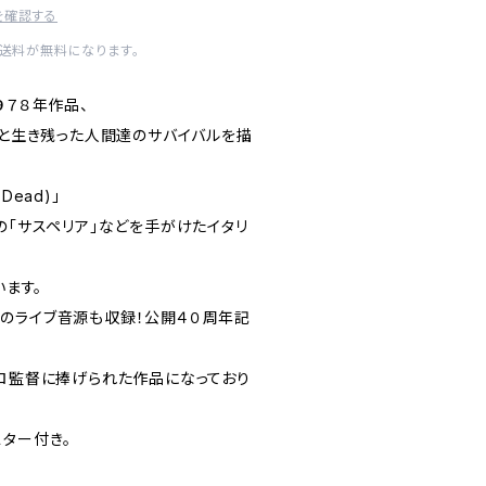
を確認する
内送料が無料になります。
９７８年作品、
 と生き残った人間達のサバイバルを描
 Dead)」
の「サスペリア」などを手がけたイタリ
います。
のライブ音源も収録！公開４０周年記
メロ監督に捧げられた作品になっており
スター付き。