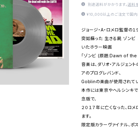
別途送料がかかります。
送料
¥10,000以上のご注文で国
ジョージ・A・ロメロ監督の１
突如蘇った 生きる屍 ゾンビ
いたホラー映画
「ゾンビ (原題:Dawn of the
音楽は、ダリオ・アルジェント
アのプログレバンド、
Goblinの楽曲が使用されて
本作には東京やヘルシンキで
念版で、
２０１７年に亡くなった、ロ
ます。
限定版カラーヴァイナル、ポ