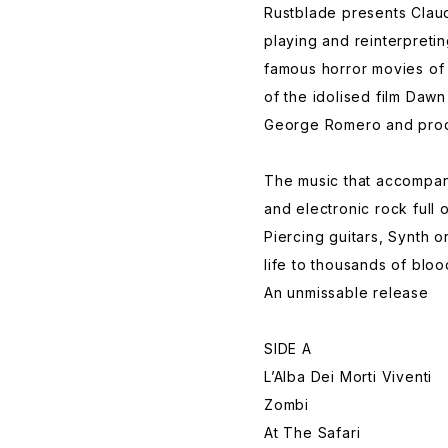
Rustblade presents Claud
playing and reinterpreti
famous horror movies of 
of the idolised film Daw
George Romero and prod
The music that accompani
and electronic rock full 
Piercing guitars, Synth o
life to thousands of bloo
An unmissable release
SIDE A
L’Alba Dei Morti Viventi
Zombi
At The Safari