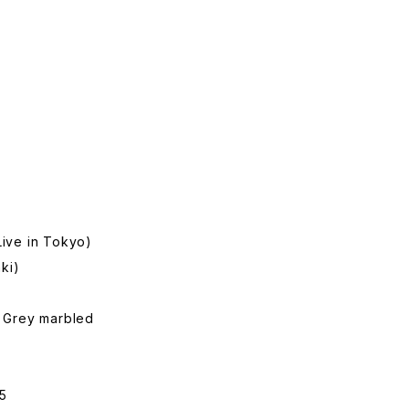
(Live in Tokyo)
ki)
n, Grey marbled
5