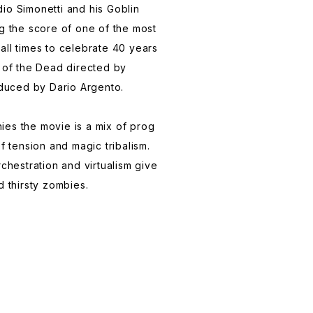
io Simonetti and his Goblin
ng the score of one of the most
all times to celebrate 40 years
n of the Dead directed by
uced by Dario Argento.
es the movie is a mix of prog
of tension and magic tribalism.
rchestration and virtualism give
d thirsty zombies.