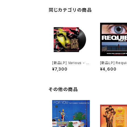
同じカテゴリの商品
[新品LP] Various - Fr
[新品LP] Requi
om Dusk Till Dawn
or A Dream /
¥7,300
¥4,600
(Music From The M
エム・フォー・ド
otion Picture) / フロ
ム・ダスク・ティル・ドー
ン
その他の商品