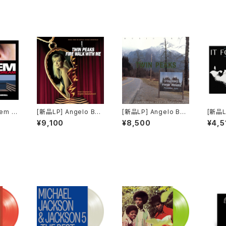
em F
[新品LP] Angelo Bad
[新品LP] Angelo Bad
[新品L
 レクイ
alamenti ? Twin Pea
alamenti - Music Fr
ace ? 
¥9,100
¥8,500
¥4,5
リーム
ks - Fire Walk With
om Twin Peaks (180
ited 
Me / ツイン・ピークス
g) / ツイン・ピークス
e mar
ローラ・パーマー最期の
ット・
7日間