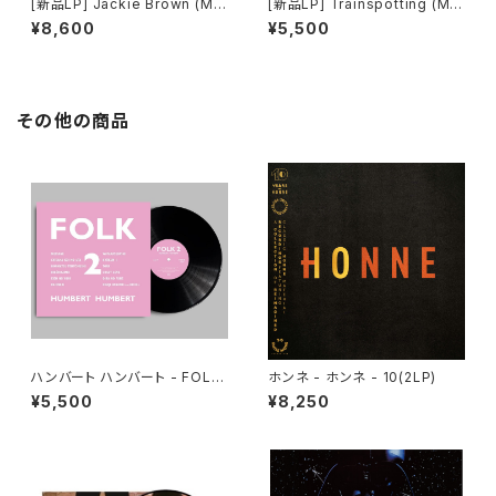
[新品LP] Jackie Brown (Mu
[新品LP] Trainspotting (Mu
sic From The Miramax Mot
sic From the Motion Pictur
¥8,600
¥5,500
ion Picture) / ジャッキー・ブラ
e)(180g, 2LP) / 「トレインスポ
ウン
ッティング」
その他の商品
ハンバート ハンバート - FOLK
ホンネ - ホンネ - 10(2LP)
2(LP)
¥5,500
¥8,250