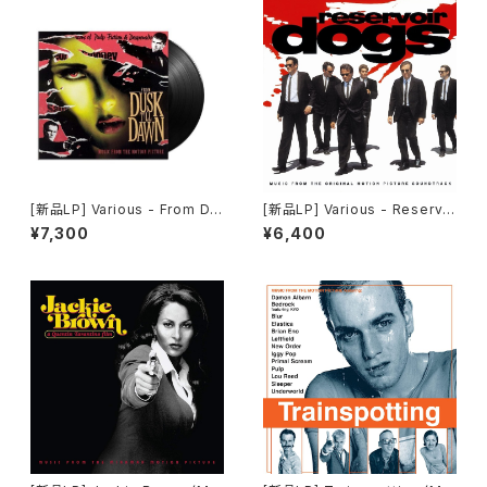
[新品LP] Various - From Du
[新品LP] Various - Reservoi
sk Till Dawn (Music From
r Dogs (180g) / レザボア・ド
¥7,300
¥6,400
The Motion Picture) / フロ
ッグス
ム・ダスク・ティル・ドーン