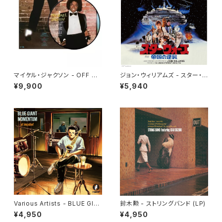
マイケル・ジャクソン - OFF TH
ジョン・ウィリアムズ - スター・ウ
E WALL[PICTURE VINYL](L
ォーズ／帝国の逆襲 (オリジナ
¥9,900
¥5,940
P)
ル・サウンドトラック) (2LP)
Various Artists - BLUE GIA
鈴木勲 - ストリングバンド (LP)
NT MOMENTUM @ impuls
¥4,950
¥4,950
e!(LP)