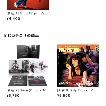
[新品LP] Scott Pilgrim Vs. t
he World - 10th Anniversar
¥4,400
y Edition / スコット・ピルグリム
VS. 邪悪な元カレ軍団
同じカテゴリの商品
[新品LP] Drive (Original Mo
[新品LP] Pulp Fiction: Musi
tion Picture Soundtrack) -
c From The Motion Picture
¥5,750
¥5,500
Cliff Martinez / 「ドライヴ」
(180g) / パルプ・フィクション