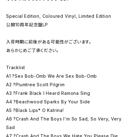
Special Edition, Coloured Vinyl, Limited Edition
公開10周年記念盤LP
入荷時期に前後がある可能性がございます。
あらかじめご了承ください。
Tracklist
A1 ?Sex Bob-Omb We Are Sex Bob-Omb
A2 ?Plumtree Scott Pilgrim
A3 ?Frank Black I Heard Ramona Sing
A4 ?Beachwood Sparks By Your Side
A5 ?Black Lips* O Katrina!
A6 ?Crash And The Boys I'm So Sad, So Very, Very
Sad
A7 ?Crash And The Boys We Hate You Please Die