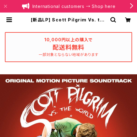
International customers → Shop here
[新品LP] Scott Pilgrim Vs. the
World - 10th Anniversary Edit
ion / スコット・ピルグリム VS. 邪悪
な元カレ軍団 | BOILER RECORDS
®
10,000円以上の購入で
配送料無料
一部対象とならない地域があります