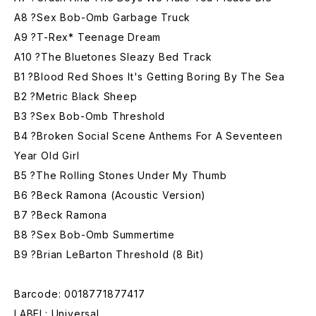
A8 ?Sex Bob-Omb Garbage Truck
A9 ?T-Rex* Teenage Dream
A10 ?The Bluetones Sleazy Bed Track
B1 ?Blood Red Shoes It's Getting Boring By The Sea
B2 ?Metric Black Sheep
B3 ?Sex Bob-Omb Threshold
B4 ?Broken Social Scene Anthems For A Seventeen
Year Old Girl
B5 ?The Rolling Stones Under My Thumb
B6 ?Beck Ramona (Acoustic Version)
B7 ?Beck Ramona
B8 ?Sex Bob-Omb Summertime
B9 ?Brian LeBarton Threshold (8 Bit)
Barcode: 0018771877417
LABEL: Universal