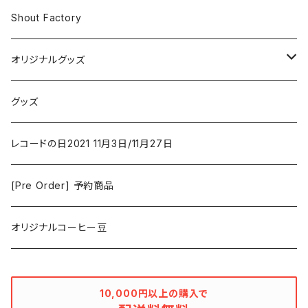
Iron and Wine
アクション/クライム
Electronic & Ambient
Shout Factory
Vashti Bunyan
New Order
コメディ
Jazz
オリジナルグッズ
Duster / Valium Aggelein
ファンタジー/アドベンチャー
コーヒー
グッズ
David Bowie
アニメーション
洋服
レコードの日2021 11月3日/11月27日
Hovvdy
ゲーム
[Pre Order] 予約商品
Grouper
ミュージカル/音楽/ドキュメンタリー/コンピ
オリジナルコーヒー豆
Bill Callahan
ドラマシリーズ
Khruangbin
10,000円以上の購入で