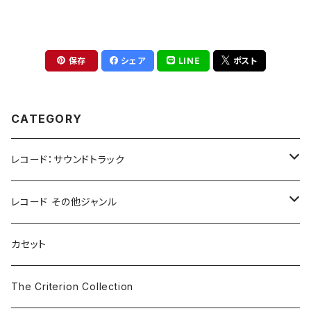
保存
シェア
LINE
ポスト
CATEGORY
レコード：サウンドトラック
ホラー/スリラー
レコード その他ジャンル
SF
Rock & Pop
カセット
The Smiths
ドラマ/ロマンス
Classical
The Criterion Collection