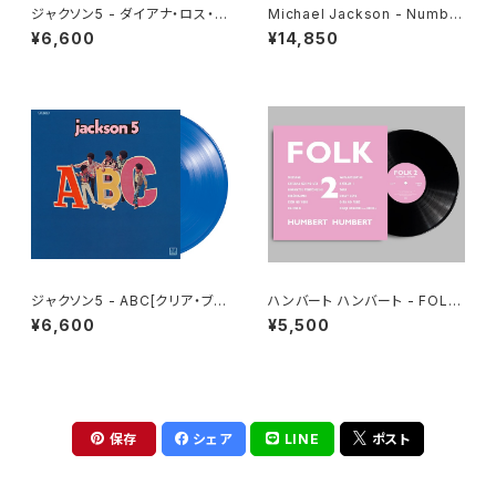
ジャクソン5 - ダイアナ・ロス・プ
Michael Jackson - Number
レゼンツ・ザ・ジャクソン５ [帰っ
Ones [Red Vinyl](2LP)
¥6,600
¥14,850
てほしいの][クリア・レッド・オレ
ンジ](LP重量盤)
ジャクソン5 - ABC[クリア・ブル
ハンバート ハンバート - FOLK
ー](LP重量盤)
2(LP)
¥6,600
¥5,500
保存
シェア
LINE
ポスト