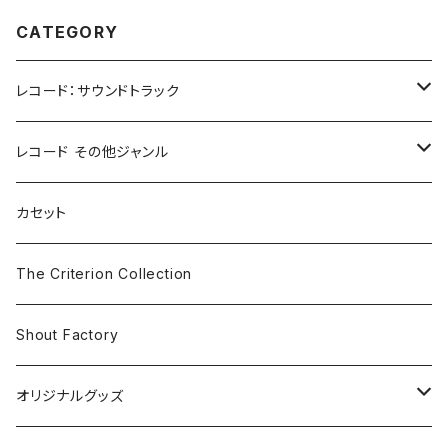
CATEGORY
レコード：サウンドトラック
ホラー/スリラー
レコード その他ジャンル
SF
Rock & Pop
カセット
The Smiths
ドラマ/ロマンス
Classical
The Criterion Collection
Iron and Wine
アクション/クライム
Electronic & Ambient
Shout Factory
Vashti Bunyan
New Order
コメディ
Jazz
オリジナルグッズ
Duster / Valium Aggelein