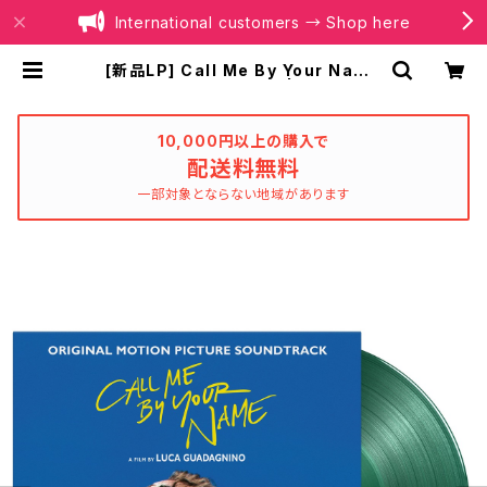
International customers → Shop here
[新品LP] Call Me By Your Name
/ 君の名前で僕を呼んで | BOILER R
ECORDS®
10,000円以上の購入で
配送料無料
一部対象とならない地域があります