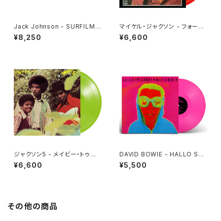
Jack Johnson - SURFILMU
マイケル・ジャクソン - フォーエ
SIC(2LP)
ヴァー・マイケル[クリア・レッド]
¥8,250
¥6,600
(LP重量盤)
ジャクソン5 - メイビー・トゥモ
DAVID BOWIE - HALLO SPA
ロー [さよならは言わないで](L
CEBOY [RSD 12 INCH VINY
¥6,600
¥5,500
P重量盤)
L SINGLE][Coloured Vinyl]
(12")
その他の商品