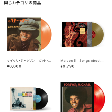
同じカテゴリの商品
マイケル・ジャクソン - ガット・ト
Maroon 5 - Songs About J
ゥ・ビー・ゼア[クリア・オレンジ]
ane[Gold Vinyl](LP)
¥6,600
¥9,790
(LP重量盤)