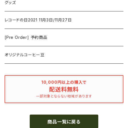
ファンタジー/アドベンチャー
コーヒー
グッズ
David Bowie
アニメーション
洋服
レコードの日2021 11月3日/11月27日
Hovvdy
ゲーム
[Pre Order] 予約商品
Grouper
ミュージカル/音楽/ドキュメンタリー/コンピ
オリジナルコーヒー豆
Bill Callahan
ドラマシリーズ
Khruangbin
10,000円以上の購入で
配送料無料
MARVEL・DC
Phoebe Bridgers
一部対象とならない地域があります
マカロニウェスタン
細野晴臣
商品一覧に戻る
スタジオジブリ