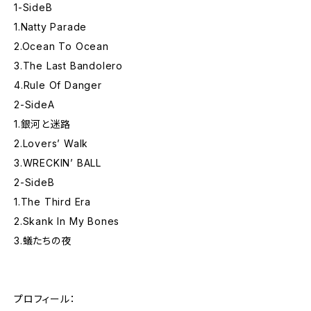
1-SideB
1.Natty Parade
2.Ocean To Ocean
3.The Last Bandolero
4.Rule Of Danger
2-SideA
1.銀河と迷路
2.Lovers’ Walk
3.WRECKIN’ BALL
2-SideB
1.The Third Era
2.Skank In My Bones
3.蟻たちの夜
プロフィール：