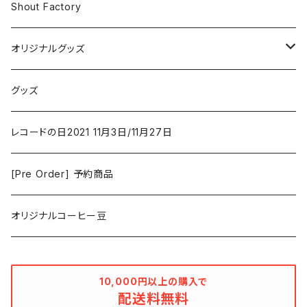
Iron and Wine
アクション/クライム
Electronic & Ambient
Shout Factory
Vashti Bunyan
New Order
コメディ
Jazz
オリジナルグッズ
Duster / Valium Aggelein
ファンタジー/アドベンチャー
コーヒー
グッズ
David Bowie
アニメーション
洋服
レコードの日2021 11月3日/11月27日
Hovvdy
ゲーム
[Pre Order] 予約商品
Grouper
ミュージカル/音楽/ドキュメンタリー/コンピ
オリジナルコーヒー豆
Bill Callahan
ドラマシリーズ
Khruangbin
10,000円以上の購入で
配送料無料
MARVEL・DC