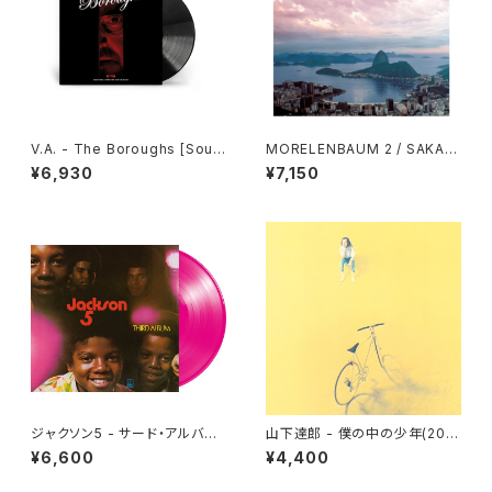
V.A. - The Boroughs [Soun
MORELENBAUM 2 / SAKAM
dtrack from the NETFLIX S
OTO - CASA - 2026 Rema
¥6,930
¥7,150
eries](LP)
ster(2LP)
ジャクソン5 - サード・アルバム
山下達郎 - 僕の中の少年(202
[アイル・ビー・ゼア][クリア・ピン
5 Vinyl Edition)[完全生産限
¥6,600
¥4,400
ク](LP重量盤)
定](LP重量盤)