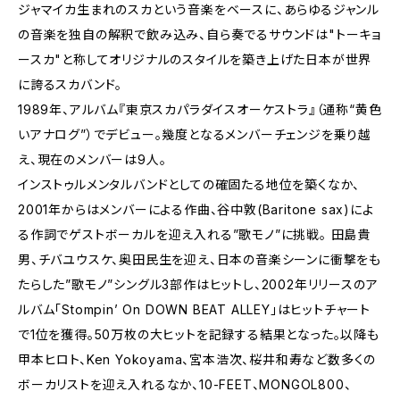
ジャマイカ生まれのスカという音楽をベースに、あらゆるジャンル
の音楽を独自の解釈で飲み込み、自ら奏でるサウンドは"トーキョ
ースカ"と称してオリジナルのスタイルを築き上げた日本が世界
に誇るスカバンド。
1989年、アルバム『東京スカパラダイスオーケストラ』（通称“黄色
いアナログ”）でデビュー。幾度となるメンバーチェンジを乗り越
え、現在のメンバーは9人。
インストゥルメンタルバンドとしての確固たる地位を築くなか、
2001年からはメンバーによる作曲、谷中敦(Baritone sax)によ
る作詞でゲストボーカルを迎え入れる”歌モノ”に挑戦。 田島貴
男、チバユウスケ、奥田民生を迎え、日本の音楽シーンに衝撃をも
たらした”歌モノ”シングル3部作はヒットし、2002年リリースのア
ルバム「Stompin’ On DOWN BEAT ALLEY」はヒットチャート
で1位を獲得。50万枚の大ヒットを記録する結果となった。以降も
甲本ヒロト、Ken Yokoyama、宮本浩次、桜井和寿など数多くの
ボーカリストを迎え入れるなか、10-FEET、MONGOL800、