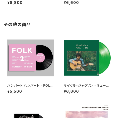
ER[PICTURE VINYL](LP)
ロー [さよならは言わないで](L
¥8,800
¥6,600
P重量盤)
その他の商品
ハンバート ハンバート - FOLK
マイケル・ジャクソン - ミュージ
2(LP)
ック・アンド・ミー[クリア・グリー
¥5,500
¥6,600
ン](LP重量盤)