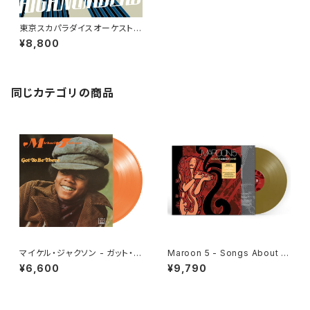
東京スカパラダイスオーケストラ
- HIGH NUMBERS(2LP)
¥8,800
同じカテゴリの商品
マイケル・ジャクソン - ガット・ト
Maroon 5 - Songs About J
ゥ・ビー・ゼア[クリア・オレンジ]
ane[Gold Vinyl](LP)
¥6,600
¥9,790
(LP重量盤)