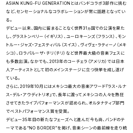
ASIAN KUNG-FU GENERATIONとはバンドコラボ3部作に挑む
など、センセーショナルなコラボレーションが常に話題となってい
る。
デビュー以来、国内に留まることなく世界31ヵ国での公演を果た
し、グラストンベリー（イギリス）、ユーロキーンズ（フランス）、モン
トルー・ジャズ・フェスティバル（スイス）、ヴィヴェ・ラティーノ（メキ
シコ）、ロラパルーザ・チリ（チリ）など世界最大級の音楽フェスに
も多数出演。なかでも、2013年のコーチェラ（アメリカ）では日本
人アーティストとして初のメインステージに立つ快挙を成し遂げ
ている。
さらに、2019年10月にはメキシコ最大の音楽アワード『ラス・ルナ
ス・デル・アウディトリオ』で、長年に渡ってメキシコの人々を熱狂
させてきたライブパフォーマンスが認められ、オルタナティブ部門
でベストパフォーマンス賞を受賞。
デビュー35年目の新たなフェーズへと進んだ今も尚、バンドのテ
ーマである“NO BORDER”を掲げ、音楽シーンの最前線を走り続