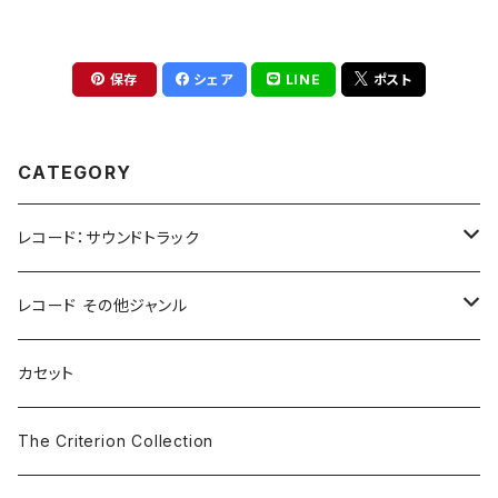
保存
シェア
LINE
ポスト
CATEGORY
レコード：サウンドトラック
ホラー/スリラー
レコード その他ジャンル
SF
Rock & Pop
カセット
The Smiths
ドラマ/ロマンス
Classical
The Criterion Collection