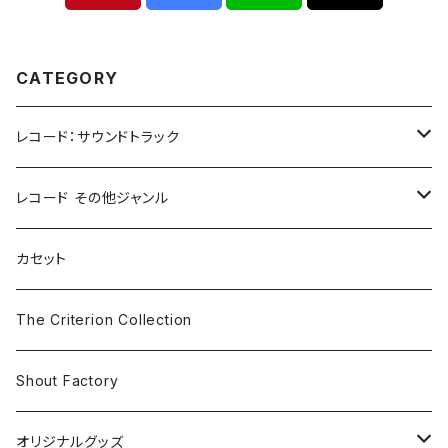
CATEGORY
レコード：サウンドトラック
ホラー/スリラー
レコード その他ジャンル
SF
Rock & Pop
カセット
The Smiths
ドラマ/ロマンス
Classical
The Criterion Collection
Iron and Wine
アクション/クライム
Electronic & Ambient
Shout Factory
Vashti Bunyan
New Order
コメディ
Jazz
オリジナルグッズ