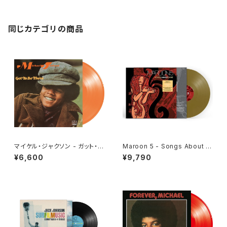
同じカテゴリの商品
マイケル・ジャクソン - ガット・ト
Maroon 5 - Songs About J
ゥ・ビー・ゼア[クリア・オレンジ]
ane[Gold Vinyl](LP)
¥6,600
¥9,790
(LP重量盤)