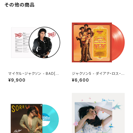
その他の商品
マイケル・ジャクソン - BAD[PI
ジャクソン5 - ダイアナ・ロス・プ
CTURE VINYL](LP)
レゼンツ・ザ・ジャクソン５ [帰っ
¥9,900
¥6,600
てほしいの][クリア・レッド・オレ
ンジ](LP重量盤)