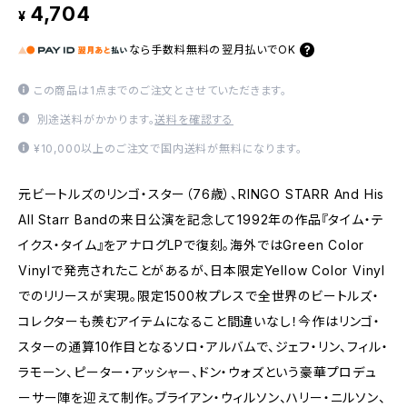
4,704
¥
なら
手数料無料の
翌月払いでOK
この商品は1点までのご注文とさせていただきます。
別途送料がかかります。
送料を確認する
¥10,000以上のご注文で国内送料が無料になります。
元ビートルズのリンゴ・スター（76歳）、RINGO STARR And His
All Starr Bandの来日公演を記念して1992年の作品『タイム・テ
イクス・タイム』をアナログLPで復刻。海外ではGreen Color
Vinylで発売されたことがあるが、日本限定Yellow Color Vinyl
でのリリースが実現。限定1500枚プレスで全世界のビートルズ・
コレクターも羨むアイテムになること間違いなし！今作はリンゴ・
スターの通算10作目となるソロ・アルバムで、ジェフ・リン、フィル・
ラモーン、ピーター・アッシャー、ドン・ウォズという豪華プロデュ
ーサー陣を迎えて制作。ブライアン・ウィルソン、ハリー・ニルソン、