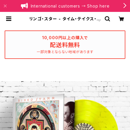
International customers → Shop here
リンゴ・スター - タイム・テイクス・タ
イム（Yellow Color Vinyl）(LP) |
BOILER RECORDS®
10,000円以上の購入で
配送料無料
一部対象とならない地域があります