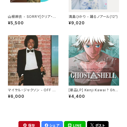
山根麻衣 - SORRY[クリア・ブ
満島ひかり - 踊るノアール(12")
ルー・ヴァイナル](LP)
¥5,500
¥9,020
マイケル・ジャクソン - OFF TH
[新品LP] Kenji Kawai ? Gho
E WALL(LP)
st In The Shell (Original So
¥6,000
¥4,400
undtrack) / GHOST IN THE
SHELL / 攻殻機動隊
保存
シェア
LINE
ポスト