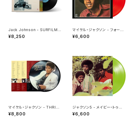
Jack Johnson - SURFILMU
マイケル・ジャクソン - フォーエ
SIC(2LP)
ヴァー・マイケル[クリア・レッド]
¥8,250
¥6,600
(LP重量盤)
マイケル・ジャクソン - THRILL
ジャクソン5 - メイビー・トゥモ
ER[PICTURE VINYL](LP)
ロー [さよならは言わないで](L
¥8,800
¥6,600
P重量盤)