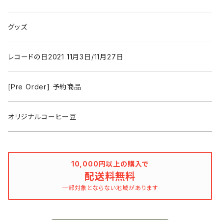
Duster / Valium Aggelein
ファンタジー/アドベンチャー
コーヒー
グッズ
David Bowie
アニメーション
洋服
レコードの日2021 11月3日/11月27日
Hovvdy
ゲーム
[Pre Order] 予約商品
Grouper
ミュージカル/音楽/ドキュメンタリー/コンピ
オリジナルコーヒー豆
Bill Callahan
ドラマシリーズ
Khruangbin
10,000円以上の購入で
配送料無料
MARVEL・DC
Phoebe Bridgers
一部対象とならない地域があります
マカロニウェスタン
細野晴臣