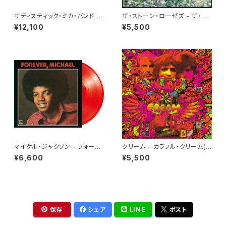
サディスティック・ミカ・バンド -
ザ・ストーン・ローゼズ - ザ・ス
黒船[100％ Pure LP](2LP重
トーン・ローゼズ(LP)
¥12,100
¥5,500
量盤+7")
マイケル・ジャクソン - フォーエ
クリーム - カラフル・クリーム(L
ヴァー・マイケル[クリア・レッド]
P)
¥6,600
¥5,500
(LP重量盤)
保存
シェア
LINE
ポスト