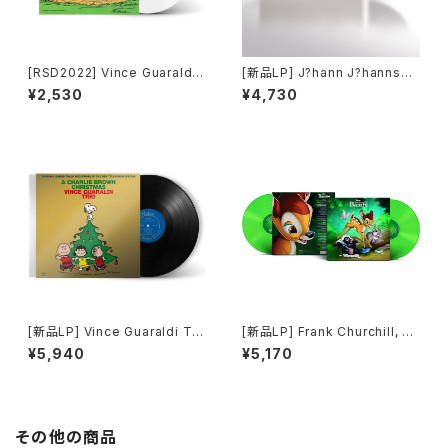
[RSD2022] Vince Guaraldi
[新品LP] J?hann J?hannsso
Trio_ - Baseball Theme_
n ? And In The Endless Pau
¥2,530
¥4,730
(7")
se There Came The Soun
d Of Bees
[新品LP] Vince Guaraldi Tri
[新品LP] Frank Churchill, Ed
o - A Charlie Brown Christ
ward Plumb, Larry Morey /
¥5,940
¥5,170
mas (Gold Foil Jacket) / ス
Music From Bambi (Limite
ヌーピーのメリークリスマス
d Edition, Green Transpare
nt) / バンビ
その他の商品