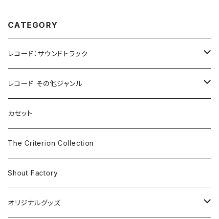
CATEGORY
レコード：サウンドトラック
ホラー/スリラー
レコード その他ジャンル
SF
Rock & Pop
カセット
The Smiths
ドラマ/ロマンス
Classical
The Criterion Collection
Iron and Wine
アクション/クライム
Electronic & Ambient
Shout Factory
Vashti Bunyan
New Order
コメディ
Jazz
オリジナルグッズ