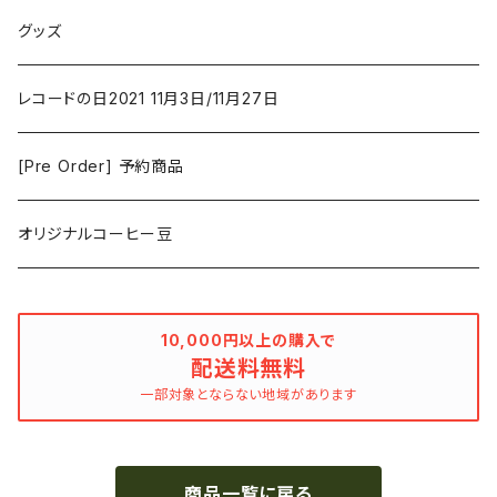
Duster / Valium Aggelein
ファンタジー/アドベンチャー
コーヒー
グッズ
David Bowie
アニメーション
洋服
レコードの日2021 11月3日/11月27日
Hovvdy
ゲーム
[Pre Order] 予約商品
Grouper
ミュージカル/音楽/ドキュメンタリー/コンピ
オリジナルコーヒー豆
Bill Callahan
ドラマシリーズ
Khruangbin
10,000円以上の購入で
配送料無料
MARVEL・DC
Phoebe Bridgers
一部対象とならない地域があります
マカロニウェスタン
細野晴臣
商品一覧に戻る