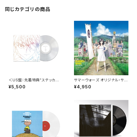
同じカテゴリの商品
＜US盤：先着特典"ステッカ
サマーウォーズ オリジナル・サウ
ー"付き＞宇多田ヒカル - One
ンドトラック＜完全生産限定盤
¥5,500
¥4,950
Last Kiss (US Clear Vinyl)
＞
[完全生産限定盤]