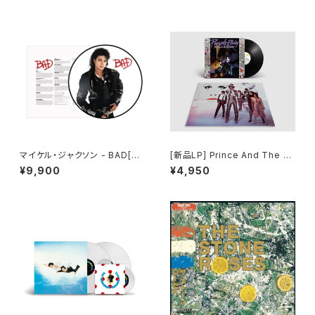
マイケル・ジャクソン - BAD[PI
[新品LP] Prince And The R
CTURE VINYL](LP)
evolution ? Purple Rain / プ
¥9,900
¥4,950
リンス／パープル・レイン