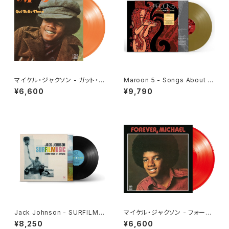
マイケル・ジャクソン - ガット・ト
Maroon 5 - Songs About J
ゥ・ビー・ゼア[クリア・オレンジ]
ane[Gold Vinyl](LP)
¥6,600
¥9,790
(LP重量盤)
Jack Johnson - SURFILMU
マイケル・ジャクソン - フォーエ
SIC(2LP)
ヴァー・マイケル[クリア・レッド]
¥8,250
¥6,600
(LP重量盤)