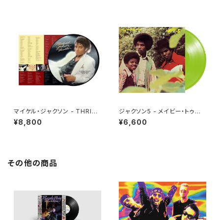
マイケル・ジャクソン - THRILL
ジャクソン5 - メイビー・トゥモ
ER[PICTURE VINYL](LP)
ロー [さよならは言わないで](L
¥8,800
¥6,600
P重量盤)
その他の商品