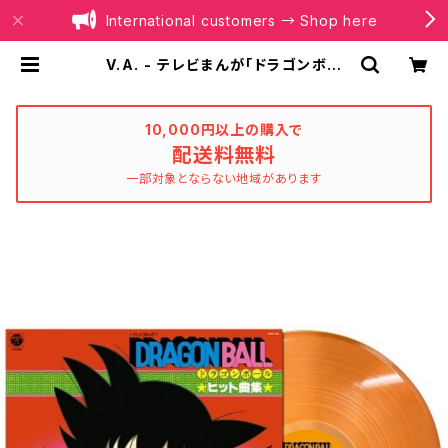
International customers → Shop here
V.A. - テレビまんが「ドラゴンボー
ル」ヒット曲集 (クリアオレンジ・カラ
ーヴァイナル仕様)(LP) | BOILER R
ECORDS®
10,000円以上の購入で
配送料無料
一部対象とならない地域があります