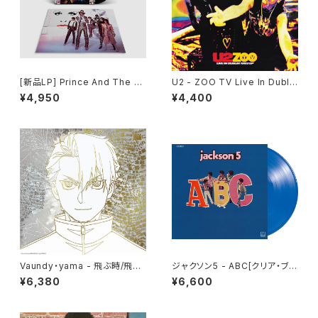
[新品LP] Prince And The R
U2 - ZOO TV Live In Dublin
evolution ? Purple Rain / プ
1993 EP(12")
¥4,950
¥4,400
リンス／パープル・レイン
Vaundy・yama - 飛ぶ時/飛ぼ
ジャクソン5 - ABC[クリア・ブル
うよ(12")
ー](LP重量盤)
¥6,380
¥6,600