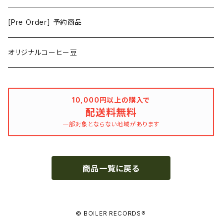
Hovvdy
ゲーム
[Pre Order] 予約商品
Grouper
ミュージカル/音楽/ドキュメンタリー/コンピ
オリジナルコーヒー豆
Bill Callahan
ドラマシリーズ
Khruangbin
10,000円以上の購入で
配送料無料
MARVEL・DC
Phoebe Bridgers
一部対象とならない地域があります
マカロニウェスタン
細野晴臣
商品一覧に戻る
スタジオジブリ
The Beautiful South
ディズニー
The Housemartins ‎
© BOILER RECORDS®