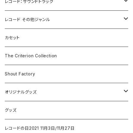
レコード：サウンドトラック
ホラー/スリラー
レコード その他ジャンル
SF
Rock & Pop
カセット
The Smiths
ドラマ/ロマンス
Classical
The Criterion Collection
Iron and Wine
アクション/クライム
Electronic & Ambient
Shout Factory
Vashti Bunyan
New Order
コメディ
Jazz
オリジナルグッズ
Duster / Valium Aggelein
ファンタジー/アドベンチャー
コーヒー
グッズ
David Bowie
アニメーション
洋服
レコードの日2021 11月3日/11月27日