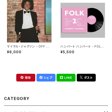
マイケル・ジャクソン - OFF TH
ハンバート ハンバート - FOLK
E WALL(LP)
2(LP)
¥6,000
¥5,500
保存
シェア
LINE
ポスト
CATEGORY