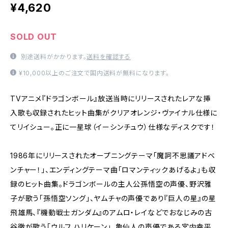
¥4,620
SOLD OUT
別途送料がかかります。
送料を確認する
¥10,000以上のご注文で国内送料が無料になります。
TVアニメ『ドラゴンボール』放送当時にリリースされたレアな挿
入歌も収録されたヒット曲集がクリアオレンジ・ヴァイナル仕様に
てリイシュー。正に一星球（イーシンチュウ）仕様なディスクです！
1986年にリリースされたオープニングテーマ「魔訶不思議アドベ
ンチャー！」、エンディングテーマ曲「ロマンティックあげるよ」も収
録のヒット曲集。ドラゴンボールの主人公孫悟空の声優、野沢雅
子が歌う「孫悟空ソング」、ヤムチャの声優であり『巨人の星』の星
飛雄馬、『機動戦士ガンダム』のアムロ・レイなどでおなじみの古
谷徹が歌う「ウルフ ハリケーン」、亀仙人の声優である宮内幸平