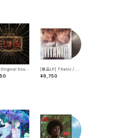
 (Original Soun
[新品LP] Titanic / タ
k)
イタニック (Colored V
950
¥9,750
inyl, Silver, Black, 1
80 Gram Vinyl, Limit
ed Edition)