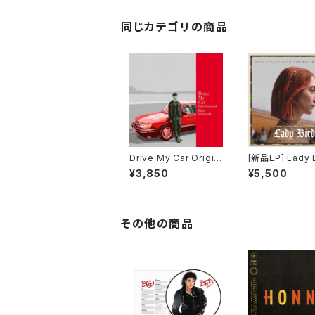
flix Film) / パワー・オ
ブ・ザ・ドッグ
同じカテゴリの商品
Drive My Car Origin
[新品LP] Lady Bird /
al Soundtrack＜初回
レディ・バード
¥3,850
¥5,500
限定生産盤＞
その他の商品