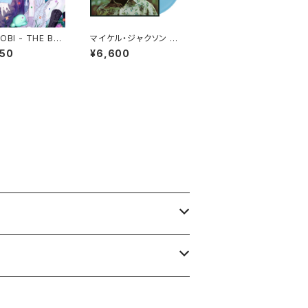
OBI - THE BO
マイケル・ジャクソン -
r,(2LP)
ベンのテーマ[クリア・ラ
950
¥6,600
イトブルー](LP重量盤)