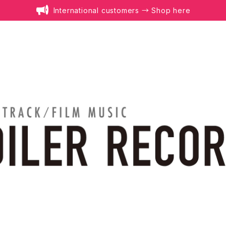
International customers → Shop here