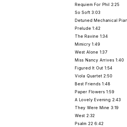
Requiem For Phil 2:25
So Soft 3:03
Detuned Mechanical Pian
Prelude 1:42
The Ravine 1:34
Mimicry 1:49
West Alone 1:37
Miss Nancy Arrives 1:40
Figured It Out 1:54
Viola Quartet 2:50
Best Friends 1:48
Paper Flowers 1:59
A Lovely Evening 2:43
They Were Mine 3:19
West 2:32
Psalm 22 6:42