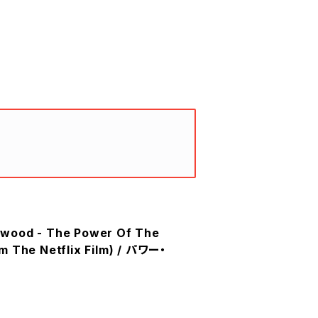
wood - The Power Of The
m The Netflix Film) / パワー・