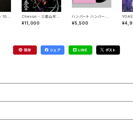
 10(2
Chevon - 三者山羊(2
ハンバート ハンバート -
YOAS
LP)
FOLK 2(LP)
OK fo
¥11,000
¥5,500
¥4,
保存
シェア
LINE
ポスト