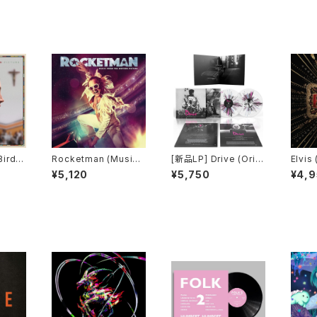
Rocketman (Music
[新品LP] Drive (Origi
Elvis
From the Motion Pic
nal Motion Picture S
dtrac
¥5,120
¥5,750
¥4,
ture)
oundtrack) - Cliff M
artinez / 「ドライヴ」