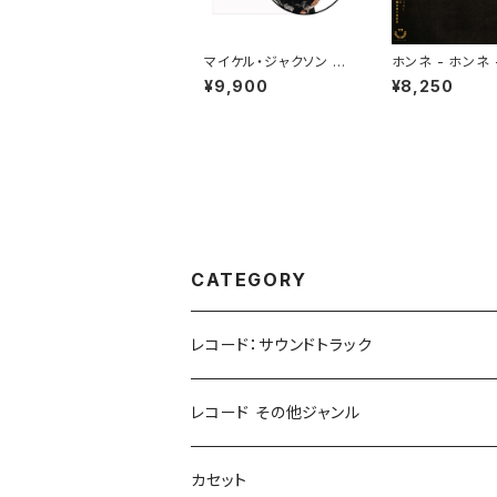
マイケル・ジャクソン -
ホンネ - ホンネ -
BAD[PICTURE VINY
LP)
¥9,900
¥8,250
L](LP)
CATEGORY
レコード：サウンドトラック
ホラー/スリラー
レコード その他ジャンル
SF
Rock & Pop
カセット