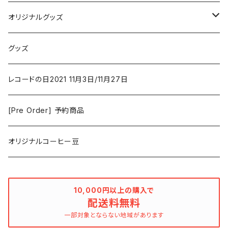
Vashti Bunyan
New Order
コメディ
Jazz
オリジナルグッズ
Duster / Valium Aggelein
ファンタジー/アドベンチャー
コーヒー
グッズ
David Bowie
アニメーション
洋服
レコードの日2021 11月3日/11月27日
Hovvdy
ゲーム
[Pre Order] 予約商品
Grouper
ミュージカル/音楽/ドキュメンタリー/コンピ
オリジナルコーヒー豆
Bill Callahan
ドラマシリーズ
Khruangbin
10,000円以上の購入で
配送料無料
MARVEL・DC
Phoebe Bridgers
一部対象とならない地域があります