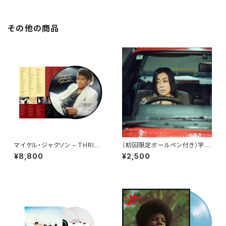
その他の商品
マイケル・ジャクソン - THRILL
（初回限定ボールペン付き）宇多
ER[PICTURE VINYL](LP)
田ヒカル - パッパパラダイス
¥8,800
¥2,500
(7")