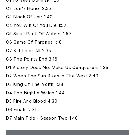
C2 Jon's Honor 2:35
C3 Black Of Hair 1:40
C4 You Win Or You Die 1:57
C5 Small Pack Of Wolves 1:57
C6 Game Of Thrones 1:18
C7 Kill Them All 2:35
C8 The Pointy End 3:16
D1 Victory Does Not Make Us Conquerors 1:35
D2 When The Sun Rises In The West 2:40
D3 King Of The North 1:28
D4 The Night's Watch 1:44
D5 Fire And Blood 4:30
D6 Finale 2:31
D7 Main Title - Season Two 1:46