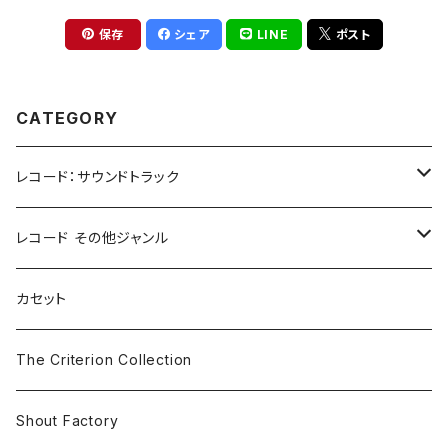
保存
シェア
LINE
ポスト
CATEGORY
レコード：サウンドトラック
ホラー/スリラー
レコード その他ジャンル
SF
Rock & Pop
カセット
The Smiths
ドラマ/ロマンス
Classical
The Criterion Collection
Iron and Wine
アクション/クライム
Electronic & Ambient
Shout Factory