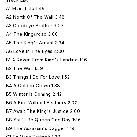
A1 Main Title 1:46
A2 North Of The Wall 3:48
A3 Goodbye Brother 3:07
A4 The Kingsroad 2:06
A5 The King's Arrival 3:34
A6 Love In The Eyes 4:00
B1 A Raven From King's Landing 1:16
B2 The Wall 1:59
B3 Things I Do For Love 1:52
B4 A Golden Crown 1:38
B5 Winter Is Coming 2:42
B6 A Bird Without Feathers 2:02
B7 Await The King's Justice 2:00
B8 You'll Be Queen One Day 1:36
B9 The Assassin's Dagger 1:19
C1 To Vaes Dothrak 1:29