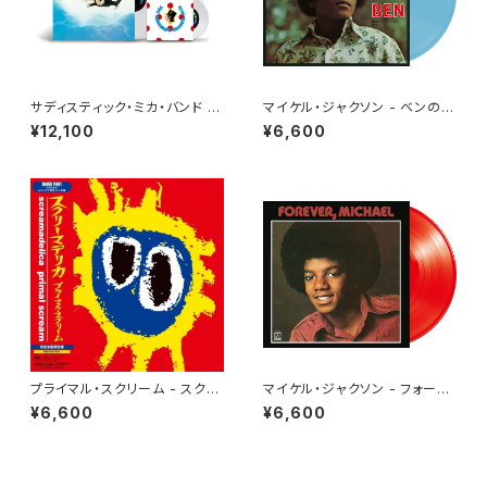
サディスティック・ミカ・バンド -
マイケル・ジャクソン - ベンのテ
黒船[100％ Pure LP](2LP重
ーマ[クリア・ライトブルー](LP
¥12,100
¥6,600
量盤+7")
重量盤)
プライマル・スクリーム - スクリ
マイケル・ジャクソン - フォーエ
ーマデリカ(2LP)
ヴァー・マイケル[クリア・レッド]
¥6,600
¥6,600
(LP重量盤)