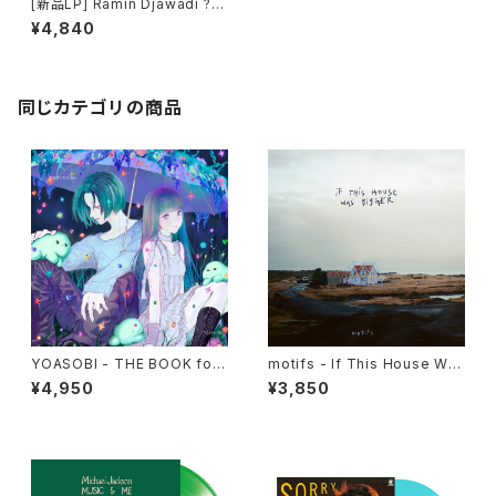
[新品LP] Ramin Djawadi ? G
ame Of Thrones (180g) /
¥4,840
ゲーム・オブ・スローンズ
同じカテゴリの商品
YOASOBI - THE BOOK for,
motifs - If This House Was
(2LP)
Bigger(12")
¥4,950
¥3,850