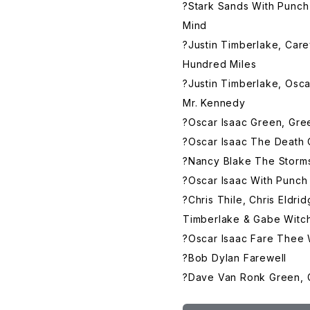
?Stark Sands With Punch
Mind
?Justin Timberlake, Care
Hundred Miles
?Justin Timberlake, Osca
Mr. Kennedy
?Oscar Isaac Green, Gr
?Oscar Isaac The Death
?Nancy Blake The Storm
?Oscar Isaac With Punch
?Chris Thile, Chris Eldr
Timberlake & Gabe Witch
?Oscar Isaac Fare Thee 
?Bob Dylan Farewell
?Dave Van Ronk Green,