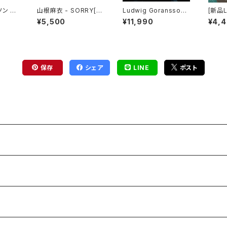
ン -
山根麻衣 - SORRY[ク
Ludwig Goransson
[新品LP
VINY
リア・ブルー・ヴァイナ
- Star Wars: The Ma
? Gho
¥5,500
¥11,990
¥4,
ル](LP)
ndalorian and Grog
(Orig
u[Die-Cut Picture Di
k) / 
sc](10")
SHEL
保存
シェア
LINE
ポスト