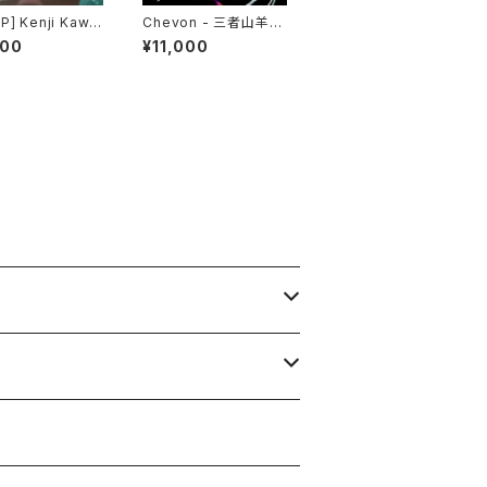
] Kenji Kawai
Chevon - 三者山羊(2
st In The Shell
LP)
400
¥11,000
inal Soundtrac
GHOST IN THE
L / 攻殻機動隊