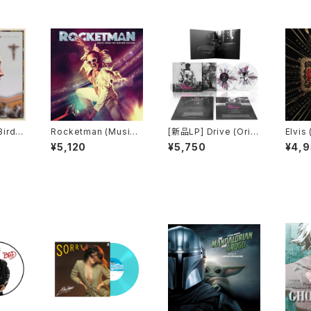
Rocketman (Music
[新品LP] Drive (Origi
Elvis
From the Motion Pic
nal Motion Picture S
dtrac
¥5,120
¥5,750
¥4,
ture)
oundtrack) - Cliff M
artinez / 「ドライヴ」