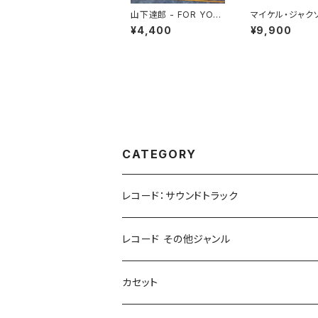
山下達郎 - FOR YOU
マイケル・ジャクソ
(LP重量盤)
BAD[PICTURE 
¥4,400
¥9,900
L](LP)
CATEGORY
レコード：サウンドトラック
ホラー/スリラー
レコード その他ジャンル
SF
Rock & Pop
カセット