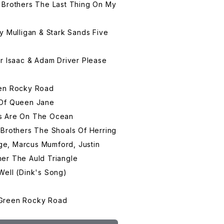
 Brothers The Last Thing On My
y Mulligan & Stark Sands Five
r Isaac & Adam Driver Please
een Rocky Road
 Of Queen Jane
s Are On The Ocean
 Brothers The Shoals Of Herring
idge, Marcus Mumford, Justin
er The Auld Triangle
Well (Dink's Song)
 Green Rocky Road