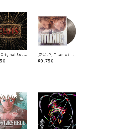
 (Original Soun
[新品LP] Titanic / タ
k)
イタニック (Colored V
950
¥9,750
inyl, Silver, Black, 1
80 Gram Vinyl, Limit
ed Edition)