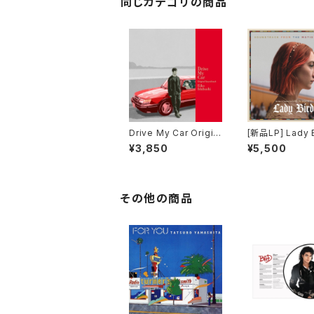
同じカテゴリの商品
Drive My Car Origin
[新品LP] Lady Bird /
al Soundtrack＜初回
レディ・バード
¥3,850
¥5,500
限定生産盤＞
その他の商品