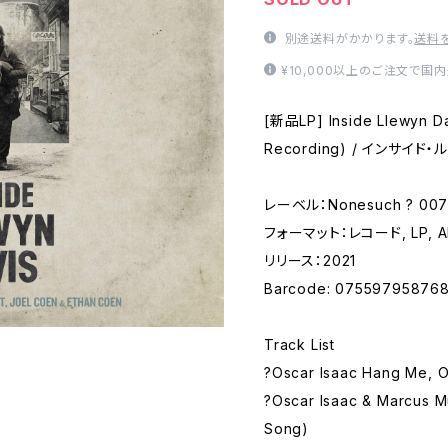
別途送料がかかります。
送料
¥10,000以上のご注文で国
[新品LP] Inside Llewyn Da
Recording) / インサ
レーベル：Nonesuch ? 007
フォーマット：レコード, LP, Alb
リリース：2021
Barcode: 07559795876
Track List
?Oscar Isaac Hang Me, 
?Oscar Isaac & Marcus M
Song)