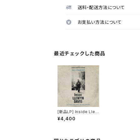
送料・配送方法について
お支払い方法について
最近チェックした商品
[新品LP] Inside Llew
yn Davis / インサイ
¥4,400
ド・ルーウィン・デイヴィ
ス 名もなき男の歌