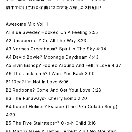
劇中で使用された楽曲とスコアを収録した2枚組LP
Awesome Mix Vol. 1
A1 Blue Swede? Hooked On A Feeling 2:55
A2 Raspberries? Go All The Way 3:23
A3 Norman Greenbaum? Spirit In The Sky 4:04
A4 David Bowie? Moonage Daydream 4:43
A5 Elvin Bishop? Fooled Around And Fell In Love 4:37
A6 The Jackson 5? I Want You Back 3:00
B1 10cc? I'm Not In Love 6:06
B2 Redbone? Come And Get Your Love 3:28
B3 The Runaways? Cherry Bomb 2:20
B4 Rupert Holmes? Escape (The Pi?a Colada Song)
4:39
B5 The Five Stairsteps*? O-o-h Child 3:16
B6 Marvin Gaye & Tammi Terrell? Ain't No Mountain