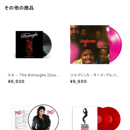
その他の商品
V.A. - The Boroughs [Soun
ジャクソン5 - サード・アルバム
dtrack from the NETFLIX S
[アイル・ビー・ゼア][クリア・ピン
¥6,930
¥6,600
eries](LP)
ク](LP重量盤)