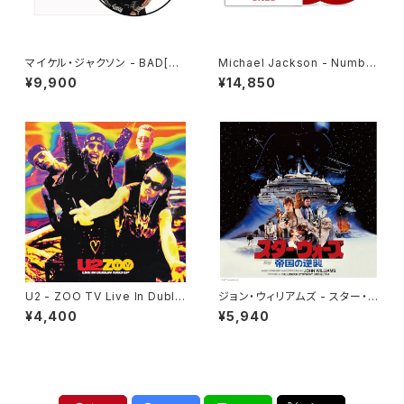
マイケル・ジャクソン - BAD[PI
Michael Jackson - Number
CTURE VINYL](LP)
Ones [Red Vinyl](2LP)
¥9,900
¥14,850
U2 - ZOO TV Live In Dublin
ジョン・ウィリアムズ - スター・ウ
1993 EP(12")
ォーズ／帝国の逆襲 (オリジナ
¥4,400
¥5,940
ル・サウンドトラック) (2LP)