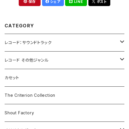
保存
シェア
LINE
ポスト
CATEGORY
レコード：サウンドトラック
ホラー/スリラー
レコード その他ジャンル
SF
Rock & Pop
カセット
The Smiths
ドラマ/ロマンス
Classical
The Criterion Collection
Iron and Wine
アクション/クライム
Electronic & Ambient
Shout Factory
Vashti Bunyan