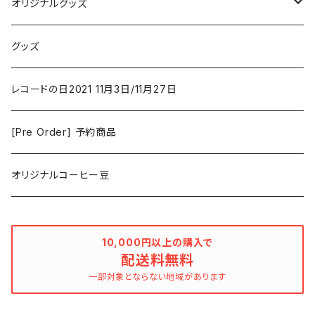
New Order
コメディ
Jazz
オリジナルグッズ
Duster / Valium Aggelein
ファンタジー/アドベンチャー
コーヒー
グッズ
David Bowie
アニメーション
洋服
レコードの日2021 11月3日/11月27日
Hovvdy
ゲーム
[Pre Order] 予約商品
Grouper
ミュージカル/音楽/ドキュメンタリー/コンピ
オリジナルコーヒー豆
Bill Callahan
ドラマシリーズ
Khruangbin
10,000円以上の購入で
配送料無料
MARVEL・DC
Phoebe Bridgers
一部対象とならない地域があります
マカロニウェスタン