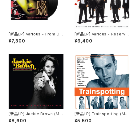
[新品LP] Various - From Du
[新品LP] Various - Reservoi
sk Till Dawn (Music From
r Dogs (180g) / レザボア・ド
¥7,300
¥6,400
The Motion Picture) / フロ
ッグス
ム・ダスク・ティル・ドーン
[新品LP] Jackie Brown (Mu
[新品LP] Trainspotting (Mu
sic From The Miramax Mot
sic From the Motion Pictur
¥8,600
¥5,500
ion Picture) / ジャッキー・ブラ
e)(180g, 2LP) / 「トレインスポ
ウン
ッティング」