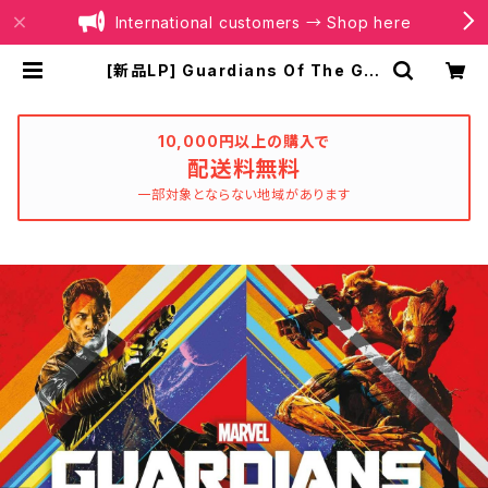
International customers → Shop here
[新品LP] Guardians Of The Gal
axy Awesome Mix Vol. 1 (2LP)
/ ガーディアンズ・オブ・ギャラクシー
| BOILER RECORDS®
10,000円以上の購入で
配送料無料
一部対象とならない地域があります